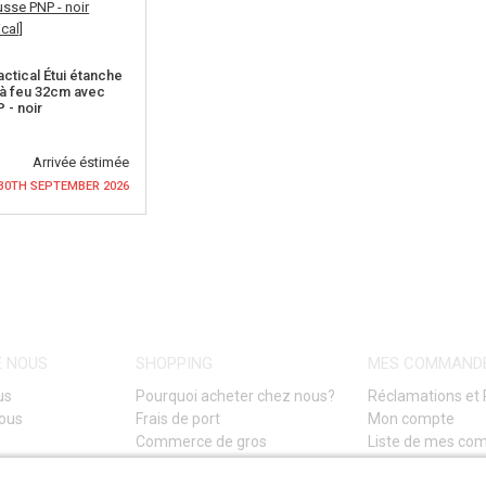
ctical Étui étanche
à feu 32cm avec
- noir
Arrivée éstimée
30TH SEPTEMBER 2026
LA DISPONIBILITÉ
E NOUS
SHOPPING
MES COMMAND
us
Pourquoi acheter chez nous?
Réclamations et 
nous
Frais de port
Mon compte
Commerce de gros
Liste de mes c
Conditions Générales de Vente
Guide de dépann