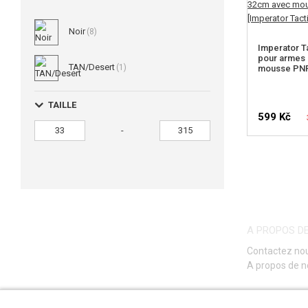
Noir
(8)
Imperator Ta
pour armes 
TAN/Desert
(1)
mousse PNP 
TAILLE
599 Kč
-
VÉRIFIER 
A PROPOS D
Contactez no
A propos de 