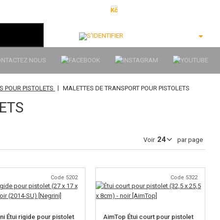
Kč
€
$
Ft
lei
S'identifier
ONTACTEZ NOUS
|
RS POUR PISTOLETS
MALETTES DE TRANSPORT POUR PISTOLETS
ETS
Voir
par page
Code 5202
Code 5322
ni Étui rigide pour pistolet
AimTop Étui court pour pistolet