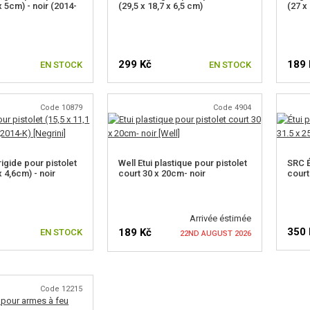
x 5cm) - noir (2014-
(29,5 x 18,7 x 6,5 cm)
(27 x
299 Kč
189 
EN STOCK
EN STOCK
Code 10879
Code 4904
rigide pour pistolet
Well Etui plastique pour pistolet
SRC É
x 4,6cm) - noir
court 30 x 20cm- noir
court
Arrivée éstimée
350 
189 Kč
EN STOCK
22ND AUGUST 2026
VÉR
VÉRIFIER LA DISPONIBILITÉ
Code 12215