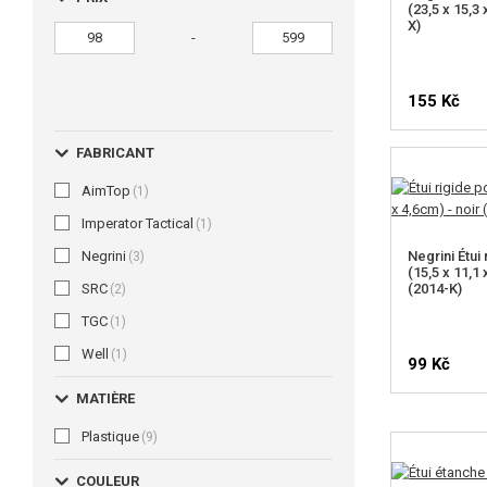
(23,5 x 15,3 
X)
-
155 Kč
FABRICANT
AimTop
(1)
Imperator Tactical
(1)
Negrini
Negrini Étui 
(3)
(15,5 x 11,1 
SRC
(2014-K)
(2)
TGC
(1)
Well
(1)
99 Kč
MATIÈRE
Plastique
(9)
COULEUR