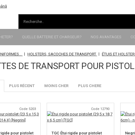
HETER?
QUELLE BATTERIE ET CHARGEUR?
NOS AVANTAGES
C
|
|
UNIFORMES...
HOLSTERS, SACOCHES DE TRANSPORT
ÉTUIS ET HOLSTE
TES DE TRANSPORT POUR PISTOL
PLUS RÉCENT
MOINS CHER
PLUS CHERE
Code 5203
Code 12790
rigide pour pistolet
TGC Étui rigide pour pistolet
Negri