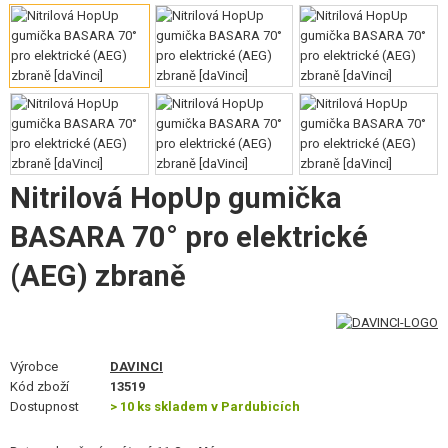
VÝSTROJ, UNIFORMY, POUZDRA
MASKOVÁNÍ, BARVY, PÁSKY
VYSÍLAČKY, HEADSETY, KAMERY
DOPLŇKY KE ZBRANÍM, POPRUHY
Nitrilová HopUp gumička
NÁHRADNÍ DÍLY, UPGRADE
BASARA 70° pro elektrické
SERVIS A ÚDRŽBA ZBRANÍ
(AEG) zbraně
SEBEOBRANA, VÝCVIK, NOŽE
TERČE, STŘELNICE
Výrobce
DAVINCI
OUTDOOR A BUSHCRAFT
Kód zboží
13519
Dostupnost
> 10 ks skladem v Pardubicích
JÍDLO