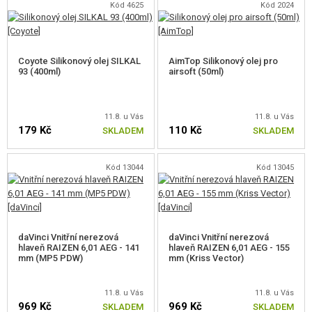
Kód 4625
Kód 2024
Coyote Silikonový olej SILKAL
AimTop Silikonový olej pro
93 (400ml)
airsoft (50ml)
11.8. u Vás
11.8. u Vás
179 Kč
110 Kč
SKLADEM
SKLADEM
Kód 13044
Kód 13045
daVinci Vnitřní nerezová
daVinci Vnitřní nerezová
hlaveň RAIZEN 6,01 AEG - 141
hlaveň RAIZEN 6,01 AEG - 155
mm (MP5 PDW)
mm (Kriss Vector)
11.8. u Vás
11.8. u Vás
969 Kč
969 Kč
SKLADEM
SKLADEM