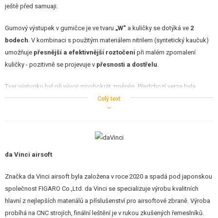
ještě před samuaji.
Gumový výstupek v gumičce je ve tvaru
„W“
a kuličky se dotýká ve
2
bodech
. V kombinaci s použitým materiálem nitrilem (syntetický kaučuk)
umožňuje
přesnější a efektivnější roztočení
při malém zpomalení
kuličky - pozitivně se projevuje v
přesnosti a dostřelu
.
Tvar výstupku byl při vývoji mnohokrát změněn. Předchozí verze byla
tvarově komplikovanější - poskytovala sice dobré výsledky, ale velmi
Celý text
obtížně se nastavovala hop-up komora pro správný efekt. Finální verzi
výrobce konstrukčně zjednodušil do této podoby, přitom zachoval
požadované vlastnosti a jednoduchou nastavitelnost komory.
da Vinci airsoft
Výsledkem je gumička, která sice lehce sníží úsťovou rychlost, ale
výrazně zvyšuje přesnost a dostřel
kuličky.
Značka da Vinci airsoft byla založena v roce 2020 a spadá pod japonskou
společnost FIGARO Co.,Ltd. da Vinci se specializuje výrobu kvalitních
Gumička pro AEG zbraně
Vyrobena z nitrilu (sloučenina syntetického kaučuku - umělý latex)
hlavní z nejlepších materiálů a příslušenství pro airsoftové zbraně. Výroba
Výstupek přítlaku ve tvaru „W“
probíhá na CNC strojích, finální leštění je v rukou zkušených řemeslníků.