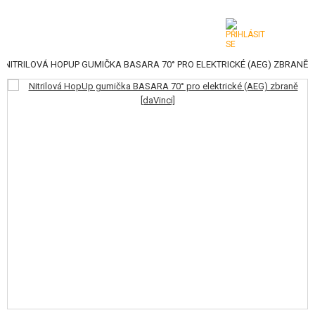
NITRILOVÁ HOPUP GUMIČKA BASARA 70° PRO ELEKTRICKÉ (AEG) ZBRANĚ
KATEGORIE
AIRSOFTOVÉ ZBRANĚ
VZDUCHOVÉ ZBRANĚ, PRAKY
GRANÁTOMETY, GRANÁTY
KULIČKY, PLYN
AKUMULÁTORY, NABÍJEČKY
ZÁSOBNÍKY, PLNIČKY
BRÝLE, MASKY