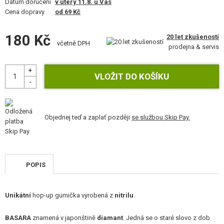
Datum doručení
v úterý 11.8. u Vás
STAVEBNICE, MODELY
Cena dopravy
od 69 Kč
REKLAMNÍ PŘEDMĚTY
180 Kč
20 let zkušeností
včetně DPH
prodejna & servis
POŠKOZENÉ, POUŽITÉ ZBOŽÍ
NOVINKY
SLEVY, AKCE
Objednej teď a zaplať později
se službou Skip Pay.
KONTAKT
POPIS
Unikátní
hop-up gumička vyrobená z
nitrilu
.
BASARA
znamená v japonštině
diamant
. Jedná se o staré slovo z dob