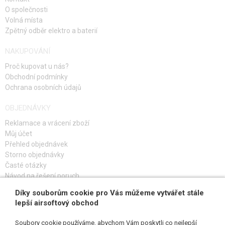
O společnosti
Volná místa
Zpětný odběr elektro a baterií
NAKUPOVÁNÍ
Proč kupovat u nás?
Obchodní podmínky
Ochrana osobních údajů
OBJEDNÁVKY
Reklamace a vrácení zboží
Můj účet
Přehled objednávek
Storno objednávky
Časté otázky
Návod na řešení poruch
Díky souborům cookie pro Vás můžeme vytvářet stále
PŘIHLAŠ SE K ODBĚRU
lepší airsoftový obchod
Soubory cookie používáme, abychom Vám poskytli co nejlepší