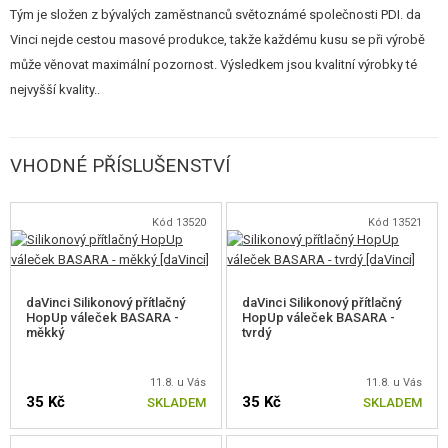
Nastavení
Tým je složen z bývalých zaměstnanců světoznámé společnosti PDI. da
Vinci nejde cestou masové produkce, takže každému kusu se při výrobě
V případě nastavení malého (nebo žádného) přítlaku může kulička
může věnovat maximální pozornost. Výsledkem jsou kvalitní výrobky té
vyklouznout - zvyšte úroveň přítlaku.
nejvyšší kvality..
V případě nastavení velkého přítlaku, který je pro danou sestavu příliš
silný, může nastat výrazné snížení úsťové rychlosti a nežádoucí
trajektorie kuličky - snižte úroveň přítlaku.
Výrobce doporučuje použít rozpětí přítlaku od 10 % do 70 %.
VHODNÉ PŘÍSLUŠENSTVÍ
Orientační doporučená tvrdost
Kód 13520
Kód 13521
50° pro zbraně s úsťovou rychlostí pod 110 m/s (360 FPS)
60° pro zbraně s úsťovou rychlostí 90 - 120m/s (295 - 400 FPS)
70° pro zbraně s úsťovou rychlostí 110 - 140 m/s (360 - 460 FPS)
75° pro zbraně s úsťovou rychlostí 130 - 150 m/s (430 - 500 FPS)
daVinci Silikonový přítlačný
daVinci Silikonový přítlačný
80° pro zbraně s úsťovou rychlostí nad 150 m/s (500 FPS)
HopUp váleček BASARA -
HopUp váleček BASARA -
měkký
tvrdý
11.8. u Vás
11.8. u Vás
35 Kč
35 Kč
SKLADEM
SKLADEM