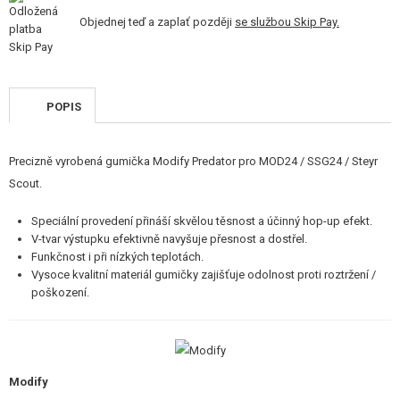
STAVEBNICE, MODELY
Objednej teď a zaplať později
se službou Skip Pay.
REKLAMNÍ PŘEDMĚTY
POŠKOZENÉ, POUŽITÉ ZBOŽÍ
POPIS
NOVINKY
Precizně vyrobená gumička Modify Predator pro MOD24 / SSG24 / Steyr
SLEVY, AKCE
Scout.
Speciální provedení přináší skvělou těsnost a účinný hop-up efekt.
KONTAKT
V-tvar výstupku efektivně navyšuje přesnost a dostřel.
Funkčnost i při nízkých teplotách.
Vysoce kvalitní materiál gumičky zajišťuje odolnost proti roztržení /
poškození.
Modify