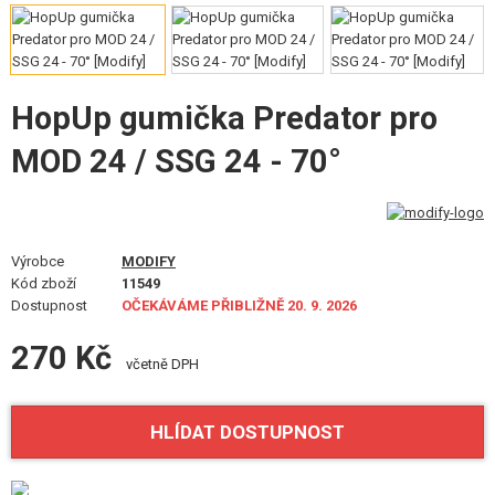
VÝSTROJ, UNIFORMY, POUZDRA
MASKOVÁNÍ, BARVY, PÁSKY
HopUp gumička Predator pro
VYSÍLAČKY, HEADSETY, KAMERY
MOD 24 / SSG 24 - 70°
DOPLŇKY KE ZBRANÍM, POPRUHY
NÁHRADNÍ DÍLY, UPGRADE
SERVIS A ÚDRŽBA ZBRANÍ
Výrobce
MODIFY
Kód zboží
11549
Dostupnost
OČEKÁVÁME PŘIBLIŽNĚ 20. 9. 2026
SEBEOBRANA, VÝCVIK, NOŽE
270 Kč
TERČE, STŘELNICE
včetně DPH
OUTDOOR A BUSHCRAFT
HLÍDAT DOSTUPNOST
JÍDLO