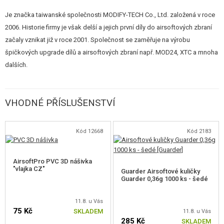
Je značka taiwanské společnosti MODIFY-TECH Co., Ltd. založená v roce
2006. Historie firmy je však delší a jejich první díly do airsoftových zbraní
začaly vznikat již v roce 2001. Společnost se zaměřuje na výrobu
špičkových upgrade dílů a airsoftových zbraní např. MOD24, XTC a mnoha
dalších.
VHODNÉ PŘÍSLUŠENSTVÍ
Kód 12668
Kód 2183
AirsoftPro PVC 3D nášivka
"vlajka CZ"
Guarder Airsoftové kuličky
Guarder 0,36g 1000 ks - šedé
11.8. u Vás
75 Kč
SKLADEM
11.8. u Vás
285 Kč
SKLADEM