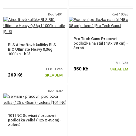
Kód 5491
Kód 10026
Pro Tech Guns Pracovní
podložka na stůl (48 x 38 xm) -
BLS Airsoftové kuličky BLS
černá
BIO Ultimate Heavy 0,36g |
1000ks - bílé
11.8. u Vás
350 Kč
SKLADEM
11.8. u Vás
269 Kč
SKLADEM
Kód 7602
101 INC Servisní / pracovní
podložka velká (125 x 45cm) -
zelená