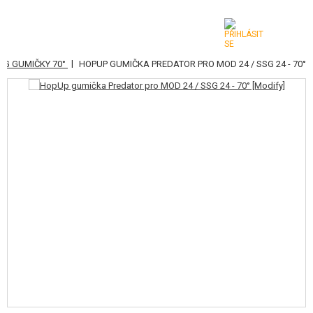
|
EG GUMIČKY 70°
HOPUP GUMIČKA PREDATOR PRO MOD 24 / SSG 24 - 70°
KATEGORIE
AIRSOFTOVÉ ZBRANĚ
VZDUCHOVÉ ZBRANĚ, PRAKY
GRANÁTOMETY, GRANÁTY
KULIČKY, PLYN
AKUMULÁTORY, NABÍJEČKY
ZÁSOBNÍKY, PLNIČKY
BRÝLE, MASKY