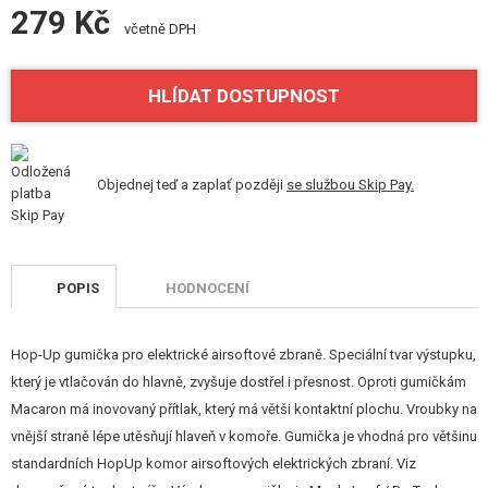
VÝSTROJ, UNIFORMY, POUZDRA
279 Kč
včetně DPH
MASKOVÁNÍ, BARVY, PÁSKY
HLÍDAT DOSTUPNOST
VYSÍLAČKY, HEADSETY, KAMERY
DOPLŇKY KE ZBRANÍM, POPRUHY
Objednej teď a zaplať později
se službou Skip Pay.
NÁHRADNÍ DÍLY, UPGRADE
SERVIS A ÚDRŽBA ZBRANÍ
POPIS
HODNOCENÍ
SEBEOBRANA, VÝCVIK, NOŽE
Hop-Up gumička pro elektrické airsoftové zbraně. Speciální tvar výstupku,
TERČE, STŘELNICE
který je vtlačován do hlavně, zvyšuje dostřel i přesnost. Oproti gumičkám
OUTDOOR A BUSHCRAFT
Macaron má inovovaný přítlak, který má větši kontaktní plochu. Vroubky na
vnější straně lépe utěsňují hlaveň v komoře. Gumička je vhodná pro většinu
JÍDLO
standardních HopUp komor airsoftových elektrických zbraní. Viz