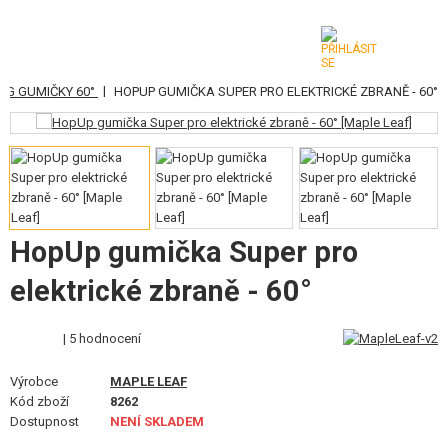
|
EG GUMIČKY 60°
HOPUP GUMIČKA SUPER PRO ELEKTRICKÉ ZBRANĚ - 60°
KATEGORIE
AIRSOFTOVÉ ZBRANĚ
VZDUCHOVÉ ZBRANĚ, PRAKY
GRANÁTOMETY, GRANÁTY
HopUp gumička Super pro
KULIČKY, PLYN
elektrické zbraně - 60°
AKUMULÁTORY, NABÍJEČKY
| 5 hodnocení
ZÁSOBNÍKY, PLNIČKY
Výrobce
MAPLE LEAF
Kód zboží
8262
BRÝLE, MASKY
Dostupnost
NENÍ SKLADEM