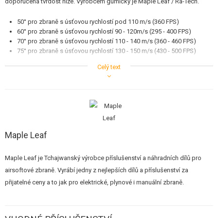
doporučená tvrdost níže. Výrobcem gumičky je Maple Leaf / Ra-Tech.
STAVEBNICE, MODELY
50° pro zbraně s úsťovou rychlostí pod 110 m/s (360 FPS)
REKLAMNÍ PŘEDMĚTY
60° pro zbraně s úsťovou rychlostí 90 - 120m/s (295 - 400 FPS)
70° pro zbraně s úsťovou rychlostí 110 - 140 m/s (360 - 460 FPS)
POŠKOZENÉ, POUŽITÉ ZBOŽÍ
75° pro zbraně s úsťovou rychlostí 130 - 150 m/s (430 - 500 FPS)
80° pro zbraně s úsťovou rychlostí nad 150 m/s (500 FPS)
Celý text
NOVINKY
Upozornění
Pro maximální efekt přítlaku je nutné použít speciální MapleLeaf OMEGA
SLEVY, AKCE
váleček (naleznete níže ve Vhodném příslušenství).
KONTAKT
Maple Leaf
Maple Leaf je Tchajwanský výrobce příslušenství a náhradních dílů pro
airsoftové zbraně. Vyrábí jedny z nejlepších dílů a příslušenství za
přijatelné ceny a to jak pro elektrické, plynové i manuální zbraně.