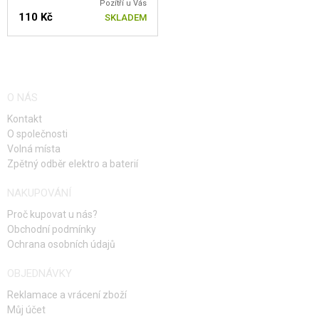
Pozítří u Vás
110 Kč
SKLADEM
O NÁS
Kontakt
O společnosti
Volná místa
Zpětný odběr elektro a baterií
NAKUPOVÁNÍ
Proč kupovat u nás?
Obchodní podmínky
Ochrana osobních údajů
OBJEDNÁVKY
Reklamace a vrácení zboží
Můj účet