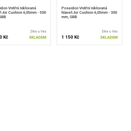
don Vnitřní niklovaná
Poseidon Vnitřní niklovaná
ň Air Cushion 6,05mm - 500
hlaveň Air Cushion 6,05mm - 300
GBB
mm, GBB
Zítra u Vás
Zítra u Vás
0 Kč
1 150 Kč
SKLADEM
SKLADEM