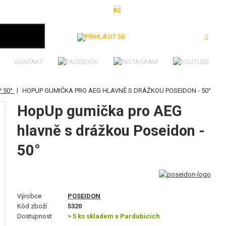
Kč
€
$
Ft
lei
Přihlásit se
KONTAKT
|
 50°
HOPUP GUMIČKA PRO AEG HLAVNĚ S DRÁŽKOU POSEIDON - 50°
HopUp gumička pro AEG
hlavně s drážkou Poseidon -
50°
Výrobce
POSEIDON
Kód zboží
5320
Dostupnost
> 5 ks skladem v Pardubicích