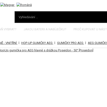
AŇ VYBRAT?
JAKOU BATERII A NABÍJEČKU?
PROČ KUPOVAT U NÁS?
|
|
|
Ě - VNITŘNÍ
HOP-UP GUMIČKY AEG
GUMIČKY PRO AEG
AEG GUMIČKY