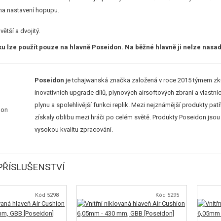
 na nastavení hopupu.
větší a dvojitý.
 lze použít pouze na hlavně Poseidon. Na běžné hlavně ji nelze nasad
Poseidon
je tchajwanská značka založená v roce 2015 týmem zkuš
inovativních upgrade dílů, plynových airsoftových zbraní a vlastní
plynu a spolehlivější funkci replik. Mezi nejznámější produkty patř
získaly oblibu mezi hráči po celém světě. Produkty Poseidon jso
vysokou kvalitu zpracování.
ŘÍSLUŠENSTVÍ
Kód 5298
Kód 5295