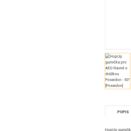
POPIS
HopUp gumička P