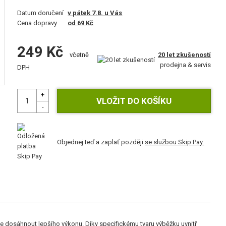
Datum doručení
v pátek 7.8. u Vás
Cena dopravy
od 69 Kč
249 Kč
20 let zkušeností
včetně
prodejna & servis
DPH
Objednej teď a zaplať později
se službou Skip Pay.
te dosáhnout lepšího výkonu. Díky specifickému tvaru výběžku uvnitř