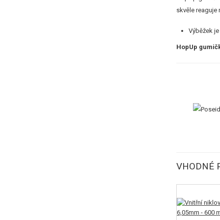
skvěle reaguje
Výběžek je 
HopUp gumičku
VHODNÉ P