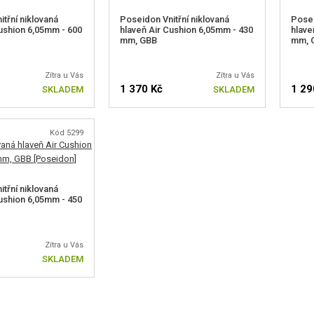
třní niklovaná
Poseidon Vnitřní niklovaná
Posei
Cushion 6,05mm - 600
hlaveň Air Cushion 6,05mm - 430
hlave
mm, GBB
mm, 
Zítra u Vás
Zítra u Vás
1 370 Kč
1 29
SKLADEM
SKLADEM
Kód 5299
třní niklovaná
Cushion 6,05mm - 450
Zítra u Vás
SKLADEM