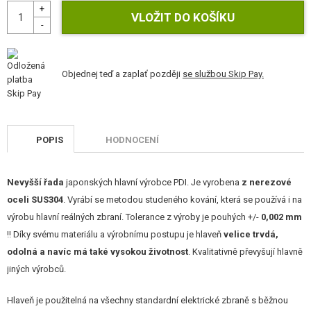
STAVEBNICE, MODELY
REKLAMNÍ PŘEDMĚTY
POŠKOZENÉ, POUŽITÉ ZBOŽÍ
Objednej teď a zaplať později
se službou Skip Pay.
NOVINKY
POPIS
HODNOCENÍ
SLEVY, AKCE
KONTAKT
Nevyšší řada
japonských hlavní výrobce PDI. Je vyrobena
z nerezové
oceli SUS304
. Vyrábí se metodou studeného kování, která se používá i na
výrobu hlavní reálných zbraní. Tolerance z výroby je pouhých +/-
0,002 mm
!! Díky svému materiálu a výrobnímu postupu je hlaveň
velice trvdá,
odolná a navíc má také vysokou životnost
. Kvalitativně převyšují hlavně
jiných výrobců.
Hlaveň je použitelná na všechny standardní elektrické zbraně s běžnou