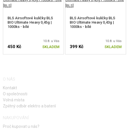
BLS Airsoftové kuličky BLS
BLS Airsoftové kuličky BLS
BIO Ultimate Heavy 0,45g |
BIO Ultimate Heavy 0,43g |
1000ks - bílé
1000ks - bílé
10.8. u Vás
10.8. u Vás
450 Kč
399 Kč
SKLADEM
SKLADEM
O NÁS
Kontakt
O společnosti
Volná místa
Zpětný odběr elektro a baterií
NAKUPOVÁNÍ
Proč kupovat u nás?