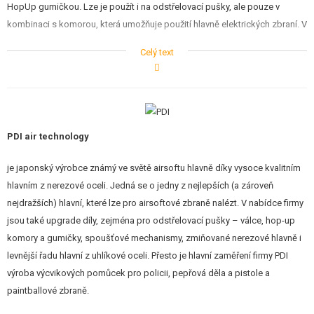
HopUp gumičkou. Lze je použít i na odstřelovací pušky, ale pouze v
kombinaci s komorou, která umožňuje použití hlavně elektrických zbraní. V
případě dotazů kontaktuje našeho technika.
Celý text
Parametry:
Délka: 595mm (délka je vhodná například pro PSG1, SVD)
Vnitřní průměr: 6,05mm
Vnější průměr: 8,55mm
PDI air technology
Tolerance: ±0.002mm
Vhodná gumička: klasická pro elektrické airsoftové zbraně.
je japonský výrobce známý ve světě airsoftu hlavně díky vysoce kvalitním
PDI Co., Ltd je japonská společnost založena roku 1991. Je jedním z
hlavním z nerezové oceli. Jedná se o jedny z nejlepších (a zároveň
nejstarších výrobců náhradních dílů pro airsoftové zbraně. Známá svou
nejdražších) hlavní, které lze pro airsoftové zbraně nalézt. V nabídce firmy
špičkovou kvalitou a řadou inovativních řešení.
jsou také upgrade díly, zejména pro odstřelovací pušky – válce, hop-up
komory a gumičky, spoušťové mechanismy, zmiňované nerezové hlavně i
levnější řadu hlavní z uhlíkové oceli. Přesto je hlavní zaměření firmy PDI
výroba výcvikových pomůcek pro policii, pepřová děla a pistole a
paintballové zbraně.