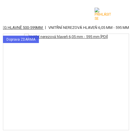
|
AEG HLAVNĚ 500-599MM
VNITŘNÍ NEREZOVÁ HLAVEŇ 6,05 MM - 595 MM
KATEGORIE
Doprava ZDARMA
AIRSOFTOVÉ ZBRANĚ
VZDUCHOVÉ ZBRANĚ, PRAKY
GRANÁTOMETY, GRANÁTY
KULIČKY, PLYN
AKUMULÁTORY, NABÍJEČKY
ZÁSOBNÍKY, PLNIČKY
BRÝLE, MASKY