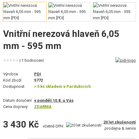
VÝSTROJ, UNIFORMY, POUZDRA
MASKOVÁNÍ, BARVY, PÁSKY
Vnitřní nerezová hlaveň 6,05
VYSÍLAČKY, HEADSETY, KAMERY
mm - 595 mm
DOPLŇKY KE ZBRANÍM, POPRUHY
NÁHRADNÍ DÍLY, UPGRADE
| 1 hodnocení
SERVIS A ÚDRŽBA ZBRANÍ
Výrobce
PDI
Kód zboží
5772
Dostupnost
> 5 ks skladem v Pardubicích
SEBEOBRANA, VÝCVIK, NOŽE
Datum doručení
v pondělí 10.8. u Vás
TERČE, STŘELNICE
Cena dopravy
ZDARMA
OUTDOOR A BUSHCRAFT
3 430 Kč
20 let zkušeností
včetně DPH
prodejna & servis
JÍDLO