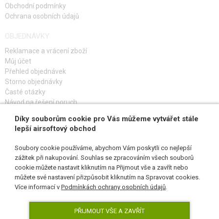
Obchodní podmínky
Ochrana osobních údajů
OBJEDNÁVKY
Reklamace a vrácení zboží
Můj účet
Přehled objednávek
Storno objednávky
Časté otázky
Návod na řešení poruch
Díky souborům cookie pro Vás můžeme vytvářet stále
PŘIHLAŠ SE K ODBĚRU
lepší airsoftový obchod
Soubory cookie používáme, abychom Vám poskytli co nejlepší
zážitek při nakupování. Souhlas se zpracováním všech souborů
cookie můžete nastavit kliknutím na Přijmout vše a zavřít nebo
SLEDUJ NÁS
můžete své nastavení přizpůsobit kliknutím na Spravovat cookies.
Více informací v
Podmínkách ochrany osobních údajů
.
PŘIJMOUT VŠE A ZAVŘÍT