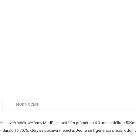
HODNOCENÍ
á hlaveň špičkové firmy MadBull s vnitřním průměrem 6.01mm a délkou 509m
y - duralu T6 7075, který se používá v letectví. Jedná se II.generaci s lepší od