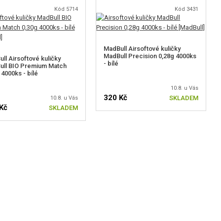
Kód 5714
Kód 3431
MadBull Airsoftové kuličky
MadBull Precision 0,28g 4000ks
ll Airsoftové kuličky
- bílé
ull BIO Premium Match
 4000ks - bílé
10.8. u Vás
320 Kč
SKLADEM
10.8. u Vás
Kč
SKLADEM