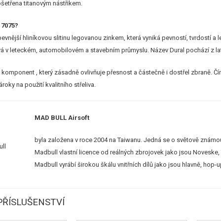
ošetřena titanovým nástřikem.
 7075?
evnější hliníkovou slitinu legovanou zinkem, která vyniká pevností, tvrdostí 
vá v leteckém, automobilovém a stavebním průmyslu. Název Dural pochází z l
je komponent , který zásadně ovlivňuje přesnost a částečně i dostřel zbraně. Čí
roky na použití kvalitního střeliva.
MAD BULL Airsoft
byla založena v roce 2004 na Taiwanu. Jedná se o světově známou
Madbull vlastní licence od reálných zbrojovek jako jsou Noveske, T
Madbull vyrábí širokou škálu vnitřních dílů jako jsou hlavně, hop-up
ŘÍSLUŠENSTVÍ