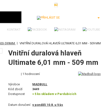
Kč
€
$
Ft
lei
Přihlásit se
KONTAKT
|
500-599MM
VNITŘNÍ DURALOVÁ HLAVEŇ ULTIMATE 6,01 MM - 509 MM
Vnitřní duralová hlaveň
Ultimate 6,01 mm - 509 mm
| 1 hodnocení
Výrobce
MADBULL
Kód zboží
3449
Dostupnost
> 5 ks skladem v Pardubicích
Datum doručení
v pondělí 10.8. u Vás