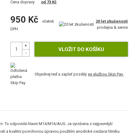
Cena dopravy
od 73 Kč
950 Kč
20 let zkušeností
včetně
prodejna & servis
DPH
Objednej teď a zaplať později
se službou Skip Pay.
m. To odpovídá hlavni M14/M16/AUG. Je vyrobena z nejpevnější
olností a kvalitní povrchovou úpravou použitím anodické oxidace hliníku.