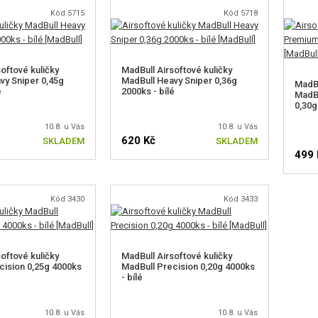
Kód 5715
Kód 5718
oftové kuličky
MadBull Airsoftové kuličky
vy Sniper 0,45g
MadBull Heavy Sniper 0,36g
MadBu
é
2000ks - bílé
MadB
0,30g
10.8. u Vás
10.8. u Vás
620 Kč
SKLADEM
SKLADEM
499 
Kód 3430
Kód 3433
oftové kuličky
MadBull Airsoftové kuličky
cision 0,25g 4000ks
MadBull Precision 0,20g 4000ks
- bílé
10.8. u Vás
10.8. u Vás