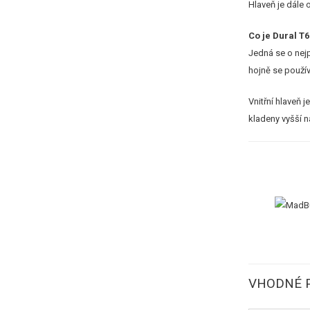
Hlaveň je dále 
Co je Dural T6
Jedná se o nejp
hojně se použí
Vnitřní hlaveň 
kladeny vyšší ná
VHODNÉ P