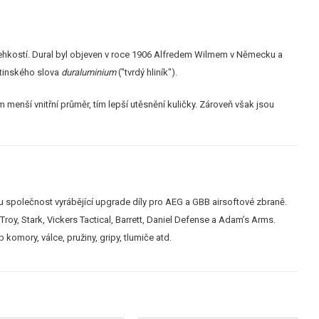
a lehkostí. Dural byl objeven v roce 1906 Alfredem Wilmem v Německu a
atinského slova
duraluminium
("tvrdý hliník").
m menší vnitřní průměr, tím lepší utěsnění kuličky. Zároveň však jsou
 společnost vyrábějící upgrade díly pro AEG a GBB airsoftové zbraně.
roy, Stark, Vickers Tactical, Barrett, Daniel Defense a Adam’s Arms.
 komory, válce, pružiny, gripy, tlumiče atd.