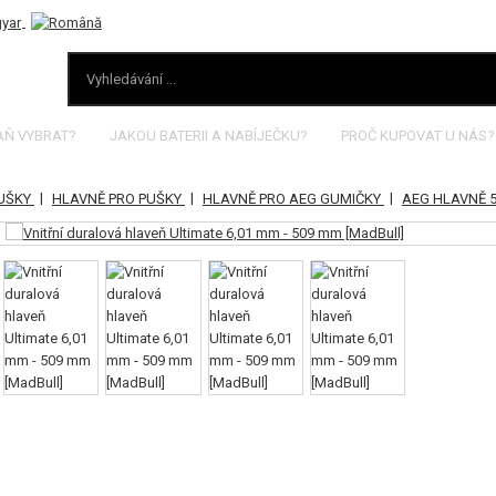
AŇ VYBRAT?
JAKOU BATERII A NABÍJEČKU?
PROČ KUPOVAT U NÁS?
|
|
|
PUŠKY
HLAVNĚ PRO PUŠKY
HLAVNĚ PRO AEG GUMIČKY
AEG HLAVNĚ 