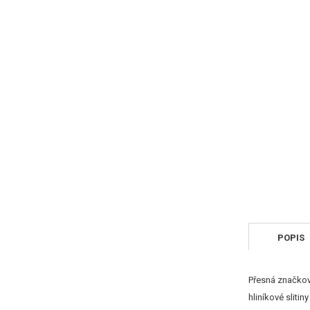
POPIS
Přesná značkov
hliníkové slitin