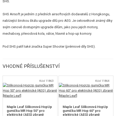
SHS.
SHS Airsoft je jedním z předních airsoftových dodavatelů z Hongkongu,
nabízející širokou škálu upgrade dílů pro AEG. Je celosvětově známý díky
svým cenově dostupným upgrade dílům, jako jsou jejich motory,
mechaboxy, převodová kola, válce, hlavně a hop-up komory.
Pod SHS patří také značka Super Shooter (prémiové díly SHS).
VHODNÉ PŘÍSLUŠENSTVÍ
Kód 11863
Kód 11864
Maple Leaf Silikonová HopUp
Maple Leaf Silikonová HopUp
gumička MR Hop 50° pro
gumička MR Hop 60° pro
elektrické (AEG) zbraně
elektrické (AEG) zbraně