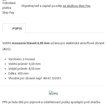
STAVEBNICE, MODELY
Objednej teď a zaplať později
se službou Skip Pay.
REKLAMNÍ PŘEDMĚTY
POŠKOZENÉ, POUŽITÉ ZBOŽÍ
POPIS
NOVINKY
Vnitřní
mosazná hlaveň 6,03 mm
určená pro elektrické airsoftové zbraně
SLEVY, AKCE
(AEG).
Vyrobeno z mosazi
KONTAKT
Vnitřní průměr: 6,03 mm
Vnější průměr: 8,55 mm
Délka: 455 mm
Vhodné pro zbraně např. AK47, SG551.
PPS je řada dílů pro plynové a odstřelovací pušky spadající pod značku