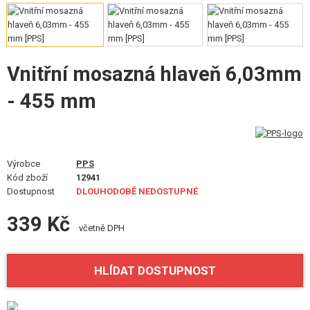
VÝSTROJ, UNIFORMY, POUZDRA
MASKOVÁNÍ, BARVY, PÁSKY
Vnitřní mosazná hlaveň 6,03mm
VYSÍLAČKY, HEADSETY, KAMERY
- 455 mm
DOPLŇKY KE ZBRANÍM, POPRUHY
NÁHRADNÍ DÍLY, UPGRADE
SERVIS A ÚDRŽBA ZBRANÍ
Výrobce
PPS
Kód zboží
12941
Dostupnost
DLOUHODOBĚ NEDOSTUPNÉ
SEBEOBRANA, VÝCVIK, NOŽE
339 Kč
TERČE, STŘELNICE
včetně DPH
OUTDOOR A BUSHCRAFT
HLÍDAT DOSTUPNOST
JÍDLO