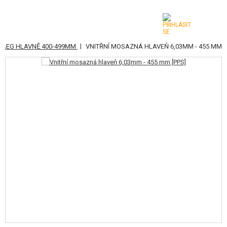
|
AEG HLAVNĚ 400-499MM
VNITŘNÍ MOSAZNÁ HLAVEŇ 6,03MM - 455 MM
KATEGORIE
AIRSOFTOVÉ ZBRANĚ
VZDUCHOVÉ ZBRANĚ, PRAKY
GRANÁTOMETY, GRANÁTY
KULIČKY, PLYN
AKUMULÁTORY, NABÍJEČKY
ZÁSOBNÍKY, PLNIČKY
BRÝLE, MASKY