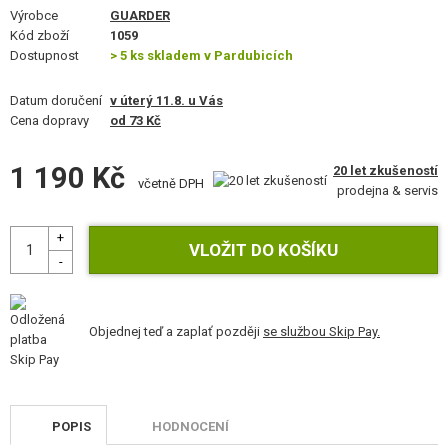
VÝSTROJ, UNIFORMY, POUZDRA
Výrobce
GUARDER
Kód zboží
1059
Dostupnost
MASKOVÁNÍ, BARVY, PÁSKY
> 5 ks skladem v Pardubicích
Datum doručení
VYSÍLAČKY, HEADSETY, KAMERY
v úterý 11.8. u Vás
Cena dopravy
od 73 Kč
DOPLŇKY KE ZBRANÍM, POPRUHY
1 190 Kč
20 let zkušeností
včetně DPH
NÁHRADNÍ DÍLY, UPGRADE
prodejna & servis
SERVIS A ÚDRŽBA ZBRANÍ
SEBEOBRANA, VÝCVIK, NOŽE
TERČE, STŘELNICE
Objednej teď a zaplať později
se službou Skip Pay.
OUTDOOR A BUSHCRAFT
JÍDLO
POPIS
HODNOCENÍ