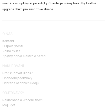
montáže a doplňky až po kuličky. Guarder je známý také díky kvalitním
upgrade dílům pro airsoftové zbraně.
O NÁS
Kontakt
O společnosti
Volná místa
Zpětný odběr elektro a baterií
NAKUPOVÁNÍ
Proč kupovat u nás?
Obchodní podmínky
Ochrana osobních údajů
OBJEDNÁVKY
Reklamace a vrácení zboží
Můj účet