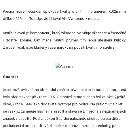
STAVEBNICE, MODELY
Přesná hlaveň Guarder špičkové kvality s vnitřním průměrem 6,02mm a
REKLAMNÍ PŘEDMĚTY
délkou 455mm. To odpovídá hlavni AK. Vyrobeno z mosazi.
POŠKOZENÉ, POUŽITÉ ZBOŽÍ
Vnitřní hlaveň je komponent , který zásadně ovlivňuje přesnost a částečně
i dostřel zbraně. Čím menší vnitřní průměr, tím lepší utěsnění kuličky.
NOVINKY
Zároveň však jsou kladeny vyšší nároky na použití kvalitního střeliva.
SLEVY, AKCE
KONTAKT
Guarder
je celosvětově známá obchodní značka taiwanského Intruder shopu, která
byla představena již v roce 1997. Samotný Intruder shop byl založený ještě
dříve, v roce 1994 jako dodavatel výstroje pro policii. Na přelomu tisíciletí
se však již zaměřuje hlavně na airsoft a stává se z ní jedna z nejznámějších
značek v airsoftu. Pod značkou Guarder naleznete širokou paletu dílů a
příslušenství pro airsoftové zbraně – od pružin, vzduchotechniky, přes