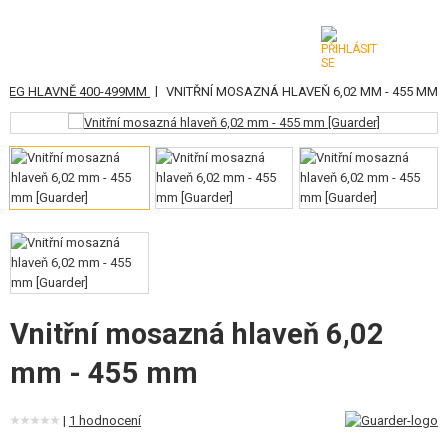
|
AEG HLAVNĚ 400-499MM
VNITŘNÍ MOSAZNÁ HLAVEŇ 6,02 MM - 455 MM
KATEGORIE
AIRSOFTOVÉ ZBRANĚ
VZDUCHOVÉ ZBRANĚ, PRAKY
GRANÁTOMETY, GRANÁTY
KULIČKY, PLYN
AKUMULÁTORY, NABÍJEČKY
Vnitřní mosazná hlaveň 6,02
mm - 455 mm
ZÁSOBNÍKY, PLNIČKY
BRÝLE, MASKY
|
1 hodnocení