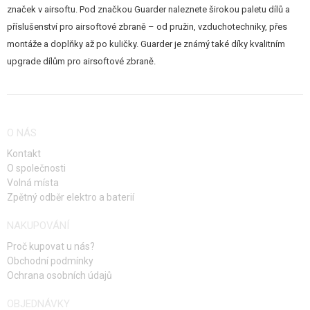
značek v airsoftu. Pod značkou Guarder naleznete širokou paletu dílů a
příslušenství pro airsoftové zbraně – od pružin, vzduchotechniky, přes
montáže a doplňky až po kuličky. Guarder je známý také díky kvalitním
upgrade dílům pro airsoftové zbraně.
O NÁS
Kontakt
O společnosti
Volná místa
Zpětný odběr elektro a baterií
NAKUPOVÁNÍ
Proč kupovat u nás?
Obchodní podmínky
Ochrana osobních údajů
OBJEDNÁVKY