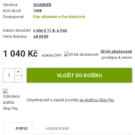
VÝSTROJ, UNIFORMY, POUZDRA
Výrobce
GUARDER
Kód zboží
1058
Dostupnost
MASKOVÁNÍ, BARVY, PÁSKY
5 ks skladem v Pardubicích
Datum doručení
VYSÍLAČKY, HEADSETY, KAMERY
v úterý 11.8. u Vás
Cena dopravy
od 69 Kč
DOPLŇKY KE ZBRANÍM, POPRUHY
1 040 Kč
20 let zkušeností
včetně DPH
NÁHRADNÍ DÍLY, UPGRADE
prodejna & servis
SERVIS A ÚDRŽBA ZBRANÍ
SEBEOBRANA, VÝCVIK, NOŽE
TERČE, STŘELNICE
Objednej teď a zaplať později
se službou Skip Pay.
OUTDOOR A BUSHCRAFT
JÍDLO
POPIS
HODNOCENÍ