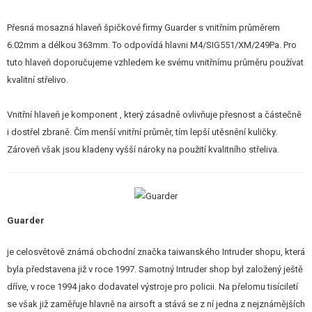
STAVEBNICE, MODELY
Přesná mosazná hlaveň špičkové firmy Guarder s vnitřním průměrem
REKLAMNÍ PŘEDMĚTY
6.02mm a délkou 363mm. To odpovídá hlavni M4/SIG551/XM/249Pa. Pro
tuto hlaveň doporučujeme vzhledem ke svému vnitřnímu průměru používat
POŠKOZENÉ, POUŽITÉ ZBOŽÍ
kvalitní střelivo.
NOVINKY
Vnitřní hlaveň je komponent , který zásadně ovlivňuje přesnost a částečně
i dostřel zbraně. Čím menší vnitřní průměr, tím lepší utěsnění kuličky.
SLEVY, AKCE
Zároveň však jsou kladeny vyšší nároky na použití kvalitního střeliva.
KONTAKT
Guarder
je celosvětově známá obchodní značka taiwanského Intruder shopu, která
byla představena již v roce 1997. Samotný Intruder shop byl založený ještě
dříve, v roce 1994 jako dodavatel výstroje pro policii. Na přelomu tisíciletí
se však již zaměřuje hlavně na airsoft a stává se z ní jedna z nejznámějších