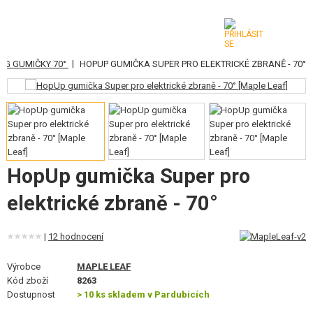
|
EG GUMIČKY 70°
HOPUP GUMIČKA SUPER PRO ELEKTRICKÉ ZBRANĚ - 70°
KATEGORIE
AIRSOFTOVÉ ZBRANĚ
VZDUCHOVÉ ZBRANĚ, PRAKY
GRANÁTOMETY, GRANÁTY
HopUp gumička Super pro
KULIČKY, PLYN
elektrické zbraně - 70°
AKUMULÁTORY, NABÍJEČKY
|
12 hodnocení
ZÁSOBNÍKY, PLNIČKY
Výrobce
MAPLE LEAF
Kód zboží
8263
BRÝLE, MASKY
Dostupnost
> 10 ks skladem v Pardubicích