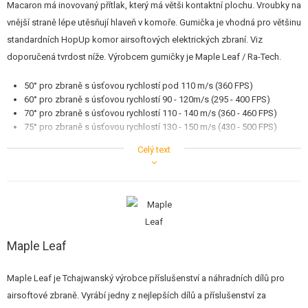
Macaron má inovovaný přítlak, který má větši kontaktní plochu. Vroubky na
STAVEBNICE, MODELY
vnější straně lépe utěsňují hlaveň v komoře. Gumička je vhodná pro většinu
standardních HopUp komor airsoftových elektrických zbraní. Viz
REKLAMNÍ PŘEDMĚTY
doporučená tvrdost níže. Výrobcem gumičky je Maple Leaf / Ra-Tech.
POŠKOZENÉ, POUŽITÉ ZBOŽÍ
50° pro zbraně s úsťovou rychlostí pod 110 m/s (360 FPS)
60° pro zbraně s úsťovou rychlostí 90 - 120m/s (295 - 400 FPS)
NOVINKY
70° pro zbraně s úsťovou rychlostí 110 - 140 m/s (360 - 460 FPS)
75° pro zbraně s úsťovou rychlostí 130 - 150 m/s (430 - 500 FPS)
SLEVY, AKCE
80° pro zbraně s úsťovou rychlostí nad 150 m/s (500 FPS)
Celý text
Upozornění
KONTAKT
Pro maximální efekt přítlaku je nutné použít speciální MapleLeaf OMEGA
váleček (naleznete níže ve Vhodném příslušenství).
Maple Leaf
Maple Leaf je Tchajwanský výrobce příslušenství a náhradních dílů pro
airsoftové zbraně. Vyrábí jedny z nejlepších dílů a příslušenství za