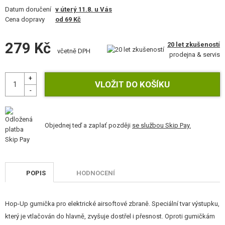
VÝSTROJ, UNIFORMY, POUZDRA
Datum doručení
v úterý 11.8. u Vás
Cena dopravy
od 69 Kč
MASKOVÁNÍ, BARVY, PÁSKY
279 Kč
20 let zkušeností
VYSÍLAČKY, HEADSETY, KAMERY
včetně DPH
prodejna & servis
DOPLŇKY KE ZBRANÍM, POPRUHY
NÁHRADNÍ DÍLY, UPGRADE
SERVIS A ÚDRŽBA ZBRANÍ
Objednej teď a zaplať později
se službou Skip Pay.
SEBEOBRANA, VÝCVIK, NOŽE
TERČE, STŘELNICE
POPIS
HODNOCENÍ
OUTDOOR A BUSHCRAFT
Hop-Up gumička pro elektrické airsoftové zbraně. Speciální tvar výstupku,
JÍDLO
který je vtlačován do hlavně, zvyšuje dostřel i přesnost. Oproti gumičkám