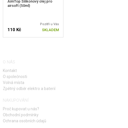
AimTop Silikonový olej pro
airsoft (50ml)
Pozítří u Vás
110 Kč
SKLADEM
O NÁS
Kontakt
O společnosti
Volná místa
Zpětný odběr elektro a baterií
NAKUPOVÁNÍ
Proč kupovat u nás?
Obchodní podmínky
Ochrana osobních údajů