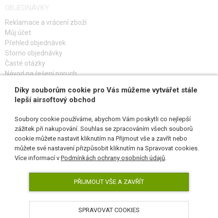
OBJEDNÁVKY
Reklamace a vrácení zboží
Můj účet
Přehled objednávek
Storno objednávky
Časté otázky
Návod na řešení poruch
Díky souborům cookie pro Vás můžeme vytvářet stále
PŘIHLAŠ SE K ODBĚRU
lepší airsoftový obchod
Soubory cookie používáme, abychom Vám poskytli co nejlepší
zážitek při nakupování. Souhlas se zpracováním všech souborů
cookie můžete nastavit kliknutím na Přijmout vše a zavřít nebo
SLEDUJ NÁS
můžete své nastavení přizpůsobit kliknutím na Spravovat cookies.
Více informací v
Podmínkách ochrany osobních údajů
.
PŘIJMOUT VŠE A ZAVŘÍT
SPRAVOVAT COOKIES
AirsoftPro.cz © 2026