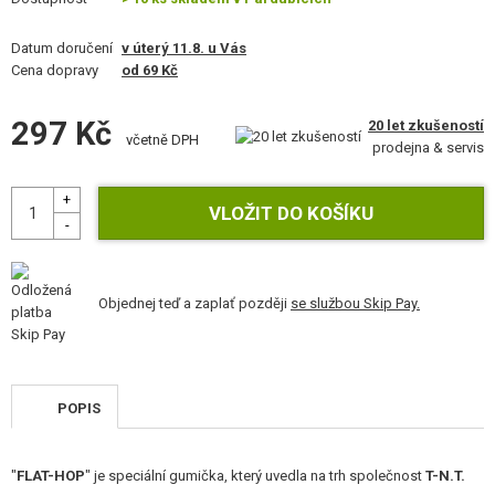
STAVEBNICE, MODELY
Datum doručení
v úterý 11.8. u Vás
REKLAMNÍ PŘEDMĚTY
Cena dopravy
od 69 Kč
POŠKOZENÉ, POUŽITÉ ZBOŽÍ
297 Kč
20 let zkušeností
včetně DPH
prodejna & servis
NOVINKY
SLEVY, AKCE
KONTAKT
Objednej teď a zaplať později
se službou Skip Pay.
POPIS
"
FLAT-HOP
" je speciální gumička, který uvedla na trh společnost
T-N.T.