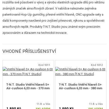
rozšířila své působení o vývoj a výrobu vlastních upgrade dílů pro většinu
silikonová v tvrdosti 60° / 70°.
známých značek airsoftových zbraní. V nabídce naleznete zejména
Silikonový materiál je méně ovlivňován teplotou.
patentované Hop-Up gumičky, přesné vnitřní hlavně, CNC upgrade sety a
Obsah balení
další komponenty navržené pro zvýšení přesnosti, výkonu a spolehlivosti
airsoftových replik. Produkty T-N.T. Studio jsou známé svým precizním
FLAT-HOP AEG silikonová gumička 70°
zpracováním a důrazem na technické inovace.
T-NUB (přítlak)
VHODNÉ PŘÍSLUŠENSTVÍ
Kód 9311
Kód 9312
T-N.T. Studio Vnitřní hlaveň S+
T-N.T. Studio Vnitřní hlaveň S+
Air-cushion 6,03 mm - 370 mm
Air-cushion 6,03 mm - 380 mm
11.8. u Vás
11.8. u Vás
1 890 Kč
1 990 Kč
SKLADEM
SKLADEM