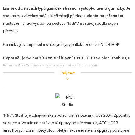
Liší se od ostatních typů gumiček
absencí výstupku uvnitř gumičky
. Je
vhodná pro všechny hráče, kteří dávají přednost
vlastnímu přesnému
nastavení
a rádi výslednou sestavu
"ladí" / upravují
podle svých
představ.
Gumička je kompatibilní s různými typy přítlaků včetně T-N.T. R-HOP.
Doporučujeme použít s vnitřní hlavní T-N.T. S+ Precision Double I/D
Eclipse Air-Cushion
pro dosažení nejlepšího výkonu.
Celý text
FLAT-HOP vlastnosti
Uvnitř gumičky není
žádná třecí HOP plocha
.
Je možné použít
s různými typy přítlaků
včetně T-N.T.
R-HOP
(nejprve si ověřte, jaká typ / rozměr přítlaku je vhodný pro vaší vnitřní
hlaveň, velikost HOP okénka).
T-N.T. Studio
je tchajwanská společnost založená v roce 2004. Zpočátku
Velmi dobré
utěsnění
.
Odolný materiál proti opotřebení =
delší životnost
.
se specializovala na zakázkové úpravy odstřelovacích, AEG a GBB
Snadná instalace a velmi dobrý výkon.
airsoftových zbraní. Díky dlouholetým zkušenostem s upgrady postupně
Gumička se nabízí ve 2 provedeních - gumová v tvrdosti 50° / 60° a