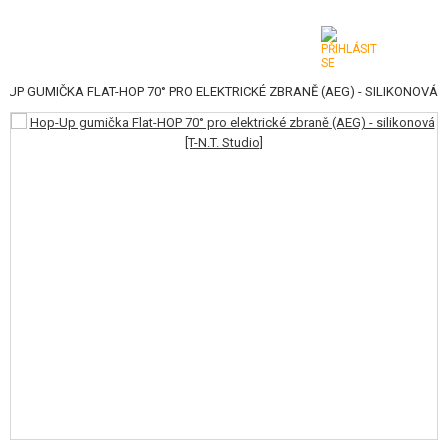
-UP GUMIČKA FLAT-HOP 70° PRO ELEKTRICKÉ ZBRANĚ (AEG) - SILIKONOVÁ
KATEGORIE
AIRSOFTOVÉ ZBRANĚ
VZDUCHOVÉ ZBRANĚ, PRAKY
GRANÁTOMETY, GRANÁTY
KULIČKY, PLYN
AKUMULÁTORY, NABÍJEČKY
ZÁSOBNÍKY, PLNIČKY
BRÝLE, MASKY