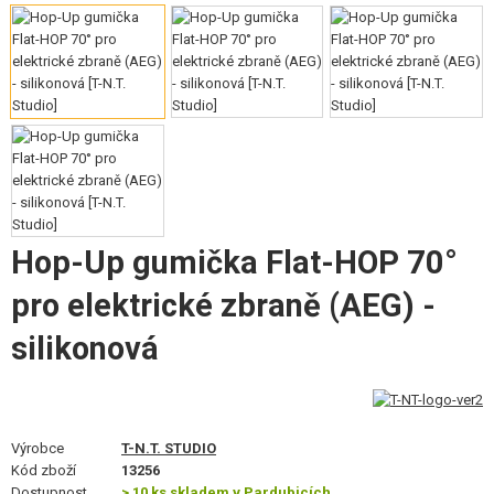
VÝSTROJ, UNIFORMY, POUZDRA
MASKOVÁNÍ, BARVY, PÁSKY
VYSÍLAČKY, HEADSETY, KAMERY
DOPLŇKY KE ZBRANÍM, POPRUHY
NÁHRADNÍ DÍLY, UPGRADE
Hop-Up gumička Flat-HOP 70°
SERVIS A ÚDRŽBA ZBRANÍ
pro elektrické zbraně (AEG) -
SEBEOBRANA, VÝCVIK, NOŽE
silikonová
TERČE, STŘELNICE
OUTDOOR A BUSHCRAFT
Výrobce
T-N.T. STUDIO
JÍDLO
Kód zboží
13256
Dostupnost
> 10 ks skladem v Pardubicích