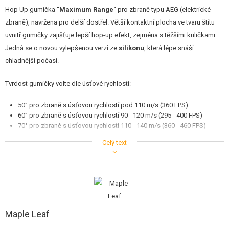
STAVEBNICE, MODELY
Hop Up gumička
"Maximum Range"
pro zbraně typu AEG (elektrické
zbraně), navržena pro delší dostřel. Větší kontaktní plocha ve tvaru štítu
REKLAMNÍ PŘEDMĚTY
uvnitř gumičky zajišťuje lepší hop-up efekt, zejména s těžšími kuličkami.
Jedná se o novou vylepšenou verzi ze
silikonu
, která lépe snáší
POŠKOZENÉ, POUŽITÉ ZBOŽÍ
chladnější počasí.
NOVINKY
Tvrdost gumičky volte dle úsťové rychlosti:
SLEVY, AKCE
50° pro zbraně s úsťovou rychlostí pod 110 m/s (360 FPS)
60° pro zbraně s úsťovou rychlostí 90 - 120 m/s (295 - 400 FPS)
70° pro zbraně s úsťovou rychlostí 110 - 140 m/s (360 - 460 FPS)
KONTAKT
75° pro zbraně s úsťovou rychlostí 130 - 150 m/s (430 - 500 FPS)
Celý text
80° pro zbraně s úsťovou rychlostí nad 150 m/s (500 FPS)
Maple Leaf