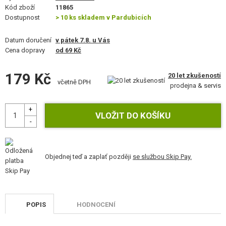
VÝSTROJ, UNIFORMY, POUZDRA
Kód zboží
11865
Dostupnost
> 10 ks skladem v Pardubicích
MASKOVÁNÍ, BARVY, PÁSKY
Datum doručení
v pátek 7.8. u Vás
Cena dopravy
od 69 Kč
VYSÍLAČKY, HEADSETY, KAMERY
DOPLŇKY KE ZBRANÍM, POPRUHY
179 Kč
20 let zkušeností
včetně DPH
prodejna & servis
NÁHRADNÍ DÍLY, UPGRADE
SERVIS A ÚDRŽBA ZBRANÍ
SEBEOBRANA, VÝCVIK, NOŽE
Objednej teď a zaplať později
se službou Skip Pay.
TERČE, STŘELNICE
OUTDOOR A BUSHCRAFT
POPIS
HODNOCENÍ
JÍDLO