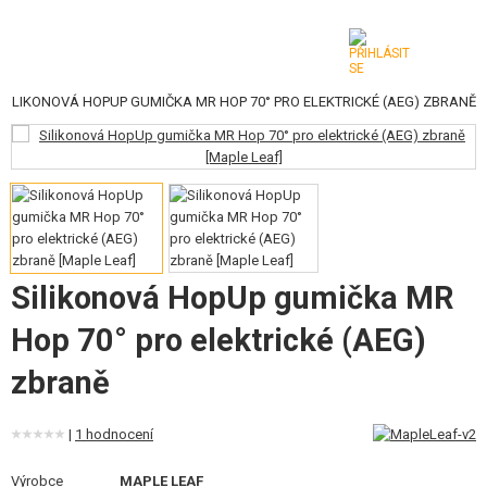
SILIKONOVÁ HOPUP GUMIČKA MR HOP 70° PRO ELEKTRICKÉ (AEG) ZBRANĚ
KATEGORIE
AIRSOFTOVÉ ZBRANĚ
VZDUCHOVÉ ZBRANĚ, PRAKY
GRANÁTOMETY, GRANÁTY
Silikonová HopUp gumička MR
KULIČKY, PLYN
Hop 70° pro elektrické (AEG)
AKUMULÁTORY, NABÍJEČKY
zbraně
ZÁSOBNÍKY, PLNIČKY
|
1 hodnocení
BRÝLE, MASKY
Výrobce
MAPLE LEAF