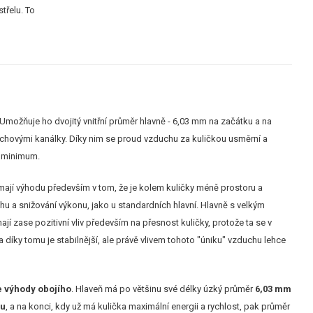
třelu. To
Umožňuje ho dvojitý vnitřní průměr hlavně - 6,03 mm na začátku a na
chovými kanálky. Díky nim se proud vzduchu za kuličkou usměrní a
a minimum.
 mají výhodu především v tom, že je kolem kuličky méně prostoru a
u a snižování výkonu, jako u standardních hlavní. Hlavně s velkým
jí zase pozitivní vliv především na přesnost kuličky, protože ta se v
 díky tomu je stabilnější, ale právě vlivem tohoto "úniku" vzduchu lehce
 výhody obojího
. Hlaveň má po většinu své délky úzký průměr
6,03 mm
nu
, a na konci, kdy už má kulička maximální energii a rychlost, pak průměr