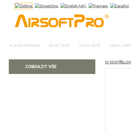
HLAVNÍ STRÁNKA
NOVÉ ZBOŽÍ
SLEVY, AKCE
JAKOU ZBR
|
NÁHRADNÍ DÍLY, UPGRADE
PRO ODSTŘELOV
KATEGORIE
ZOBRAZIT VŠE