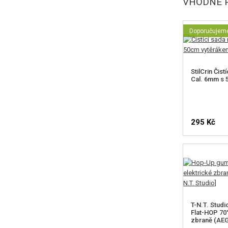
VHODNÉ P
Doporučujem
StilCrin Čist
Cal. 6mm s 
295 Kč
T-N.T. Stud
Flat-HOP 70°
zbraně (AEG)