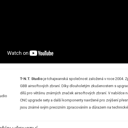
T-N.T. Studio
je tchajwanská společnost založená v roce 2004. Z
GBB airsoftových zbraní. Díky dlouholetým zkušenostem s upgrady
dílů pro většinu známých značek airsoftových zbraní. V nabídce 
CNC upgrade sety a další komponenty navržené pro zvýšení přesnost
jsou známé svým precizním zpracováním a důrazem na technické