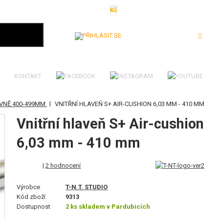
Kč
€
$
Ft
lei
Přihlásit se
KONTAKT
|
VNĚ 400-499MM
VNITŘNÍ HLAVEŇ S+ AIR-CUSHION 6,03 MM - 410 MM
Vnitřní hlaveň S+ Air-cushion
6,03 mm - 410 mm
|
2 hodnocení
Výrobce
T-N.T. STUDIO
Kód zboží
9313
Dostupnost
2 ks skladem v Pardubicích