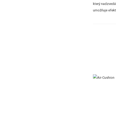
který nadzvedáv
umožňuje efekti