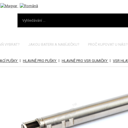
AŇ VYBRAT?
JAKOU BATERII A NABÍJEČKU?
PROČ KUPOVAT U NÁS?
|
|
|
ACÍ PUŠKY
HLAVNĚ PRO PUŠKY
HLAVNĚ PRO VSR GUMIČKY
VSR HLA