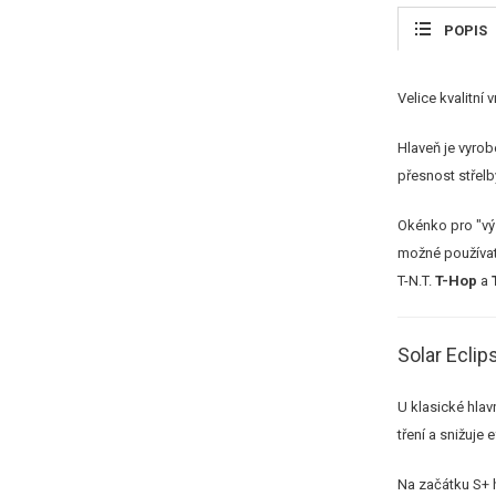
POPIS
Velice kvalitní 
Hlaveň je vyrob
přesnost střelb
Okénko pro "vý
možné používa
T-N.T.
T-Hop
a
Solar Eclip
U klasické hlav
tření a snižuje 
Na začátku S+ h