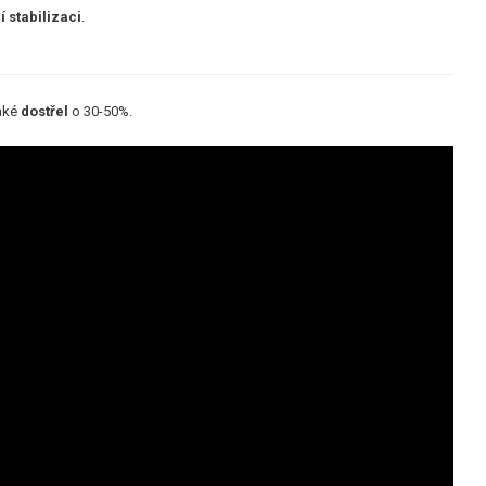
í stabilizaci
.
také
dostřel
o 30-50%.