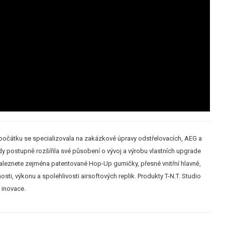
počátku se specializovala na zakázkové úpravy odstřelovacích, AEG a
 postupně rozšířila své působení o vývoj a výrobu vlastních upgrade
naleznete zejména patentované Hop-Up gumičky, přesné vnitřní hlavně,
i, výkonu a spolehlivosti airsoftových replik. Produkty T-N.T. Studio
 inovace.