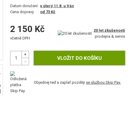
Datum doručení
v úterý 11.8. u Vás
Cena dopravy
od 73 Kč
2 150 Kč
20 let zkušeností
prodejna & servis
včetně DPH
Objednej teď a zaplať později
se službou Skip Pay.