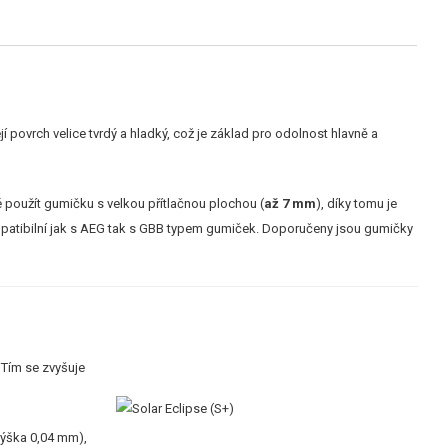
 povrch velice tvrdý a hladký, což je základ pro odolnost hlavně a
 použít gumičku s velkou přítlačnou plochou (
až 7 mm
), díky tomu je
mpatibilní jak s AEG tak s GBB typem gumiček. Doporučeny jsou gumičky
 Tím se zvyšuje
ýška 0,04 mm),