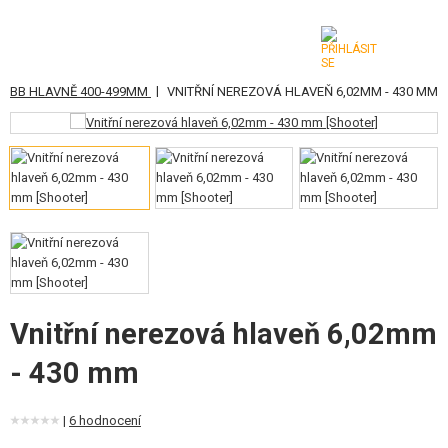
|
GBB HLAVNĚ 400-499MM
VNITŘNÍ NEREZOVÁ HLAVEŇ 6,02MM - 430 MM
KATEGORIE
AIRSOFTOVÉ ZBRANĚ
VZDUCHOVÉ ZBRANĚ, PRAKY
GRANÁTOMETY, GRANÁTY
KULIČKY, PLYN
AKUMULÁTORY, NABÍJEČKY
Vnitřní nerezová hlaveň 6,02mm
- 430 mm
ZÁSOBNÍKY, PLNIČKY
BRÝLE, MASKY
|
6 hodnocení