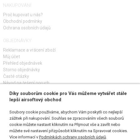
NAKUPOVÁNÍ
hlaveň, než má vaše zbraň a skrýt vyčnívající kus v tlumiči.
Proč kupovat u nás?
Obchodní podmínky
Ochrana osobních údajů
OBJEDNÁVKY
Reklamace a vrácení zboží
Můj účet
Přehled objednávek
Storno objednávky
Časté otázky
Návod na řešení poruch
Díky souborům cookie pro Vás můžeme vytvářet stále
PŘIHLAŠ SE K ODBĚRU
lepší airsoftový obchod
Soubory cookie používáme, abychom Vám poskytli co nejlepší
zážitek při nakupování. Souhlas se zpracováním všech souborů
cookie můžete nastavit kliknutím na Přijmout vše a zavřít nebo
SLEDUJ NÁS
můžete své nastavení přizpůsobit kliknutím na Spravovat cookies.
Více informací v
Podmínkách ochrany osobních údajů
.