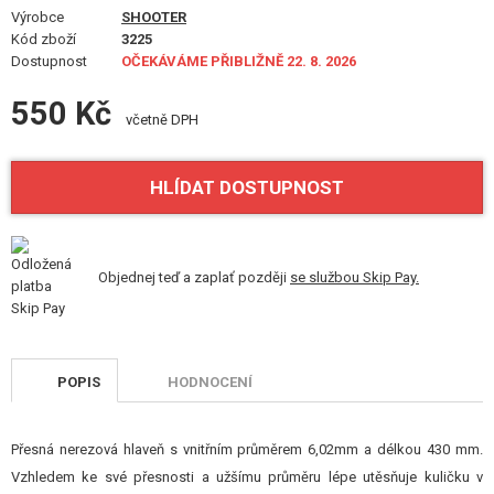
VÝSTROJ, UNIFORMY, POUZDRA
Výrobce
SHOOTER
Kód zboží
3225
Dostupnost
MASKOVÁNÍ, BARVY, PÁSKY
OČEKÁVÁME PŘIBLIŽNĚ 22. 8. 2026
550 Kč
VYSÍLAČKY, HEADSETY, KAMERY
včetně DPH
DOPLŇKY KE ZBRANÍM, POPRUHY
HLÍDAT DOSTUPNOST
NÁHRADNÍ DÍLY, UPGRADE
SERVIS A ÚDRŽBA ZBRANÍ
Objednej teď a zaplať později
se službou Skip Pay.
SEBEOBRANA, VÝCVIK, NOŽE
TERČE, STŘELNICE
POPIS
HODNOCENÍ
OUTDOOR A BUSHCRAFT
Přesná nerezová hlaveň s vnitřním průměrem 6,02mm a délkou 430 mm.
JÍDLO
Vzhledem ke své přesnosti a užšímu průměru lépe utěsňuje kuličku v