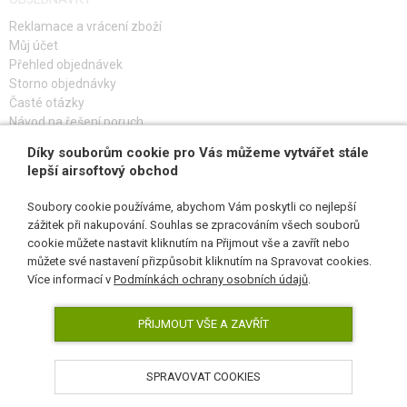
Reklamace a vrácení zboží
Můj účet
Přehled objednávek
Storno objednávky
Časté otázky
Návod na řešení poruch
Díky souborům cookie pro Vás můžeme vytvářet stále
PŘIHLAŠ SE K ODBĚRU
lepší airsoftový obchod
Soubory cookie používáme, abychom Vám poskytli co nejlepší
zážitek při nakupování. Souhlas se zpracováním všech souborů
cookie můžete nastavit kliknutím na Přijmout vše a zavřít nebo
SLEDUJ NÁS
můžete své nastavení přizpůsobit kliknutím na Spravovat cookies.
Více informací v
Podmínkách ochrany osobních údajů
.
PŘIJMOUT VŠE A ZAVŘÍT
SPRAVOVAT COOKIES
AirsoftPro.cz © 2026