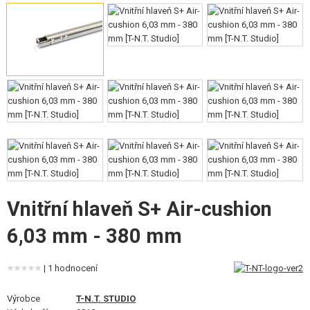
VÝSTROJ, UNIFORMY, POUZDRA
MASKOVÁNÍ, BARVY, PÁSKY
VYSÍLAČKY, HEADSETY, KAMERY
DOPLŇKY KE ZBRANÍM, POPRUHY
NÁHRADNÍ DÍLY, UPGRADE
SERVIS A ÚDRŽBA ZBRANÍ
SEBEOBRANA, VÝCVIK, NOŽE
Vnitřní hlaveň S+ Air-cushion
TERČE, STŘELNICE
6,03 mm - 380 mm
OUTDOOR A BUSHCRAFT
| 1 hodnocení
JÍDLO
Výrobce
T-N.T. STUDIO