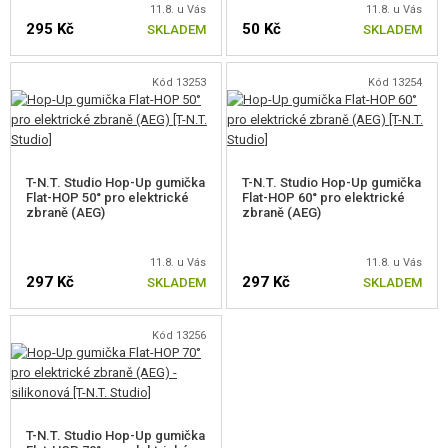
průměrem (tzv. wide bore) mají zase pozitivní vliv především na přesnost
11.8. u Vás
11.8. u Vás
295 Kč
50 Kč
SKLADEM
SKLADEM
kuličky, protože ta se v takové míře neodráží o stěny hlavně a díky tomu je
stabilnější, ale právě vlivem tohoto "úniku" vzduchu lehce snižují výkon.
Kód 13253
Kód 13254
Tato řada hlavní od T-N.T.
kombinuje výhody obojího
. Hlaveň má po
většinu své délky úzký průměr
6,03 mm
pro docílení dobré
těsnosti a
výkonu
, a na konci, kdy už má kulička maximální energii a rychlost, pak
průměr
6,35 mm
s drážkováním pro její
lepší stabilizaci
.
T-N.T. Studio Hop-Up gumička
T-N.T. Studio Hop-Up gumička
Flat-HOP 50° pro elektrické
Flat-HOP 60° pro elektrické
zbraně (AEG)
zbraně (AEG)
11.8. u Vás
11.8. u Vás
Hlaveň je navržená s využitím
nejmodernějších technologií
, a zvyšuje
297 Kč
297 Kč
SKLADEM
SKLADEM
nejen
přesnost
, ale také
dostřel
o 30-50%.
Kód 13256
T-N.T. Studio Hop-Up gumička