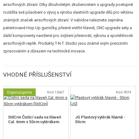
mikro výstupek
(výška 0,04 mm), který nadzvedává / vystřeďuje kuličku v
airsoftových zbraní. Díky dlouholetým zkušenostem s upgrady postupně
hlavni a
snižuje její tření
o hlaveň v počáteční fázi výstřelu. To umožňuje
rozšířila své působení o vývoj a výrobu vlastních upgrade dílů pro většinu
efektivněji využít hop-up a získat
větší rotaci
při minimální ztrátě energie.
známých značek airsoftových zbraní. V nabídce naleznete zejména
patentované Hop-Up gumičky, přesné vnitřní hlavně, CNC upgrade sety a
další komponenty navržené pro zvýšení přesnosti, výkonu a spolehlivosti
airsoftových replik. Produkty T-N.T. Studio jsou známé svým precizním
zpracováním a důrazem na technické inovace.
Air-Cushion efekt
VHODNÉ PŘÍSLUŠENSTVÍ
Neboli efekt vzduchového polštáře. Umožňuje ho dvojitý vnitřní průměr
hlavně - 6,03 mm na začátku a na konci 6,35 mm s drážkováním -
Doporučujeme
Kód 12667
Kód 9074
vzduchovými kanálky. Díky nim se proud vzduchu za kuličkou usměrní a
nežádoucí turbulence se tak sníží na minimum.
StilCrin Čistící sada na hlaveň
JG Plastový vytěrák hlavně -
Úzké přesné hlavně (tzv. tight bore) mají výhodu především v tom, že je
Cal. 6mm s 50cm vytěrákem
50cm
kolem kuličky méně prostoru a nedochází tedy tolik k únikům vzduchu a
snižování výkonu, jako u standardních hlavní. Hlavně s velkým vnitřním