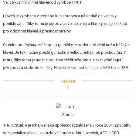
Velice kvalitní vnitřní hlaveň od výrobce
T-N.T.
.
Hlaveň je vyrobena z jednoho kusu bronzu a následně galvanicky
poniklována. Díky tomu je její povrch velice tvrdý a hladký, což je základ
pro odolnost hlavně a přesnost střelby.
Okénko pro "výstupek" hop-up gumičky je podstatně větší než u běžných
hlavní. Je tak možné použít gumičku s velkou přítlačnou plochou (
až 7
mm
), díky tomu je možné používat
těžší střelivo
a získat ještě
lepší
přesnost a stabilitu
kuličky. Hlaveň je kompatibilní jak s AEG tak s GBB
typem gumiček. Doporučeny jsou gumičky T-N.T.
T-Hop
a
TR-Hop
.
Celý text
Solar Eclipse (S+) hlaveň
U klasické hlavně je kulička při průchodu přes hop-up přítlak tlačena na
spodní stranu hlavně. Tím se zvyšuje tření a snižuje efekt hop-up.
T-N.T. Studio
je tchajwanská společnost založená v roce 2004. Zpočátku
Na začátku S+ hlavně, v oblasti hop-up přítlaku, je na spodní straně hlavně
se specializovala na zakázkové úpravy odstřelovacích, AEG a GBB