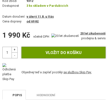
Kód zboží
9312
STAVEBNICE, MODELY
Dostupnost
3 ks skladem v Pardubicích
REKLAMNÍ PŘEDMĚTY
Datum doručení
v úterý 11.8. u Vás
Cena dopravy
od 69 Kč
POŠKOZENÉ, POUŽITÉ ZBOŽÍ
1 990 Kč
20 let zkušeností
NOVINKY
včetně DPH
prodejna & servis
SLEVY, AKCE
KONTAKT
Objednej teď a zaplať později
se službou Skip Pay.
POPIS
HODNOCENÍ