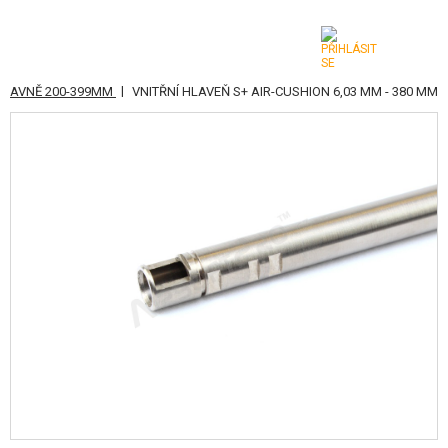
|
HLAVNĚ 200-399MM
VNITŘNÍ HLAVEŇ S+ AIR-CUSHION 6,03 MM - 380 MM
KATEGORIE
AIRSOFTOVÉ ZBRANĚ
VZDUCHOVÉ ZBRANĚ, PRAKY
GRANÁTOMETY, GRANÁTY
KULIČKY, PLYN
AKUMULÁTORY, NABÍJEČKY
ZÁSOBNÍKY, PLNIČKY
BRÝLE, MASKY