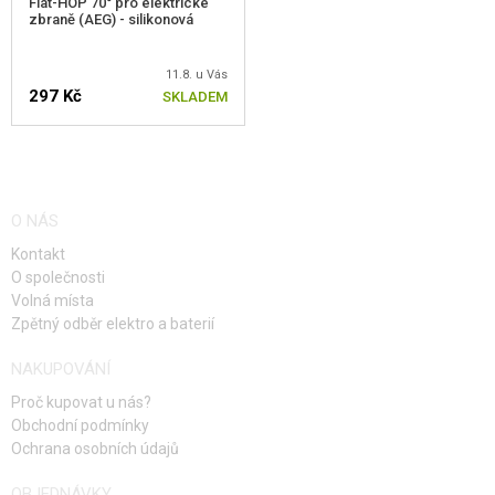
Flat-HOP 70° pro elektrické
zbraně (AEG) - silikonová
11.8. u Vás
297 Kč
SKLADEM
O NÁS
Kontakt
O společnosti
Volná místa
Zpětný odběr elektro a baterií
NAKUPOVÁNÍ
Proč kupovat u nás?
Obchodní podmínky
Ochrana osobních údajů
OBJEDNÁVKY