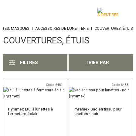
|
|
TTES, MASQUES
ACCESSOIRES DE LUNETTERIE
COUVERTURES, ÉTUIS
CATÉGORIES
COUVERTURES, ÉTUIS
AIRSOFT GUNS
ARMES AIR COMPRIMÉ, LANCE-PIERRES
FILTRES
TRIER PAR
LANCE-GRENADES, GRENADES
BILLES, GAZ
Code 6481
Code 6483
BATTERIES, CHARGEURS
Pyramex Étui à lunettes à
Pyramex Sac en tissu pour
CHARGEURS, BB LOADER
fermeture éclair
lunettes - noir
LUNETTES, MASQUES