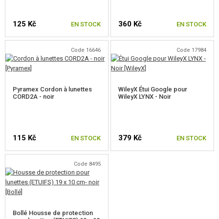
ACCESSOIRES POUR RÉPLIQUE
125 Kč
360 Kč
EN STOCK
EN STOCK
PIECE DE RECHANGE, UPGRADE
Code 16646
Code 17984
SERVICE ET MAINTENANCE D'RÉPLIQUE
AUTO DÉFENSE, FORMATION, COUTEAUX
Pyramex Cordon à lunettes
WileyX Étui Google pour
CORD2A - noir
WileyX LYNX - Noir
CIBLES, CHAMP DE TIR
OUTDOOR, BUSHCRAFT
115 Kč
379 Kč
EN STOCK
EN STOCK
PANIERS-REPAS
Code 8495
JEUX DE CONSTRUCTION, MAQUETTES
ARTICLES PROMOTIONNELS
MARCHANDISES ENDOMMAGÉES ET USAGÉES
Bollé Housse de protection