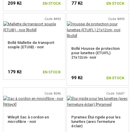
LUNETTES
209 Kč
77 Kč
EN STOCK
EN STOCK
MASQUES
Code 8492
Code 8493
ACCESSOIRES DE LUNETTERIE
LENTILLE
Bollé Mallette de transport
souple (ETUIB) - noir
Bollé Housse de protection
INSERTS DIOPTRIQUES
pour lunettes (ETUIFL)
21x12cm- noir
NOSEPIECES, CADRES
179 Kč
EN STOCK
NETTOYAGE
99 Kč
EN STOCK
COUVERTURES, ÉTUIS
Code 8246
Code 16647
ÉQUIPEMENT, UNIFORMES...
CAMOUFLAGE, BANDE CAMOUFLAGE
WileyX Sac à cordon en
Pyramex Étui rigide pour les
microfibre - noir
lunettes (avec fermeture
RADIOS, CASQUES, CAMÉRAS
éclair)