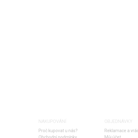
NAKUPOVÁNÍ
OBJEDNÁVKY
Proč kupovat u nás?
Reklamace a vrác
Obchodní podmínky
Můj účet