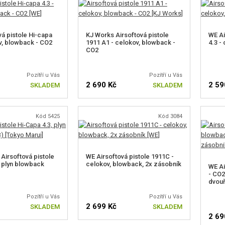
vá pistole Hi-capa
KJ Works Airsoftová pistole
WE Ai
ov, blowback - CO2
1911 A1 - celokov, blowback -
4.3 -
CO2
Pozítří u Vás
Pozítří u Vás
2 690 Kč
2 59
SKLADEM
SKLADEM
Kód 5425
Kód 3084
Airsoftová pistole
WE Airsoftová pistole 1911C -
, plyn blowback
celokov, blowback, 2x zásobník
WE Ai
- CO2
dvouř
Pozítří u Vás
Pozítří u Vás
2 699 Kč
SKLADEM
SKLADEM
2 69