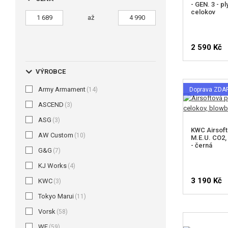
- GEN. 3 - p
celokov
až
2 590 Kč
VÝROBCE
Army Armament
(14)
Doprava ZD
ASCEND
(3)
ASG
(3)
KWC Airsoft
AW Custom
(10)
M.E.U. CO2,
- černá
G&G
(7)
KJ Works
(4)
3 190 Kč
KWC
(3)
Tokyo Marui
(11)
Vorsk
(58)
WE
(59)