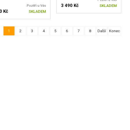
3 490 Kč
SKLADEM
Pozítří u Vás
0 Kč
SKLADEM
1
2
3
4
5
6
7
8
Další
Konec