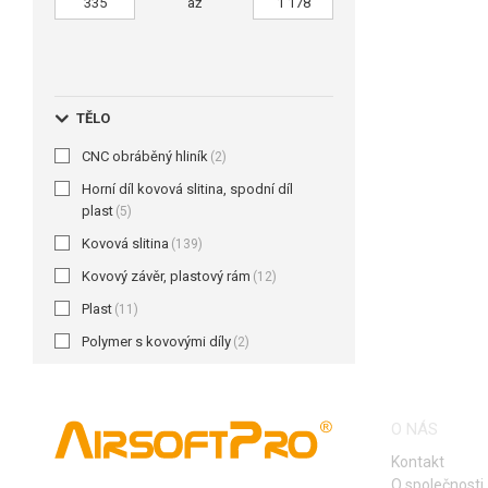
až
TĚLO
CNC obráběný hliník
(2)
Horní díl kovová slitina, spodní díl
plast
(5)
Kovová slitina
(139)
Kovový závěr, plastový rám
(12)
Plast
(11)
Polymer s kovovými díly
(2)
O NÁS
Kontakt
O společnosti