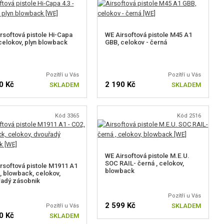
rsoftová pistole Hi-Capa
WE Airsoftová pistole M45 A1
 celokov, plyn blowback
GBB, celokov - černá
Pozítří u Vás
Pozítří u Vás
0 Kč
2 190 Kč
SKLADEM
SKLADEM
Kód 3365
Kód 2516
WE Airsoftová pistole M.E.U.
SOC RAIL- černá , celokov,
rsoftová pistole M1911 A1
blowback
, blowback, celokov,
adý zásobnik
Pozítří u Vás
2 599 Kč
SKLADEM
Pozítří u Vás
0 Kč
SKLADEM