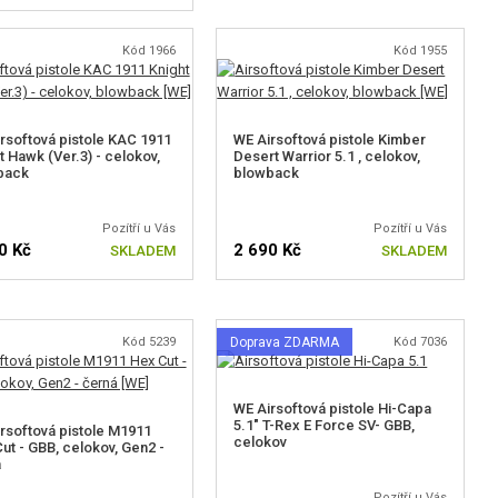
Kód 1966
Kód 1955
rsoftová pistole KAC 1911
WE Airsoftová pistole Kimber
t Hawk (Ver.3) - celokov,
Desert Warrior 5.1 , celokov,
back
blowback
Pozítří u Vás
Pozítří u Vás
0 Kč
2 690 Kč
SKLADEM
SKLADEM
Kód 5239
Doprava ZDARMA
Kód 7036
WE Airsoftová pistole Hi-Capa
5.1" T-Rex E Force SV- GBB,
rsoftová pistole M1911
celokov
ut - GBB, celokov, Gen2 -
á
Pozítří u Vás