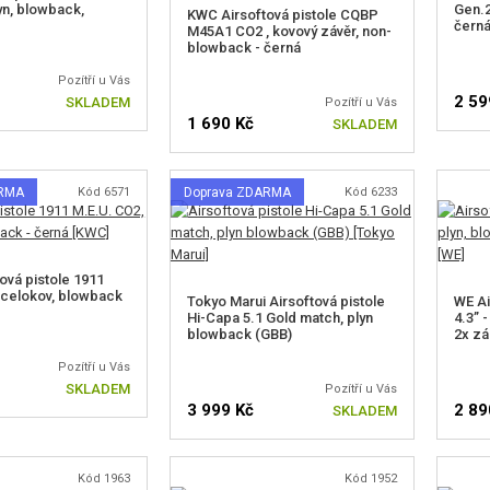
lyn, blowback,
Gen.2
KWC Airsoftová pistole CQBP
čern
M45A1 CO2 , kovový závěr, non-
blowback - černá
Pozítří u Vás
2 59
SKLADEM
Pozítří u Vás
1 690 Kč
SKLADEM
ARMA
Kód 6571
Doprava ZDARMA
Kód 6233
ová pistole 1911
 celokov, blowback
Tokyo Marui Airsoftová pistole
WE Ai
Hi-Capa 5.1 Gold match, plyn
4.3” 
blowback (GBB)
2x zá
Pozítří u Vás
SKLADEM
Pozítří u Vás
3 999 Kč
2 89
SKLADEM
Kód 1963
Kód 1952