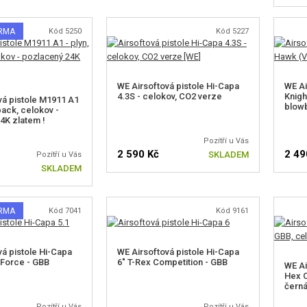
ARMA
Kód 5250
Kód 5227
WE Airsoftová pistole Hi-Capa
WE Ai
4.3S - celokov, CO2 verze
Knigh
vá pistole M1911 A1
blow
back, celokov -
4K zlatem !
Pozítří u Vás
2 590 Kč
2 49
SKLADEM
Pozítří u Vás
SKLADEM
ARMA
Kód 7041
Kód 9161
vá pistole Hi-Capa
WE Airsoftová pistole Hi-Capa
 Force - GBB
6" T-Rex Competition - GBB
WE Ai
Hex C
čern
Pozítří u Vás
Pozítří u Vás