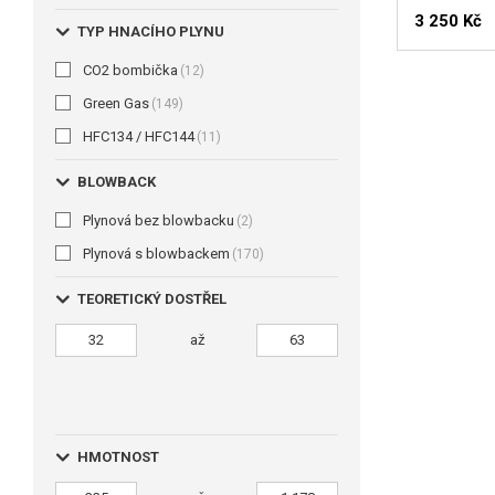
3 250 Kč
TYP HNACÍHO PLYNU
CO2 bombička
(12)
Green Gas
(149)
HFC134 / HFC144
(11)
BLOWBACK
Plynová bez blowbacku
(2)
Plynová s blowbackem
(170)
TEORETICKÝ DOSTŘEL
až
HMOTNOST