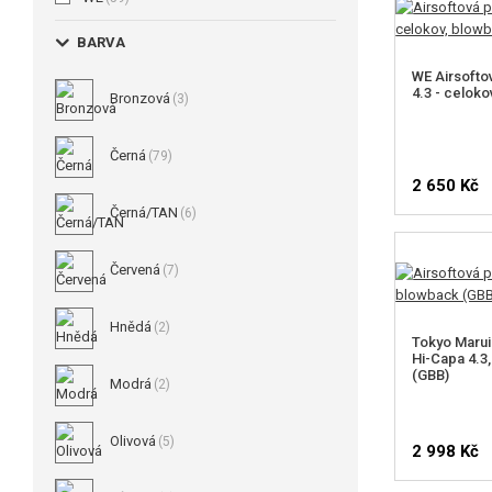
BARVA
WE Airsofto
4.3 - celok
Bronzová
(3)
Černá
(79)
2 650 Kč
Černá/TAN
(6)
Červená
(7)
Hnědá
(2)
Tokyo Marui 
Hi-Capa 4.3
(GBB)
Modrá
(2)
Olivová
(5)
2 998 Kč