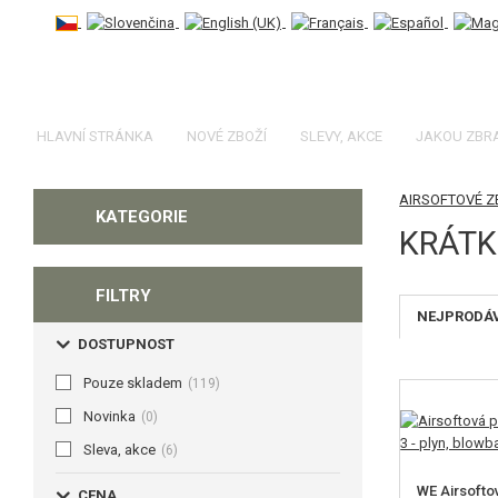
HLAVNÍ STRÁNKA
NOVÉ ZBOŽÍ
SLEVY, AKCE
JAKOU ZBR
AIRSOFTOVÉ 
KATEGORIE
KRÁTK
FILTRY
NEJPRODÁ
DOSTUPNOST
Pouze skladem
(119)
Novinka
(0)
Sleva, akce
(6)
WE Airsofto
CENA