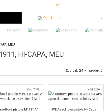
Kč
€
$
Ft
lei
Přihlásit se
KONTAKT
-CAPA, MEU
911, HI-CAPA, MEU
Zobrazit
produktů
Kód 7459
Kód 5230
rsoftová pistole M1911 A1
WE Airsoftová pistole Hi-Capa