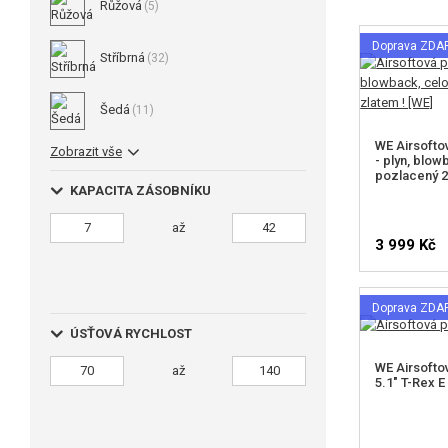
Růžová
(5)
Doprava ZD
Stříbrná
(32)
Šedá
(11)
WE Airsofto
Zobrazit vše
- plyn, blow
pozlacený 2
KAPACITA ZÁSOBNÍKU
až
3 999 Kč
Doprava ZD
ÚSŤOVÁ RYCHLOST
WE Airsofto
až
5.1" T-Rex E