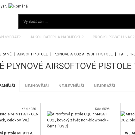
AŇ VYBRAT?
JAKOU BATERII A NABÍJEČKU?
PROČ KUPOVAT U NÁS?
|
|
|
ZBRANĚ
AIRSOFT PISTOLE
PLYNOVÉ A CO2 AIRSOFT PISTOLE
1911, HI
É PLYNOVÉ AIRSOFTOVÉ PISTOLE 1
VANĚJŠÍ
NEJNOVĚJŠÍ
NEJLEVNĚJŠÍ
NEJDRAŽŠÍ
Kód 4950
Kód 6598
vá pistole M1911 A1
WE Ai