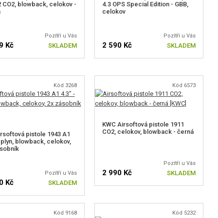
 CO2, blowback, celokov -
4.3 OPS Special Edition - GBB,
á
celokov
Pozítří u Vás
Pozítří u Vás
9 Kč
2 590 Kč
SKLADEM
SKLADEM
Kód 3268
Kód 6573
KWC Airsoftová pistole 1911
CO2, celokov, blowback - černá
rsoftová pistole 1943 A1
- plyn, blowback, celokov,
sobník
Pozítří u Vás
2 990 Kč
SKLADEM
Pozítří u Vás
0 Kč
SKLADEM
Kód 9168
Kód 5232