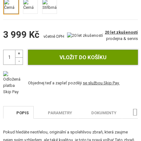
STAVEBNICE, MODELY
REKLAMNÍ PŘEDMĚTY
3 999 Kč
POŠKOZENÉ, POUŽITÉ ZBOŽÍ
20 let zkušeností
včetně DPH
prodejna & servis
NOVINKY
SLEVY, AKCE
KONTAKT
Objednej teď a zaplať později
se službou Skip Pay.
POPIS
PARAMETRY
DOKUMENTY
H
Pokud hledáte neotřelou, originální a spolehlivou zbraň, která zaujme
nejen svým vzhledem, ale také kvalitou, je toto ta pravá volba! Tato zbraň