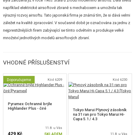
Byla založena již v roce 1965. Stála u zrodu moderního airsoftu. Dala světu
například elektrické airsoftové zbraně s mechaboxem a umožnila tak
výrazný rozvoj airsoftu. Tato japonská firma je známá tím, že si dává velmi
záležet na kvalitě zpracování. V současné době je označována za jednu z
nejprestižnějších firem zabývající se tímto odvětvím a produkuje velké
množství jednotlivých modelů airsoftových zbraní.
VHODNÉ PŘÍSLUŠENSTVÍ
Doporučujeme
Kód 6209
Kód 6230
Pyramex Ochranné brýle
Highlander Plus - čiré
Tokyo Marui Plynový zásobník
na 31 ran pro Tokyo Marui Hi-
Capa 5.1 / 4.3
11.8. u Vás
429 Kč
SKLADEM
11.8. u Vás