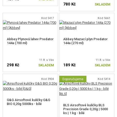
780 Kč
SKLADEM
Kód 5417
Kód 5661
Abbey Plynová lahev Predator
Abbey Mazací plyn Predator
144a (700 ml)
144a (270 ml)
11.8. u Vás
11.8. u Vás
298 Kč
189 Kč
SKLADEM
SKLADEM
Kód 3904
Doporučujeme
Kód 5414
G&G Airsoftové kuličky G&G
BIO 0,20g 5000ks - bílé
BLS Airsoftové kuličky BLS
Precision Grade 0,20g | 5000
ks | 1 kg - bílé