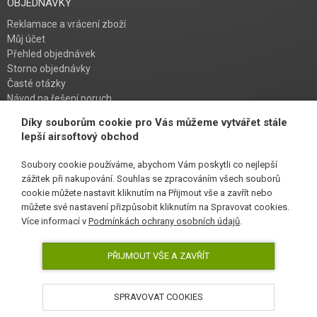
OBJEDNÁVKY
Reklamace a vrácení zboží
Můj účet
Přehled objednávek
Storno objednávky
Časté otázky
Návod na řešení poruch
Díky souborům cookie pro Vás můžeme vytvářet stále
PŘIHLAŠ SE K ODBĚRU
lepší airsoftový obchod
Soubory cookie používáme, abychom Vám poskytli co nejlepší
zážitek při nakupování. Souhlas se zpracováním všech souborů
cookie můžete nastavit kliknutím na Přijmout vše a zavřít nebo
SLEDUJ NÁS
můžete své nastavení přizpůsobit kliknutím na Spravovat cookies.
Více informací v
Podmínkách ochrany osobních údajů
.
PŘIJMOUT VŠE A ZAVŘÍT
SPRAVOVAT COOKIES
AirsoftPro.cz © 2026