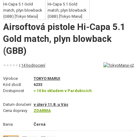
VÝSTROJ, UNIFORMY, POUZDRA
MASKOVÁNÍ, BARVY, PÁSKY
Airsoftová pistole Hi-Capa 5.1
VYSÍLAČKY, HEADSETY, KAMERY
Gold match, plyn blowback
DOPLŇKY KE ZBRANÍM, POPRUHY
(GBB)
NÁHRADNÍ DÍLY, UPGRADE
|
14 hodnocení
SERVIS A ÚDRŽBA ZBRANÍ
Výrobce
TOKYO MARUI
Kód zboží
6233
SEBEOBRANA, VÝCVIK, NOŽE
Dostupnost
> 10 ks skladem v Pardubicích
TERČE, STŘELNICE
Datum doručení
v úterý 11.8. u Vás
Cena dopravy
ZDARMA
OUTDOOR A BUSHCRAFT
Barva
Černá
JÍDLO