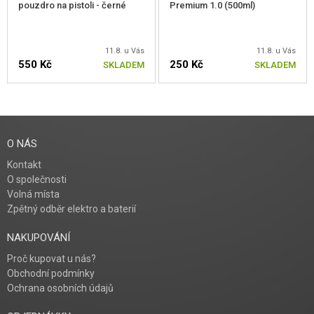
pouzdro na pistoli - černé
Premium 1.0 (500ml)
11.8. u Vás
11.8. u Vás
550 Kč
250 Kč
SKLADEM
SKLADEM
O NÁS
Kontakt
O společnosti
Volná místa
Zpětný odběr elektro a baterií
NAKUPOVÁNÍ
Proč kupovat u nás?
Obchodní podmínky
Ochrana osobních údajů