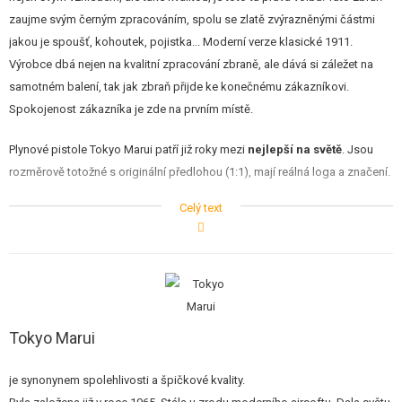
zaujme svým černým zpracováním, spolu se zlatě zvýrazněnými částmi
jakou je spoušť, kohoutek, pojistka... Moderní verze klasické 1911.
Výrobce dbá nejen na kvalitní zpracování zbraně, ale dává si záležet na
samotném balení, tak jak zbraň přijde ke konečnému zákazníkovi.
Spokojenost zákazníka je zde na prvním místě.
Plynové pistole Tokyo Marui patří již roky mezi
nejlepší na světě
. Jsou
rozměrově totožné s originální předlohou (1:1), mají reálná loga a značení.
Nechybí realistický blowback systém - pohyb (kopnutí) závěrem dozadu
Celý text
při každém výstřelu a samozřejmě rozborka. Pohyblivé díly mají stejnou
funkci jako u skutečné pistole.
Jako hnací plyn doporučujeme typ 144a, jenž je šetrnější pro pohyblivé
části a zajistí dlouhodobou funkci repliky. Plyn se plní do kovového
zásobníku. Na jedno naplnění je pistole teoreticky schopna vystřílet celý
Tokyo Marui
zásobník kuliček (cca 20-30 ran). Z jedné lahve pak můžete naplnit cca 40-
50 zásobníků. Záleží na objemu používané lahve.
je synonynem spolehlivosti a špičkové kvality.