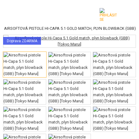
|
AIRSOFTOVÁ PISTOLE HI-CAPA 5.1 GOLD MATCH, PLYN BLOWBACK (GBB)
KATEGORIE
Doprava ZDARMA
AIRSOFTOVÉ ZBRANĚ
VZDUCHOVÉ ZBRANĚ, PRAKY
GRANÁTOMETY, GRANÁTY
KULIČKY, PLYN
AKUMULÁTORY, NABÍJEČKY
ZÁSOBNÍKY, PLNIČKY
BRÝLE, MASKY