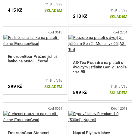
11.8. u Vás
415 Kč
SKLADEM
11.8. u Vás
213 Kč
SKLADEM
Kód 3613
Kód 2734
EmersonGear Pružné jistící
lanko na pistoli - černé
AS-Tex Pouzdro na pistoli s
dvojitým jištěním Gen.2 - Molle
- vz.95
11.8. u Vás
299 Kč
SKLADEM
11.8. u Vás
599 Kč
SKLADEM
Kód 5059
Kód 12071
EmersonGear Stehenní
Nuprol Plynová lahev