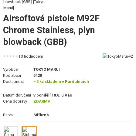
VÝSTROJ, UNIFORMY, POUZDRA
Airsoftová pistole M92F
MASKOVÁNÍ, BARVY, PÁSKY
Chrome Stainless, plyn
VYSÍLAČKY, HEADSETY, KAMERY
blowback (GBB)
DOPLŇKY KE ZBRANÍM, POPRUHY
|
3 hodnocení
NÁHRADNÍ DÍLY, UPGRADE
Výrobce
TOKYO MARUI
SERVIS A ÚDRŽBA ZBRANÍ
Kód zboží
5420
Dostupnost
> 5 ks skladem v Pardubicích
SEBEOBRANA, VÝCVIK, NOŽE
Datum doručení
v pondělí 10.8. u Vás
TERČE, STŘELNICE
Cena dopravy
ZDARMA
OUTDOOR A BUSHCRAFT
Barva
Stříbrná
JÍDLO