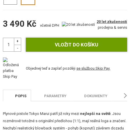
STAVEBNICE, MODELY
REKLAMNÍ PŘEDMĚTY
3 490 Kč
20 let zkušeností
včetně DPH
prodejna & servis
POŠKOZENÉ, POUŽITÉ ZBOŽÍ
NOVINKY
SLEVY, AKCE
Objednej teď a zaplať později
se službou Skip Pay.
KONTAKT
POPIS
PARAMETRY
DOKUMENTY
H
Plynové pistole Tokyo Marui patří již roky mezi
nejlepší na světě
. Jsou
rozměrově totožné s originální předlohou (1:1), mají reálná loga a značení.
Nechybí realistický blowback systém - pohyb (kopnutí) závěrem dozadu