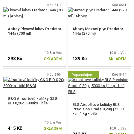
Kód 5417
Kód 5661
Abbey Plynová lahev Predator
Abbey Mazací plyn Predator
144a (700 ml)
144a (270 ml)
10.8. u Vás
10.8. u Vás
298 Kč
189 Kč
SKLADEM
SKLADEM
Kód 3904
Doporučujeme
Kód 5414
G&G Airsoftové kuličky G&G
BIO 0,20g 5000ks - bílé
BLS Airsoftové kuličky BLS
Precision Grade 0,20g | 5000
ks | 1 kg - bílé
10.8. u Vás
415 Kč
SKLADEM
10.8. u Vás