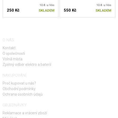
10.8. u Vás
10.8. u Vás
250 Kč
550 Kč
SKLADEM
SKLADEM
O NÁS
Kontakt
O společnosti
Volná místa
Zpětný odběr elektro a baterií
NAKUPOVÁNÍ
Proč kupovat u nás?
Obchodní podmínky
Ochrana osobních údajů
OBJEDNÁVKY
Reklamace a vrácení zboží