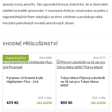
výrazný rozvoj airsoftu. Tato japonská firma je známá tím, že si dává velmi
záležet na kvalitě zpracování. V současné době je označována za jednu z
nejprestižnějších firem zabývající se tímto odvětvím a produkuje velké
množství jednotlivých modelů airsoftových zbraní.
VHODNÉ PŘÍSLUŠENSTVÍ
Doporučujeme
Kód 6209
Kód 6171
Pyramex Ochranné brýle
Tokyo Marui Plynový zásobník
Highlander Plus - čiré
na 26 ran pro Tokyo Marui
M92F
10.8. u Vás
10.8. u Vás
429 Kč
800 Kč
SKLADEM
SKLADEM