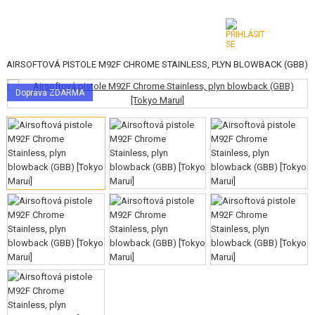
|
AIRSOFTOVÁ PISTOLE M92F CHROME STAINLESS, PLYN BLOWBACK (GBB)
KATEGORIE
Doprava ZDARMA
AIRSOFTOVÉ ZBRANĚ
VZDUCHOVÉ ZBRANĚ, PRAKY
GRANÁTOMETY, GRANÁTY
KULIČKY, PLYN
AKUMULÁTORY, NABÍJEČKY
ZÁSOBNÍKY, PLNIČKY
BRÝLE, MASKY