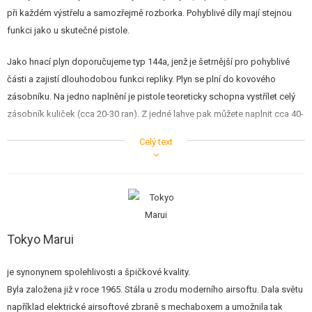
při každém výstřelu a samozřejmě rozborka. Pohyblivé díly mají stejnou
funkci jako u skutečné pistole.
Jako hnací plyn doporučujeme typ 144a, jenž je šetrnější pro pohyblivé
části a zajistí dlouhodobou funkci repliky. Plyn se plní do kovového
zásobníku. Na jedno naplnění je pistole teoreticky schopna vystřílet celý
zásobník kuliček (cca 20-30 ran). Z jedné lahve pak můžete naplnit cca 40-
50 zásobníků. Záleží na objemu používané lahve.
Celý text
Tokyo Marui
je synonynem spolehlivosti a špičkové kvality.
Byla založena již v roce 1965. Stála u zrodu moderního airsoftu. Dala světu
například elektrické airsoftové zbraně s mechaboxem a umožnila tak