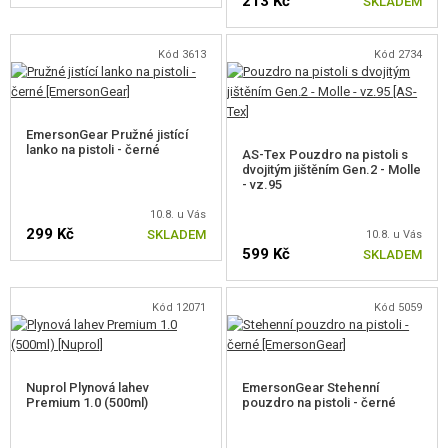
213 Kč
SKLADEM
Kód 3613
Kód 2734
EmersonGear Pružné jistící
lanko na pistoli - černé
AS-Tex Pouzdro na pistoli s
dvojitým jištěním Gen.2 - Molle
- vz.95
10.8. u Vás
299 Kč
SKLADEM
10.8. u Vás
599 Kč
SKLADEM
Kód 12071
Kód 5059
Nuprol Plynová lahev
EmersonGear Stehenní
Premium 1.0 (500ml)
pouzdro na pistoli - černé