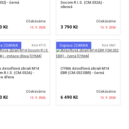
32) - černá
Socom R.I.S. (CM.032A) -
olivová
Očekáváme
Očekáváme
0 Kč
3 790 Kč
15. 9. 2026
15. 9. 2026
va ZDARMA
Kód 4713
Doprava ZDARMA
Kód 2461
LÍDAT DOSTUPNOST
HLÍDAT DOSTUPNOST
 Airsoftová zbraň M14
CYMA Airsoftová zbraň M14
 R.I.S. (CM.032A) -
EBR (CM.032 EBR) - černá
ce dřeva
Očekáváme
Očekáváme
0 Kč
6 490 Kč
15. 9. 2026
15. 9. 2026
LÍDAT DOSTUPNOST
HLÍDAT DOSTUPNOST