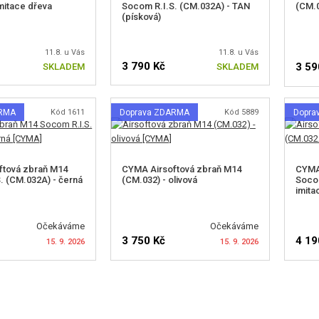
imitace dřeva
Socom R.I.S. (CM.032A) - TAN
(CM.0
(písková)
11.8. u Vás
11.8. u Vás
3 790 Kč
3 59
SKLADEM
SKLADEM
ARMA
Kód 1611
Doprava ZDARMA
Kód 5889
Dopra
H
ftová zbraň M14
CYMA Airsoftová zbraň M14
CYMA
. (CM.032A) - černá
(CM.032) - olivová
Socom
imita
Očekáváme
Očekáváme
3 750 Kč
4 19
15. 9. 2026
15. 9. 2026
T DOSTUPNOST
HLÍDAT DOSTUPNOST
H