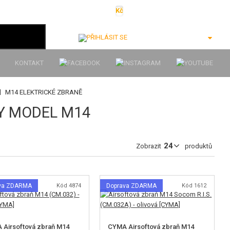
Kč
€
$
Ft
lei
Přihlásit se
KONTAKT
|
M14 ELEKTRICKÉ ZBRANĚ
Y MODEL M14
Zobrazit
produktů
va ZDARMA
Kód 4874
Doprava ZDARMA
Kód 1612
 Airsoftová zbraň M14
CYMA Airsoftová zbraň M14