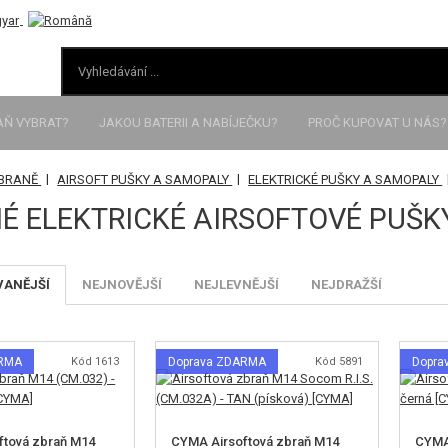
AŇ VYBRAT?
JAKOU BATERII A NABÍJEČKU?
PROČ KUPOVAT U NÁS?
|
|
ZBRANĚ
AIRSOFT PUŠKY A SAMOPALY
ELEKTRICKÉ PUŠKY A SAMOPALY
É ELEKTRICKÉ AIRSOFTOVÉ PUŠK
VANĚJŠÍ
NEJNOVĚJŠÍ
NEJLEVNĚJŠÍ
NEJDRAŽŠÍ
ARMA
Kód 1613
Doprava ZDARMA
Kód 5891
Dopra
ftová zbraň M14
CYMA Airsoftová zbraň M14
CYMA