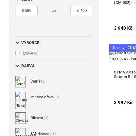
(CM.032) - 
až
3 940 Kč
VÝROBCE
Doprava ZD
CYMA
(8)
BARVA
CYMA Airso
Socom R.I.S
Černá
(3)
Imitace dřeva
(2)
3 997 Kč
Olivová
(2)
HLÍDA
TAN/Desert
(1)