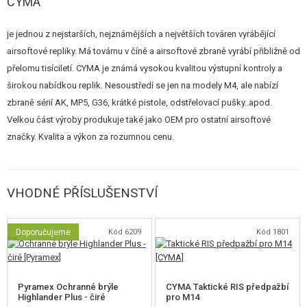
CYMA
je jednou z nejstarších, nejznámějších a největších továren vyrábějící
airsoftové repliky. Má továrnu v číně a airsoftové zbraně vyrábí přibližně od
přelomu tisíciletí. CYMA je známá vysokou kvalitou výstupní kontroly a
širokou nabídkou replik. Nesoustředí se jen na modely M4, ale nabízí
zbraně sérií AK, MP5, G36, krátké pistole, odstřelovací pušky..apod.
Velkou část výroby produkuje také jako OEM pro ostatní airsoftové
značky. Kvalita a výkon za rozumnou cenu.
VHODNÉ PŘÍSLUŠENSTVÍ
Doporučujeme
Kód 6209
Kód 1801
Pyramex Ochranné brýle
CYMA Taktické RIS předpažbí
Highlander Plus - čiré
pro M14