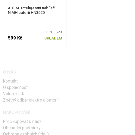
A.C.M. Inteligentní nabíječ
NiMH baterií HN3020
11.8. u Vás
599 Kč
SKLADEM
O NÁS
Kontakt
O společnosti
Volná místa
Zpětný odběr elektro a baterií
NAKUPOVÁNÍ
Proč kupovat u nás?
Obchodní podmínky
Ochrana osobních údajů