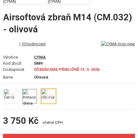
VÝSTROJ, UNIFORMY, POUZDRA
Airsoftová zbraň M14 (CM.032)
MASKOVÁNÍ, BARVY, PÁSKY
- olivová
VYSÍLAČKY, HEADSETY, KAMERY
|
10 hodnocení
DOPLŇKY KE ZBRANÍM, POPRUHY
Výrobce
CYMA
NÁHRADNÍ DÍLY, UPGRADE
Kód zboží
5889
Dostupnost
OČEKÁVÁME PŘIBLIŽNĚ 15. 9. 2026
SERVIS A ÚDRŽBA ZBRANÍ
Barva
Olivová
SEBEOBRANA, VÝCVIK, NOŽE
TERČE, STŘELNICE
OUTDOOR A BUSHCRAFT
3 750 Kč
včetně DPH
JÍDLO