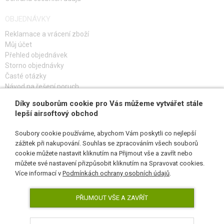
OBJEDNÁVKY
Reklamace a vrácení zboží
Můj účet
Přehled objednávek
Storno objednávky
Časté otázky
Návod na řešení poruch
Díky souborům cookie pro Vás můžeme vytvářet stále
PŘIHLAŠ SE K ODBĚRU
lepší airsoftový obchod
Soubory cookie používáme, abychom Vám poskytli co nejlepší
zážitek při nakupování. Souhlas se zpracováním všech souborů
cookie můžete nastavit kliknutím na Přijmout vše a zavřít nebo
SLEDUJ NÁS
můžete své nastavení přizpůsobit kliknutím na Spravovat cookies.
Více informací v
Podmínkách ochrany osobních údajů
.
PŘIJMOUT VŠE A ZAVŘÍT