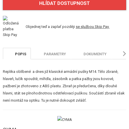
HLÍDAT DOSTUPNOST
STAVEBNICE, MODELY
REKLAMNÍ PŘEDMĚTY
Objednej teď a zaplať později
se službou Skip Pay.
POŠKOZENÉ, POUŽITÉ ZBOŽÍ
NOVINKY
POPIS
PARAMETRY
DOKUMENTY
H
SLEVY, AKCE
Replika oblíbené a dnes již klasické armádní pušky M14. Tělo zbraně,
KONTAKT
hlaveň, lučík spouště, mířidla, zásobník a patka pažby jsou kovové,
pažbení je zhotoveno z ABS plastu. Zbraň je předurčena, díky dlouhé
hlavni, stát se plnohodnotnou odstřelovací puškou. Součástí zbraně však
není montáž na optiku. Tu je nutné dokoupit zvlášť.