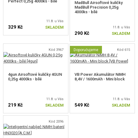
Perfect 0,25g 4000ks - bílé
MadBull Airsoftové kuličky
MadBull Precision 0,25g
4000ks - bílé
11.8. u Vás
329 Kč
SKLADEM
11.8. u Vás
290 Kč
SKLADEM
Kód 3967
Doporučujeme
Kód 615
4gun Airsoftové kuličky 4GUN
VB Power Akumulátor NiMH
0,25g 4000ks - bílé
8,4V / 1600mAh - Mini block
11.8. u Vás
11.8. u Vás
219 Kč
549 Kč
SKLADEM
SKLADEM
Kód 2096