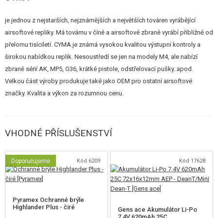
nízkoodporovou kabeláží s mosfetem, plastové díly jsou z odolného
polymeru a celé to pohání li-pol akumulátor. Můžete se těšit na kadenci
je jednou z nejstarších, nejznámějších a největších továren vyrábějící
900 ran za minutu!
airsoftové repliky. Má továrnu v číně a airsoftové zbraně vyrábí přibližně od
Akumulátor před použitím ho nabijte přes servisní konektor přiloženým
přelomu tisíciletí. CYMA je známá vysokou kvalitou výstupní kontroly a
USB kabelem nebo vhodnou nabíječkou na li-pol akumulátory.
širokou nabídkou replik. Nesoustředí se jen na modely M4, ale nabízí
Hop-up je nastavitelný.
zbraně sérií AK, MP5, G36, krátké pistole, odstřelovací pušky..apod.
Součástí je zásobník, nabíjecí kabel, plnička a vytěrák.
Velkou část výroby produkuje také jako OEM pro ostatní airsoftové
značky. Kvalita a výkon za rozumnou cenu.
VHODNÉ PŘÍSLUŠENSTVÍ
Doporučujeme
Kód 6209
Kód 17628
Pyramex Ochranné brýle
Highlander Plus - čiré
Gens ace Akumulátor Li-Po
7,4V 620mAh 25C