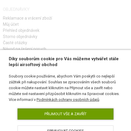
OBJEDNÁVKY
Reklamace a vrácení zboží
Můj účet
Přehled objednávek
Storno objednávky
Časté otázky
Návod na řešení poruch
Díky souborům cookie pro Vás můžeme vytvářet stále
PŘIHLAŠ SE K ODBĚRU
lepší airsoftový obchod
Soubory cookie používáme, abychom Vám poskytli co nejlepší
zážitek při nakupování. Souhlas se zpracováním všech souborů
cookie můžete nastavit kliknutím na Přijmout vše a zavřít nebo
SLEDUJ NÁS
můžete své nastavení přizpůsobit kliknutím na Spravovat cookies.
Více informací v
Podmínkách ochrany osobních údajů
.
PŘIJMOUT VŠE A ZAVŘÍT
SPRAVOVAT COOKIES