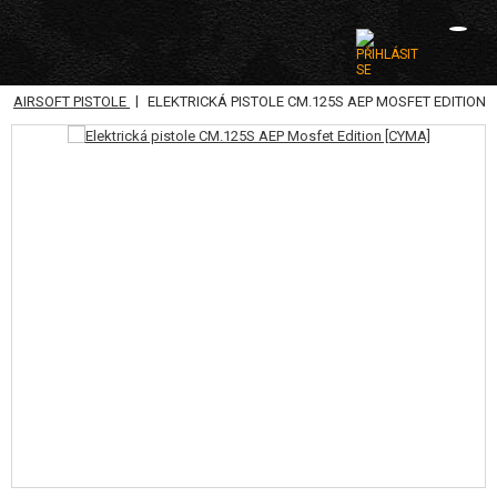
|
|
AIRSOFT PISTOLE
ELEKTRICKÁ PISTOLE CM.125S AEP MOSFET EDITION
KATEGORIE
AIRSOFTOVÉ ZBRANĚ
VZDUCHOVÉ ZBRANĚ, PRAKY
GRANÁTOMETY, GRANÁTY
KULIČKY, PLYN
AKUMULÁTORY, NABÍJEČKY
ZÁSOBNÍKY, PLNIČKY
BRÝLE, MASKY