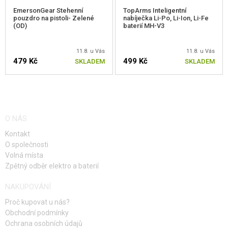
EmersonGear Stehenní
TopArms Inteligentní
pouzdro na pistoli- Zelené
nabíječka Li-Po, Li-Ion, Li-Fe
(OD)
baterií MH-V3
11.8. u Vás
11.8. u Vás
479 Kč
499 Kč
SKLADEM
SKLADEM
O NÁS
Kontakt
O společnosti
Volná místa
Zpětný odběr elektro a baterií
NAKUPOVÁNÍ
Proč kupovat u nás?
Obchodní podmínky
Ochrana osobních údajů