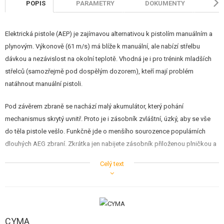
POPIS
PARAMETRY
DOKUMENTY
H
Elektrická pistole (AEP) je zajímavou alternativou k pistolím manuálním a
plynovým. Výkonově (61 m/s) má blíže k manuální, ale nabízí střelbu
dávkou a nezávislost na okolní teplotě. Vhodná je i pro trénink mladších
střelců (samozřejmě pod dospělým dozorem), kteří mají problém
natáhnout manuální pistoli.
Pod závěrem zbraně se nachází malý akumulátor, který pohání
mechanismus skrytý uvnitř. Proto je i zásobník zvláštní, úzký, aby se vše
do těla pistole vešlo. Funkčně jde o menšího sourozence populárních
dlouhých AEG zbraní. Zkrátka jen nabijete zásobník přiloženou plničkou a
můžete jít střílet, netřeba cokoliv natahovat.
Celý text
Toto je novinka firmy Cyma, která jistě zaujme svým zpracováním v
podobě odolného plastového rámu a kovového závěru. Oproti minulým
modelům ale nabízí pořádnou inovaci uvnitř.
Kovový mechabox je vybaven ocelovými kuličkovými ložisky,
CYMA