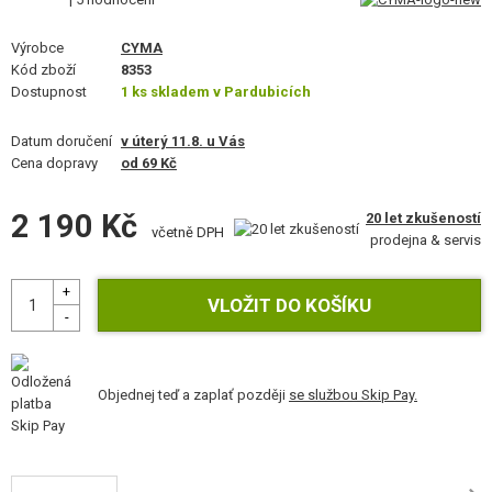
STAVEBNICE, MODELY
Výrobce
CYMA
REKLAMNÍ PŘEDMĚTY
Kód zboží
8353
Dostupnost
1 ks skladem v Pardubicích
POŠKOZENÉ, POUŽITÉ ZBOŽÍ
Datum doručení
v úterý 11.8. u Vás
Cena dopravy
od 69 Kč
NOVINKY
2 190 Kč
20 let zkušeností
SLEVY, AKCE
včetně DPH
prodejna & servis
KONTAKT
Objednej teď a zaplať později
se službou Skip Pay.