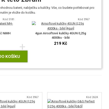
vhodnou baterii, nabíječku a kuličky. Vše, co budete potřebovat pro
utím je vložte do košíku.
Kód 5181
Kód 3967
eč NiMH
4gun Airsoftové kuličky 4GUN 0,25g
4000ks - bílé
+
219 Kč
DO KOŠÍKU
Kód 3967
Kód 2624