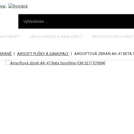
AŇ VYBRAT?
JAKOU BATERII A NABÍJEČKU?
PROČ KUPOVAT U NÁS?
|
|
ZBRANĚ
AIRSOFT PUŠKY A SAMOPALY
AIRSOFTOVÁ ZBRAŇ AK-47 BETA S