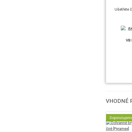
Ušetřete č
VB 
VHODNÉ P
Doporučujem