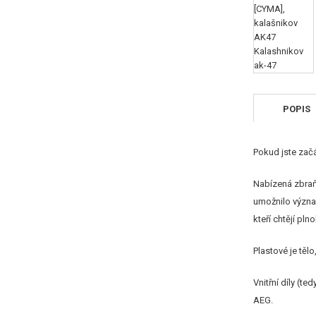
POPIS
Pokud jste zač
Nabízená zbraň 
umožnilo význam
kteří chtějí pl
Plastové je těl
Vnitřní díly (t
AEG.