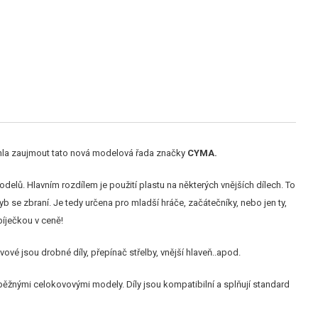
mohla zaujmout tato nová modelová řada značky
CYMA.
odelů. Hlavním rozdílem je použití plastu na některých vnějších dílech. To
 se zbraní. Je tedy určena pro mladší hráče, začátečníky, nebo jen ty,
bíječkou v ceně!
vové jsou drobné díly, přepínač střelby, vnější hlaveň..apod.
běžnými celokovovými modely. Díly jsou kompatibilní a splňují standard