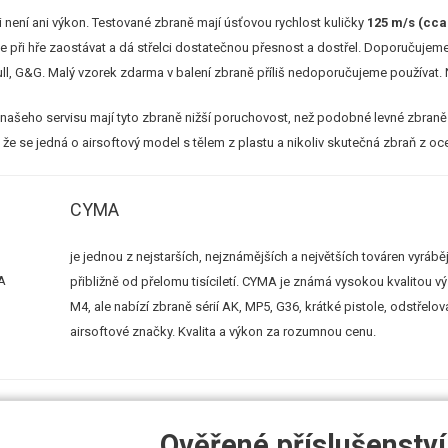
 není ani výkon. Testované zbraně mají úsťovou rychlost kuličky
125 m/s (cca
 při hře zaostávat a dá střelci dostatečnou přesnost a dostřel. Doporučujeme 
, G&G. Malý vzorek zdarma v balení zbraně příliš nedoporučujeme používat. Ne
našeho servisu mají tyto zbraně nižší poruchovost, než podobné levné zbraně 
že se jedná o airsoftový model s tělem z plastu a nikoliv skutečná zbraň z ocele
CYMA
je jednou z nejstarších, nejznámějších a největších továren vyráběj
přibližně od přelomu tisíciletí. CYMA je známá vysokou kvalitou v
M4, ale nabízí zbraně sérií AK, MP5, G36, krátké pistole, odstřel
airsoftové značky. Kvalita a výkon za rozumnou cenu.
Ověřené příslušenství 