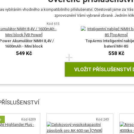
as vybíráním vhodného a kompatibilního příslušenství. Otestovali jsme za Vás 
zprovoznění Vámi vybrané zbraně. Jedním klikn
Kód 615
Power Akumulátor NiMH 8,4V /
TopArms Inteligentní nabíj
1600mAh - Mini block
baterií MH-8S
+
549 Kč
558 Kč
VLOŽIT PŘÍSLUŠENSTVÍ 
ŘÍSLUŠENSTVÍ
e
Kód 6209
Kód 243