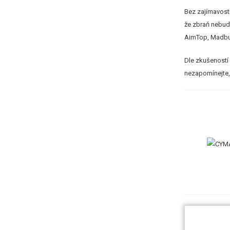
Bez zajímavosti
že zbraň nebude
AimTop, Madbull
Dle zkušeností 
nezapomínejte, 