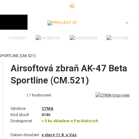
Kč
€
$
Ft
lei
Přihlásit se
KONTAKT
PORTLINE (CM.521)
Airsoftová zbraň AK-47 Beta
Sportline (CM.521)
| 1 hodnocení
Výrobce
CYMA
Kód zboží
4146
Dostupnost
> 5 ks skladem v Pardubicích
Datum doručení
v úterý 11.8. u Vás