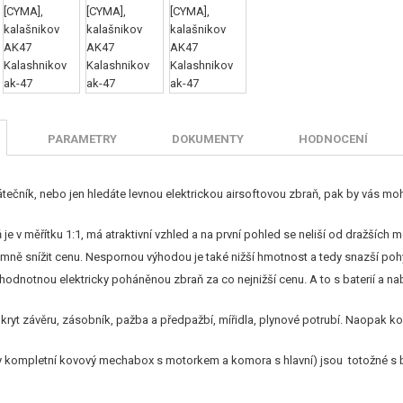
PARAMETRY
DOKUMENTY
HODNOCENÍ
átečník, nebo jen hledáte levnou elektrickou airsoftovou zbraň, pak by vás 
je v měřítku 1:1, má atraktivní vzhled a na první pohled se neliší od dražších m
ně snížit cenu. Nespornou výhodou je také nižší hmotnost a tedy snazší pohyb
nohodnotnou elektricky poháněnou zbraň za co nejnižší cenu. A to s baterií a na
o,kryt závěru, zásobník, pažba a předpažbí, mířidla, plynové potrubí. Naopak ko
edy kompletní kovový mechabox s motorkem a komora s hlavní) jsou totožné s 