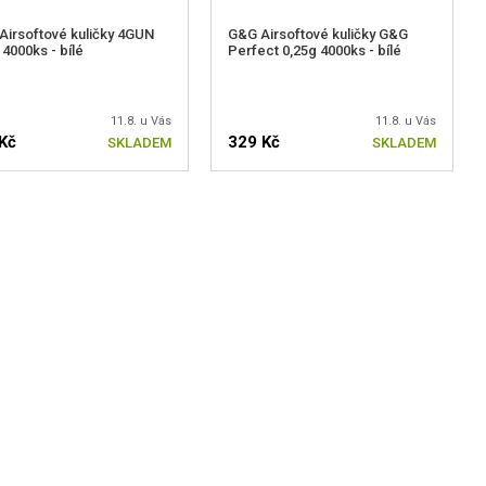
Airsoftové kuličky 4GUN
G&G Airsoftové kuličky G&G
 4000ks - bílé
Perfect 0,25g 4000ks - bílé
11.8. u Vás
11.8. u Vás
Kč
329 Kč
SKLADEM
SKLADEM