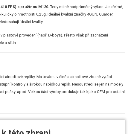
 410 FPS) s pružinou M120.
Tedy mírně nadprůměrný výkon. Je zřejmé,
kuličky o hmotnosti 0,25g. Ideálně kvalitní značky 4GUN, Guarder,
dosahují ideální kvality.
v plastové provedení (např. D-boys). Přesto však při zacházení
 a slitin.
ící airsoftové repliky. Má továrnu v číně a airsoftové zbraně vyrábí
ýstupní kontroly a širokou nabídkou replik. Nesoustředí se jen na modely
ovací pušky..apod. Velkou část výroby produkuje také jako OEM pro ostatní
k této zbrani