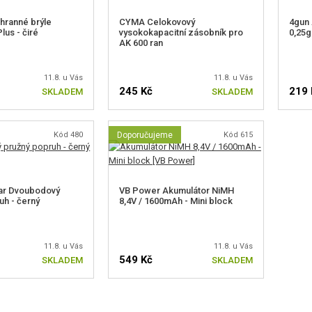
hranné brýle
CYMA Celokovový
4gun 
lus - čiré
vysokokapacitní zásobník pro
0,25g
AK 600 ran
11.8. u Vás
11.8. u Vás
245 Kč
219 
SKLADEM
SKLADEM
Kód 480
Doporučujeme
Kód 615
r Dvoubodový
VB Power Akumulátor NiMH
uh - černý
8,4V / 1600mAh - Mini block
11.8. u Vás
11.8. u Vás
549 Kč
SKLADEM
SKLADEM