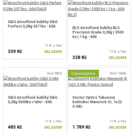
podmínkami.
VLASTNOSTI ASTER II Bluetooth®
G&G Airsoftové kuličky G&G
Perfect 0,28g 3571ks - bílé
BLS Airsoftové kuličky BLS
Binární spoušť.
Precision Grade 0,28g | 3500
Ochrana motoru a baterie.
ks | 1 kg - bílé
Podpora střídavých motorů.
11.8. u Vás
Možnost nastavení pre-cockingu.
339 Kč
SKLADEM
11.8. u Vás
Aktivní brzdění.
228 Kč
SKLADEM
Upozornění na nízký stav nabití baterie.
Režim odstřelovače.
Připojení k aplikaci přes Bluetooth.
Kód 9810
Doporučujeme
Kód 13446
OBSAH BALENÍ
2 x tlačný zásobník S-MAG na 125 ran
G&G Airsoftové kuličky G&G
Vector Optics Tubusový
Přídavné pružiny M90 a M135
0,28g 5600ks v lahvi - bílé
kolimátor Maverick-III, 1x22
Přední rukojeť (grip)
S-MIL
Adaptér Mini Tamiya / Dean-T
Rychlonabíječka kuliček
11.8. u Vás
11.8. u Vás
485 Kč
1 789 Kč
SKLADEM
SKLADEM