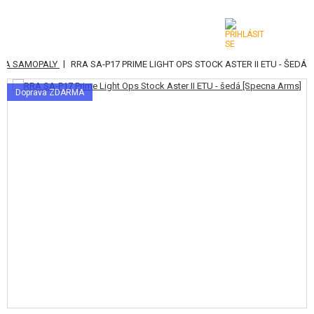
|
Y A SAMOPALY
RRA SA-P17 PRIME LIGHT OPS STOCK ASTER II ETU - ŠEDÁ
KATEGORIE
Doprava ZDARMA
AIRSOFTOVÉ ZBRANĚ
VZDUCHOVÉ ZBRANĚ, PRAKY
GRANÁTOMETY, GRANÁTY
KULIČKY, PLYN
AKUMULÁTORY, NABÍJEČKY
ZÁSOBNÍKY, PLNIČKY
BRÝLE, MASKY