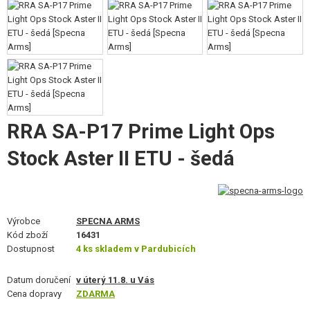
STAVEBNICE, MODELY
REKLAMNÍ PŘEDMĚTY
POŠKOZENÉ, POUŽITÉ ZBOŽÍ
NOVINKY
RRA SA-P17 Prime Light Ops
SLEVY, AKCE
Stock Aster II ETU - šedá
KONTAKT
Výrobce
SPECNA ARMS
Kód zboží
16431
Dostupnost
4 ks skladem v Pardubicích
Datum doručení
v úterý 11.8. u Vás
Cena dopravy
ZDARMA