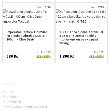
Kód 12218
Kód 12795
Imperator Tactical Pouzdro
TGC Kufr na dlouhé zbraně 93
na dlouhou zbraň s MOLLE -
x 35,6 x 15,2cm s kolečky,
100cm - Olive Drab
(polypropylen se skelnými
vlákny)
11.8. u Vás
11.8. u Vás
689 Kč
1 890 Kč
SKLADEM
SKLADEM
O NÁS
Kontakt
O společnosti
Volná místa
Zpětný odběr elektro a baterií