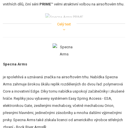
vnitřních dílů, činí sérii
PRIME
™ velmi atraktivní volbou na airsoftovém trhu.
Celý text
Zvláštní pozornost si zaslouží motory Specna Arms
Dark Matter
™.
PRIME™ je první řada zbraní na trhu, která má v základu
bezkomutátorový
motor
. Navíc se tato řada vyznačuje novým mechaboxem Specna Arms
Ather
™ a nejnovější rotační
TDC Hop-Up komorou
Specna Arms
Magnus
™.
Specna Arms
To vše a mnoho dalšího činí ze zbraní PRIME™ zajímavou volbu pro
je spolehlivá a uznávaná značka na airsoftovém trhu. Nabídka Specna
všechny hráče, kteří hledají zbraň, která bude hned po vybalení z krabice
Arms zahrnuje širokou škálu replik rozdělených do dvou řad: polymerová
mít velmi vysoký výkon a kvalitu.
Core a inovativní Edge. Díky tomu nabídka uspokojí začátečníky i zkušené
VLASTNOSTI
hráče. Repliky jsou vybaveny systémem Easy Spring Access - ESA,
elektronikou Gate, zesílenými mechaboxy, včetně mechaboxu Orion,
Povrchová úprava těla
Nano Coating
zabraňující poškrábání.
přesnými hlavněmi, jedinečnými zásobníky a mnoha dalšími výjimečnými
Individuální sériové číslo umístěné na těle, potvrzené hologramem.
prvky. Specna Arms také získala licenci od amerického výrobce střelných
Vnější hlaveň s
14 mm
levotočivým závitem.
zbraní - Rock River Arms®.