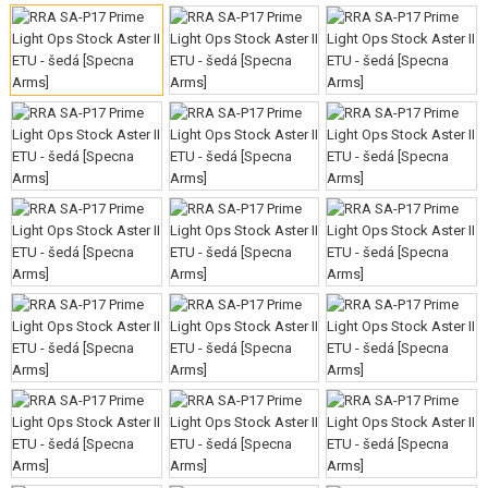
VÝSTROJ, UNIFORMY, POUZDRA
MASKOVÁNÍ, BARVY, PÁSKY
VYSÍLAČKY, HEADSETY, KAMERY
DOPLŇKY KE ZBRANÍM, POPRUHY
NÁHRADNÍ DÍLY, UPGRADE
SERVIS A ÚDRŽBA ZBRANÍ
SEBEOBRANA, VÝCVIK, NOŽE
TERČE, STŘELNICE
OUTDOOR A BUSHCRAFT
JÍDLO