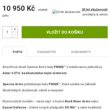
10 950 Kč
20 let zkušeností
včetně
prodejna & servis
DPH
POPIS
PARAMETRY
DOKUMENTY
Airsoftová zbraň Specna Arms řady
PRIME
™ s instalovanou jednotkou
Aster II ETU
,
bezkomutátorovým motorem
.
Specna Arms
představuje řadu
PRIME
™, která vznikla na základě
dlouholetých zkušeností, vášně a nasazení.
Různorodost modelů – verze např. s licencí
Rock River Arms
nebo
Daniel Defense
- včetně nových předpažbí
DD RIII
™ a velmi kvalitních