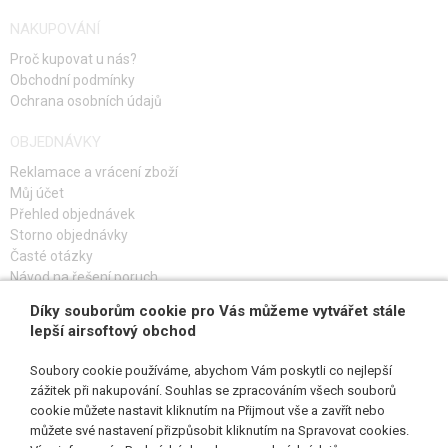
NAKUPOVÁNÍ
Proč kupovat u nás?
Obchodní podmínky
Ochrana osobních údajů
OBJEDNÁVKY
Reklamace a vrácení zboží
Můj účet
Přehled objednávek
Storno objednávky
Časté otázky
Návod na řešení poruch
Díky souborům cookie pro Vás můžeme vytvářet stále
PŘIHLAŠ SE K ODBĚRU
lepší airsoftový obchod
Soubory cookie používáme, abychom Vám poskytli co nejlepší
zážitek při nakupování. Souhlas se zpracováním všech souborů
cookie můžete nastavit kliknutím na Přijmout vše a zavřít nebo
SLEDUJ NÁS
můžete své nastavení přizpůsobit kliknutím na Spravovat cookies.