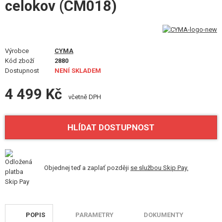
celokov (CM018)
VÝSTROJ, UNIFORMY, POUZDRA
MASKOVÁNÍ, BARVY, PÁSKY
VYSÍLAČKY, HEADSETY, KAMERY
Výrobce
CYMA
Kód zboží
2880
Dostupnost
NENÍ SKLADEM
DOPLŇKY KE ZBRANÍM, POPRUHY
4 499 Kč
NÁHRADNÍ DÍLY, UPGRADE
včetně DPH
SERVIS A ÚDRŽBA ZBRANÍ
HLÍDAT DOSTUPNOST
SEBEOBRANA, VÝCVIK, NOŽE
TERČE, STŘELNICE
Objednej teď a zaplať později
se službou Skip Pay.
OUTDOOR A BUSHCRAFT
JÍDLO
POPIS
PARAMETRY
DOKUMENTY