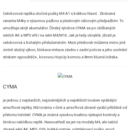
STAVEBNICE, MODELY
Celokovová replika útočné pušky M4 A1 s krátkou hlavní. Zkrácená
REKLAMNÍ PŘEDMĚTY
varianta M4ky s výsuvnou pažbou a plastovým válcovým předpažbím. To
umožňuje ukrýt akumulátor. Čínský výrobce CYMA se po oblíbených
POŠKOZENÉ, POUŽITÉ ZBOŽÍ
sériích AK a MP5 vrhl i na sérii M4/M16. Jak je tedy obvyklé, zbraň je
celokovová s bohatým příslušenstvím. Mezi přednosti můžeme mimo jiné
NOVINKY
zmínit slušný výkon, blokace imitace závěru v zadní poloze a jeho uvolnění
stiskem vypouštěče , kovovou HopUp komoru a 8mm kluzná ložiska.
SLEVY, AKCE
KONTAKT
CYMA
je jednou z nejstarších, nejznámějších a největších továren vyrábějící
airsoftové repliky. Má továrnu v číně a airsoftové zbraně vyrábí přibližně od
přelomu tisíciletí. CYMA je známá vysokou kvalitou výstupní kontroly a
širokou nabídkou replik. Nesoustředí se jen na modely M4, ale nabízí
zbraně sérií AK, MP5, G36, krátké pistole, odstřelovací pušky..apod.