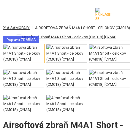
|
ŠKY A SAMOPALY
AIRSOFTOVÁ ZBRAŇ M4A1 SHORT - CELOKOV (CM018)
KATEGORIE
Doprava ZDARMA
AIRSOFTOVÉ ZBRANĚ
VZDUCHOVÉ ZBRANĚ, PRAKY
GRANÁTOMETY, GRANÁTY
KULIČKY, PLYN
AKUMULÁTORY, NABÍJEČKY
ZÁSOBNÍKY, PLNIČKY
Airsoftová zbraň M4A1 Short -
BRÝLE, MASKY