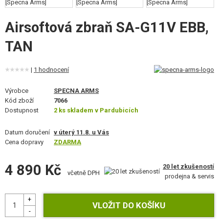
VÝSTROJ, UNIFORMY, POUZDRA
Airsoftová zbraň SA-G11V EBB,
MASKOVÁNÍ, BARVY, PÁSKY
TAN
VYSÍLAČKY, HEADSETY, KAMERY
|
1 hodnocení
DOPLŇKY KE ZBRANÍM, POPRUHY
Výrobce
SPECNA ARMS
NÁHRADNÍ DÍLY, UPGRADE
Kód zboží
7066
Dostupnost
2 ks skladem v Pardubicích
SERVIS A ÚDRŽBA ZBRANÍ
Datum doručení
v úterý 11.8. u Vás
SEBEOBRANA, VÝCVIK, NOŽE
Cena dopravy
ZDARMA
TERČE, STŘELNICE
4 890 Kč
20 let zkušeností
včetně DPH
prodejna & servis
OUTDOOR A BUSHCRAFT
JÍDLO