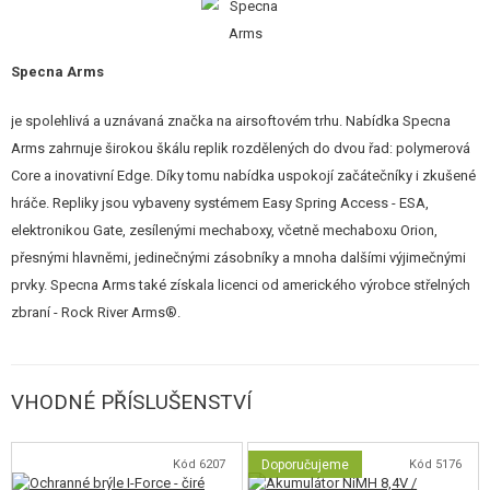
rukojetí s kolejnicí
RIS 22 mm
a nastavitelnými, pevnými ocelovými mířidly.
Replika je vybavena sklopnou boční pažbou, která zjednodušuje přepravu
a kratší zbraň je pak vhodná pro úzké prostory. Kovová hlaveň je opatřena
Specna Arms
kompenzátorem umístěným na
14 mm levotočivém závitu
.
je spolehlivá a uznávaná značka na airsoftovém trhu. Nabídka Specna
Srdce repliky se skládá z
mechaboxu verze 3 s mikrospínačem
. Ten
Arms zahrnuje širokou škálu replik rozdělených do dvou řad: polymerová
pozitivně ovlivňuje reakční rychlost spouště a rychlost střelby zbraně.
Core a inovativní Edge. Díky tomu nabídka uspokojí začátečníky i zkušené
Replika je plně kompatibilní s bateriemi
LiPo a LiFe
. Díky základní vložené
hráče. Repliky jsou vybaveny systémem Easy Spring Access - ESA,
pružině je výkon zbraně cca
115 m/s
(380 FPS). Zbraň je tak vhodná pro
elektronikou Gate, zesílenými mechaboxy, včetně mechaboxu Orion,
střelby na středně dlouhé vzdálenosti. Vnitřní díly jsou schopné pracovat
přesnými hlavněmi, jedinečnými zásobníky a mnoha dalšími výjimečnými
s pružinou až M120. Pro silnější pružinu je pak nutná výměna nejvíce
prvky. Specna Arms také získala licenci od amerického výrobce střelných
zatěžovaných dílů.
zbraní - Rock River Arms®.
Mechabox je vybaven funkcí
rychlé výměny pružiny Enter & Convert
™
. Zadní stranou těla lze odjistit trn pružiny a i s pružinou jej vytáhnout
VHODNÉ PŘÍSLUŠENSTVÍ
vem. Celá
výměna pružiny trvá 45 sekund
a vyžaduje pouze jeden
šroubovák. Tato funkce je ideální pro případy úpotřeby snížení výkonu
například při soutežích s přísnějším omezením výkonu, nebo pro boj v
Kód 6207
Doporučujeme
Kód 5176
budovách.