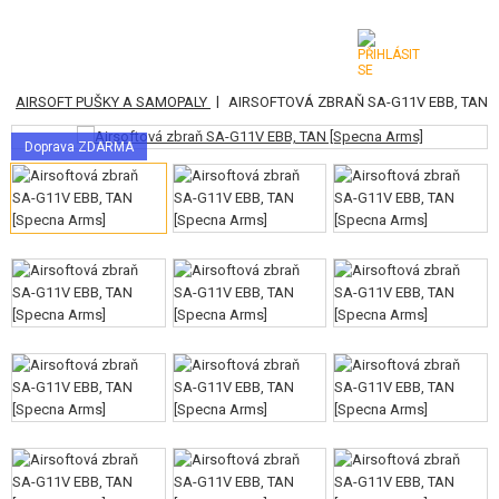
|
|
AIRSOFT PUŠKY A SAMOPALY
AIRSOFTOVÁ ZBRAŇ SA-G11V EBB, TAN
KATEGORIE
Doprava ZDARMA
AIRSOFTOVÉ ZBRANĚ
VZDUCHOVÉ ZBRANĚ, PRAKY
GRANÁTOMETY, GRANÁTY
KULIČKY, PLYN
AKUMULÁTORY, NABÍJEČKY
ZÁSOBNÍKY, PLNIČKY
BRÝLE, MASKY