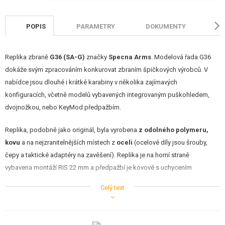
STAVEBNICE, MODELY
POPIS
PARAMETRY
DOKUMENTY
H
REKLAMNÍ PŘEDMĚTY
POŠKOZENÉ, POUŽITÉ ZBOŽÍ
Replika zbraně
G36 (SA-G)
značky
Specna Arms
. Modelová řada G36
dokáže svým zpracováním konkurovat zbraním špičkových výrobců. V
NOVINKY
nabídce jsou dlouhé i krátké karabiny v několika zajímavých
konfiguracích, včetně modelů vybavených integrovaným puškohledem,
SLEVY, AKCE
dvojnožkou, nebo KeyMod předpažbím.
KONTAKT
Replika, podobně jako originál, byla vyrobena
z odolného polymeru,
kovu
a na nejzranitelnějších místech z
oceli
(ocelové díly jsou šrouby,
čepy a taktické adaptéry na zavěšení). Replika je na horní straně
vybavena montáží RIS 22 mm a předpažbí je kovové s uchycením
systémem KeyMod.
Celý text
Zbraň je vybavena
individuálním výrobním číslem
, značkami výrobce a
symboly režimů. Horní část repliky je vybavena klasickou transportní