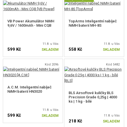
VB Power Akumulátor NiMH
TopArms Inteligentní nabíječ
9,6V / 1600mAh - Mini CQB
NiMH baterií MH-8S
11.8. u Vás
11.8. u Vás
599 Kč
558 Kč
SKLADEM
SKLADEM
Kód 2096
Kód 5482
A.C.M. Inteligentní nabíječ
NiMH baterií HN3020
BLS Airsoftové kuličky BLS
Precision Grade 0,25g | 4000
ks | 1 kg - bílé
11.8. u Vás
599 Kč
SKLADEM
11.8. u Vás
218 Kč
SKLADEM