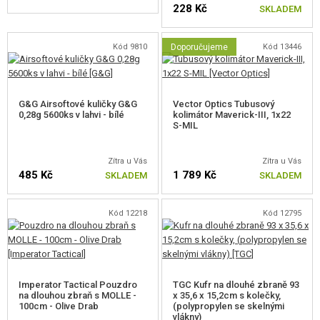
228 Kč
Upozornění na nízký stav nabití baterie.
SKLADEM
Režim odstřelovače.
Připojení k aplikaci přes Bluetooth.
Kód 9810
Doporučujeme
Kód 13446
OBSAH BALENÍ
2 x tlačný zásobník S-MAG na 125 ran
G&G Airsoftové kuličky G&G
Vector Optics Tubusový
Přídavné pružiny M90 a M135
0,28g 5600ks v lahvi - bílé
kolimátor Maverick-III, 1x22
Přední rukojeť (grip)
S-MIL
Adaptér Mini Tamiya / Dean-T
Rychlonabíječka kuliček
Zítra u Vás
Zítra u Vás
485 Kč
1 789 Kč
SKLADEM
SKLADEM
Kód 12218
Kód 12795
Imperator Tactical Pouzdro
TGC Kufr na dlouhé zbraně 93
na dlouhou zbraň s MOLLE -
x 35,6 x 15,2cm s kolečky,
100cm - Olive Drab
(polypropylen se skelnými
vlákny)