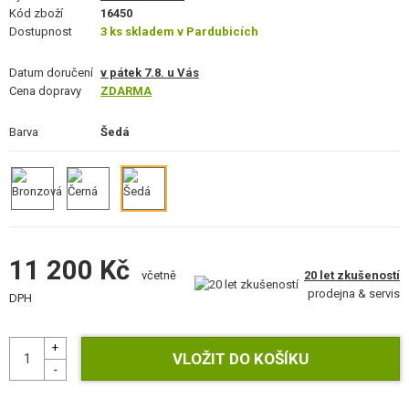
STAVEBNICE, MODELY
Kód zboží
16450
Dostupnost
3 ks skladem v Pardubicích
REKLAMNÍ PŘEDMĚTY
Datum doručení
v pátek 7.8. u Vás
Cena dopravy
ZDARMA
POŠKOZENÉ, POUŽITÉ ZBOŽÍ
Barva
Šedá
NOVINKY
SLEVY, AKCE
KONTAKT
11 200 Kč
20 let zkušeností
včetně
prodejna & servis
DPH