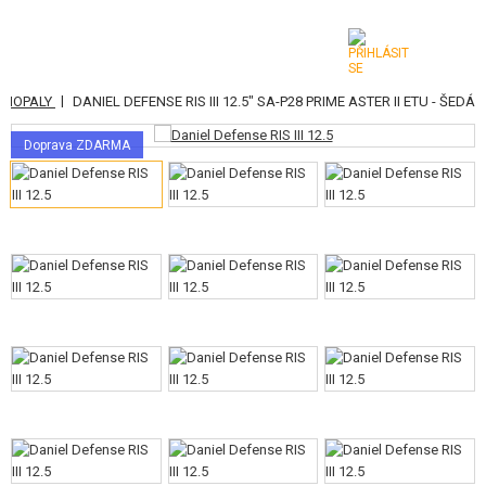
|
AMOPALY
DANIEL DEFENSE RIS III 12.5" SA-P28 PRIME ASTER II ETU - ŠEDÁ
KATEGORIE
Doprava ZDARMA
AIRSOFTOVÉ ZBRANĚ
VZDUCHOVÉ ZBRANĚ, PRAKY
GRANÁTOMETY, GRANÁTY
KULIČKY, PLYN
AKUMULÁTORY, NABÍJEČKY
ZÁSOBNÍKY, PLNIČKY
BRÝLE, MASKY