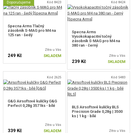
Výkonný střídavý bezkomutátorový motor Specna Arms
Dark
Doporučujeme
Kód 8423
Kód 8424
Matter
™ High Speed 27k.
Z výroby instalovaný modul Gate™
ASTER II Bluetooth
® ETU.
Vylepšený systém rychlovýměny pružiny ESA2™.
Specna Arms Tlačný
Modul
Aster II
je vybaven Bluetooth®, který umožňuje přístup k nastavení
zásobník S-MAG pro M4 na
Specna Arms
125 ran - šedý
zbraně a její
telemetrii pomocí aplikace
. Vyznačuje se moderními
Vysokokapacitní točný
zásobník S-MAG pro M4 na
technologickými řešeními, která umožňují přizpůsobení potřebám
380 ran - černý
Zítra u Vás
uživatele, a zároveň podporuje jak klasické komutátorové, tak střídavé
249 Kč
SKLADEM
Zítra u Vás
bezkomutátorové motory. Aster II má zabudovanou pojistku zajišťující
239 Kč
SKLADEM
ochranu baterie, mechaboxu a motoru
. Byl vyroben podle vojenského
standardu
MIL-V-173C
, který ho chrání před nepříznivými povětrnostními
Kód 2625
Kód 5483
podmínkami.
VLASTNOSTI ASTER II Bluetooth®
G&G Airsoftové kuličky G&G
Perfect 0,28g 3571ks - bílé
Binární spoušť.
BLS Airsoftové kuličky BLS
Precision Grade 0,28g | 3500
Ochrana motoru a baterie.
ks | 1 kg - bílé
Podpora střídavých motorů.
Možnost nastavení pre-cockingu.
Zítra u Vás
339 Kč
Aktivní brzdění.
SKLADEM
Zítra u Vás