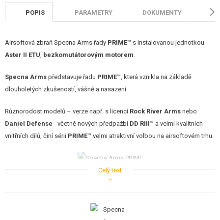
POPIS
PARAMETRY
DOKUMENTY
H
Airsoftová zbraň Specna Arms řady
PRIME
™ s instalovanou jednotkou
Aster II ETU
,
bezkomutátorovým motorem
.
Specna Arms
představuje řadu
PRIME
™, která vznikla na základě
dlouholetých zkušeností, vášně a nasazení.
Různorodost modelů – verze např. s licencí
Rock River Arms
nebo
Daniel Defense
- včetně nových předpažbí
DD RIII
™ a velmi kvalitních
vnitřních dílů, činí sérii
PRIME
™ velmi atraktivní volbou na airsoftovém trhu.
Celý text
Zvláštní pozornost si zaslouží motory Specna Arms
Dark Matter
™.
PRIME™ je první řada zbraní na trhu, která má v základu
bezkomutátorový
motor
. Navíc se tato řada vyznačuje novým mechaboxem Specna Arms
Ather
™ a nejnovější rotační
TDC Hop-Up komorou
Specna Arms