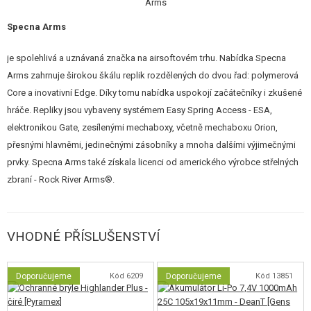
Magnus
™.
Specna Arms
To vše a mnoho dalšího činí ze zbraní PRIME™ zajímavou volbu pro
je spolehlivá a uznávaná značka na airsoftovém trhu. Nabídka Specna
všechny hráče, kteří hledají zbraň, která bude hned po vybalení z krabice
Arms zahrnuje širokou škálu replik rozdělených do dvou řad: polymerová
mít velmi vysoký výkon a kvalitu.
Core a inovativní Edge. Díky tomu nabídka uspokojí začátečníky i zkušené
VLASTNOSTI
hráče. Repliky jsou vybaveny systémem Easy Spring Access - ESA,
elektronikou Gate, zesílenými mechaboxy, včetně mechaboxu Orion,
Povrchová úprava těla
Nano Coating
zabraňující poškrábání.
přesnými hlavněmi, jedinečnými zásobníky a mnoha dalšími výjimečnými
Individuální sériové číslo umístěné na těle, potvrzené hologramem.
prvky. Specna Arms také získala licenci od amerického výrobce střelných
Vnější hlaveň s
14 mm
levotočivým závitem.
zbraní - Rock River Arms®.
Sklopná mířidla.
Ocelová přesná vnitřní hlaveň o průměru
6,02 mm
, která zajišťuje
vysokou přesnost a soustřel.
Rotační
TDC
(Top Down Center)
Hop-Up komora Magnus
™, která
VHODNÉ PŘÍSLUŠENSTVÍ
umožňuje velmi přesné a stabilní nastavení (chráněná evropským
patentem číslo 015052069-0001).
Hop-up gumička
Helium™ Flat Hop
zlepší stabilitu kuliček.
Doporučujeme
Kód 6209
Doporučujeme
Kód 13851
(Vylepšený) zesílený systém rychlé výměny pružiny
ESA2
™, který
umožňuje rychle a snadno přizpůsobit výkon zbraně požadavkům na
herním poli bez nutnosti použití nářadí (chráněno evropským