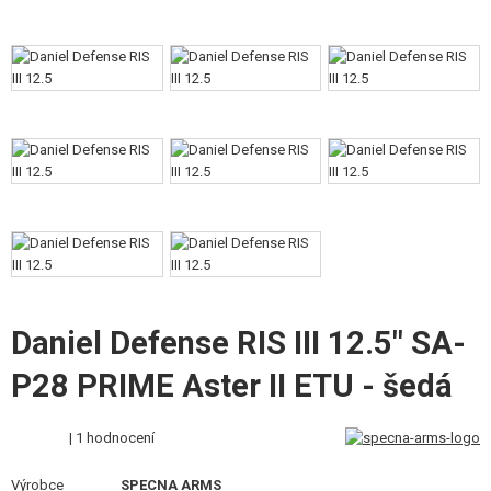
VÝSTROJ, UNIFORMY, POUZDRA
MASKOVÁNÍ, BARVY, PÁSKY
VYSÍLAČKY, HEADSETY, KAMERY
DOPLŇKY KE ZBRANÍM, POPRUHY
NÁHRADNÍ DÍLY, UPGRADE
SERVIS A ÚDRŽBA ZBRANÍ
SEBEOBRANA, VÝCVIK, NOŽE
Daniel Defense RIS III 12.5" SA-
TERČE, STŘELNICE
P28 PRIME Aster II ETU - šedá
OUTDOOR A BUSHCRAFT
| 1 hodnocení
JÍDLO
Výrobce
SPECNA ARMS