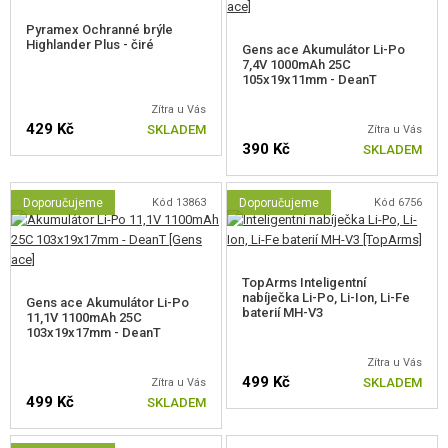
patentem číslo: 007422159-0001).
Pyramex Ochranné brýle
Přidaná pružina M90, která je ideální pro CQB.
Highlander Plus - čiré
Gens ace Akumulátor Li-Po
Aether
™ mechabox – zesílené konstrukce (chráněn evropským
7,4V 1000mAh 25C
patentem číslo: 015044865-0001), je vybaven:
105x19x11mm - DeanT
Okénkem pro uvolnění západky zpětného chodu - Anti-Reversal.
Zítra u Vás
Okénky pro kontrolu přednatažení (pre-cockingu) a AoE.
429 Kč
SKLADEM
Zítra u Vás
Zesílení nejvíce namáhaných míst.
390 Kč
SKLADEM
Okénkem pro inspekci ozubeného kola motoru.
Funkcí nastavení spouště.
Otvory pro šrouby umožňující nastavení polohy rámu.
Doporučujeme
Kód 13863
Doporučujeme
Kód 6756
Připraveno na pružiny M140.
INSTALOVANÉ DÍLY
TopArms Inteligentní
Zesílený polymerový píst s plným ocelovým hřebenem.
nabíječka Li-Po, Li-Ion, Li-Fe
Gens ace Akumulátor Li-Po
Hliníková hlava válce a trysky.
baterií MH-V3
11,1V 1100mAh 25C
Ocelový válec.
103x19x17mm - DeanT
Kovový vodící trn pružiny s ložiskem.
Zítra u Vás
Kompletní sada
ocelových CNC
ozubených kol s převodem
16:1
.
499 Kč
SKLADEM
Zítra u Vás
8 mm kuličková ložiska
J-Cage
(ozubené kolo motoru a pístu) a 8
499 Kč
SKLADEM
mm kluzná ložiska (středové ozubené kolo).
Spoušť
SolarTrigger
™ od GATE.