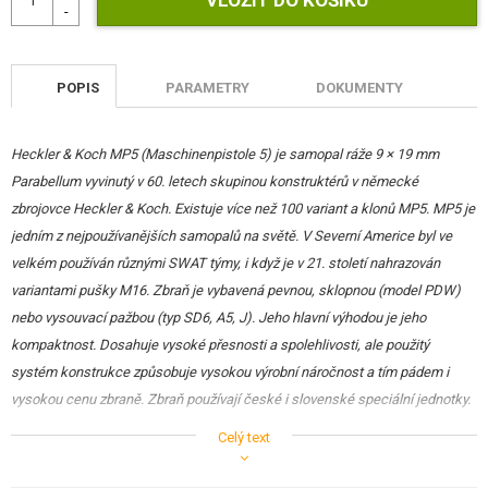
POPIS
PARAMETRY
DOKUMENTY
Heckler & Koch MP5 (Maschinenpistole 5) je samopal ráže 9 × 19 mm
Parabellum vyvinutý v 60. letech skupinou konstruktérů v německé
zbrojovce Heckler & Koch. Existuje více než 100 variant a klonů MP5. MP5 je
jedním z nejpoužívanějších samopalů na světě. V Severní Americe byl ve
velkém používán různými SWAT týmy, i když je v 21. století nahrazován
variantami pušky M16. Zbraň je vybavená pevnou, sklopnou (model PDW)
nebo vysouvací pažbou (typ SD6, A5, J). Jeho hlavní výhodou je jeho
kompaktnost. Dosahuje vysoké přesnosti a spolehlivosti, ale použitý
systém konstrukce způsobuje vysokou výrobní náročnost a tím pádem i
vysokou cenu zbraně. Zbraň používají české i slovenské speciální jednotky.
Airsoftová zbraň PDW je jeden z posledních modelů čínského výrobce
Celý text
CYMA. Má kvalitně zpracované kovové tělo, dobře slícované s kvalitní
povrchovou úpravou. Pažbička je vyrobena z nylonu stejně jako skutečná