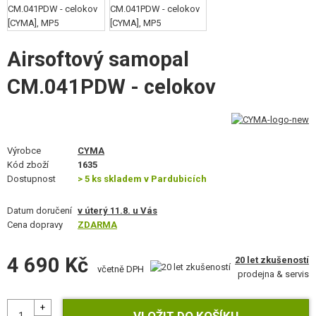
STAVEBNICE, MODELY
REKLAMNÍ PŘEDMĚTY
Airsoftový samopal
POŠKOZENÉ, POUŽITÉ ZBOŽÍ
CM.041PDW - celokov
NOVINKY
SLEVY, AKCE
Výrobce
CYMA
Kód zboží
1635
Dostupnost
> 5 ks skladem v Pardubicích
KONTAKT
Datum doručení
v úterý 11.8. u Vás
Cena dopravy
ZDARMA
4 690 Kč
20 let zkušeností
včetně DPH
prodejna & servis