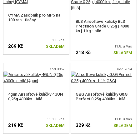
CYMA Zásobník pro MP5 na
100 ran - tlačný
BLS Airsoftové kuličky BLS
Precision Grade 0,25g | 4000
ks | 1 kg - bílé
11.8. u Vás
269 Kč
SKLADEM
11.8. u Vás
218 Kč
SKLADEM
Kód 3967
Kód 2624
4gun Airsoftové kuličky 4GUN
G&G Airsoftové kuličky G&G
0,25g 4000ks - bílé
Perfect 0,25g 4000ks - bílé
11.8. u Vás
11.8. u Vás
219 Kč
329 Kč
SKLADEM
SKLADEM