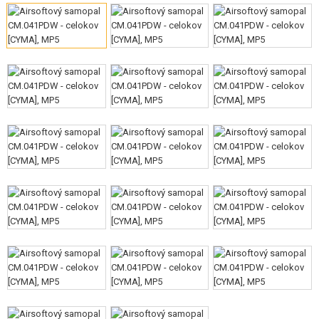
VÝSTROJ, UNIFORMY, POUZDRA
MASKOVÁNÍ, BARVY, PÁSKY
VYSÍLAČKY, HEADSETY, KAMERY
DOPLŇKY KE ZBRANÍM, POPRUHY
NÁHRADNÍ DÍLY, UPGRADE
SERVIS A ÚDRŽBA ZBRANÍ
SEBEOBRANA, VÝCVIK, NOŽE
TERČE, STŘELNICE
OUTDOOR A BUSHCRAFT
JÍDLO