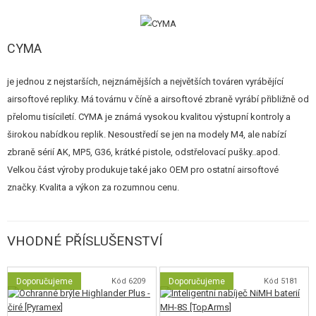
předloha samopalu PDW. Výrobce použil i kvalitní vnitřní díly, jako jsou
kovová 7mm ložiska, kovový trn pružiny s ložiskem..apod. Součástí balení
CYMA
je kovový krátký zásobník na 70 ran.
UPOZORNĚNÍ
je jednou z nejstarších, nejznámějších a největších továren vyrábějící
airsoftové repliky. Má továrnu v číně a airsoftové zbraně vyrábí přibližně od
Natahovací páku po natažení vracejte zpět do výchozí pozice pozvolna.
přelomu tisíciletí. CYMA je známá vysokou kvalitou výstupní kontroly a
Při puštění natažené páky hrozí její poškození / uražení. Páka je tlačena
širokou nabídkou replik. Nesoustředí se jen na modely M4, ale nabízí
pružinou zpět do výchozí polohy a prudce doražena. Materiál páky ale
zbraně sérií AK, MP5, G36, krátké pistole, odstřelovací pušky..apod.
tento náraz nevydrží.
Velkou část výroby produkuje také jako OEM pro ostatní airsoftové
značky. Kvalita a výkon za rozumnou cenu.
VHODNÉ PŘÍSLUŠENSTVÍ
Doporučujeme
Kód 6209
Doporučujeme
Kód 5181