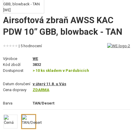
VÝSTROJ, UNIFORMY, POUZDRA
MASKOVÁNÍ, BARVY, PÁSKY
Airsoftová zbraň AWSS KAC
PDW 10” GBB, blowback - TAN
VYSÍLAČKY, HEADSETY, KAMERY
DOPLŇKY KE ZBRANÍM, POPRUHY
| 5 hodnocení
NÁHRADNÍ DÍLY, UPGRADE
Výrobce
WE
Kód zboží
3832
SERVIS A ÚDRŽBA ZBRANÍ
Dostupnost
> 10 ks skladem v Pardubicích
SEBEOBRANA, VÝCVIK, NOŽE
Datum doručení
v úterý 11.8. u Vás
Cena dopravy
ZDARMA
TERČE, STŘELNICE
Barva
TAN/Desert
OUTDOOR A BUSHCRAFT
JÍDLO