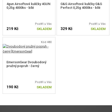
4gun Airsoftové kuličky 4GUN
G&G Airsoftové kuličky G&G
0,25g 4000ks - bílé
Perfect 0,25g 4000ks - bílé
Pozítří u Vás
Pozítří u Vás
219 Kč
329 Kč
SKLADEM
SKLADEM
Kód 480
EmersonGear Dvoubodový
pružný popruh - černý
Pozítří u Vás
190 Kč
SKLADEM