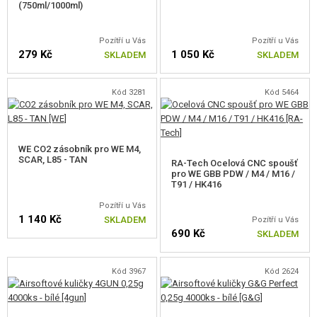
(750ml/1000ml)
Pozítří u Vás
Pozítří u Vás
279 Kč
1 050 Kč
SKLADEM
SKLADEM
Kód 3281
Kód 5464
WE CO2 zásobník pro WE M4,
SCAR, L85 - TAN
RA-Tech Ocelová CNC spoušť
pro WE GBB PDW / M4 / M16 /
T91 / HK416
Pozítří u Vás
1 140 Kč
SKLADEM
Pozítří u Vás
690 Kč
SKLADEM
Kód 3967
Kód 2624