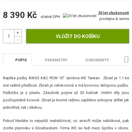
STAVEBNICE, MODELY
8 390 Kč
20 let zkušeností
včetně DPH
REKLAMNÍ PŘEDMĚTY
prodejna & servis
POŠKOZENÉ, POUŽITÉ ZBOŽÍ
NOVINKY
SLEVY, AKCE
POPIS
PARAMETRY
DOKUMENTY
H
KONTAKT
Replika pušky AWSS KAC PDW 10" výrobce WE Taiwan. Zbraň je 1:1 ke
své reálné předloze. Zbraň je celokovová a má kovovou sklopnou pažbu.
Pažbička je z plastu. Zásobník pojme až 30 kuliček. Vnitřní díly jsou
pochopitelně kovové. Zbraň je kromě režimu zajištěno schopna střílet jak
jednotlivě, tak i dávkou.
Pokud hledáte tu nejvyšší realističnost, co airsoft může nabídnout, pak
zvolte plynovku s blowbackem. Firma WE se řadí mezi špičku v oboru.