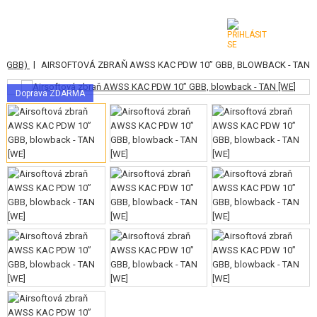
|
Ě (GBB)
AIRSOFTOVÁ ZBRAŇ AWSS KAC PDW 10” GBB, BLOWBACK - TAN
KATEGORIE
Doprava ZDARMA
AIRSOFTOVÉ ZBRANĚ
VZDUCHOVÉ ZBRANĚ, PRAKY
GRANÁTOMETY, GRANÁTY
KULIČKY, PLYN
AKUMULÁTORY, NABÍJEČKY
ZÁSOBNÍKY, PLNIČKY
BRÝLE, MASKY