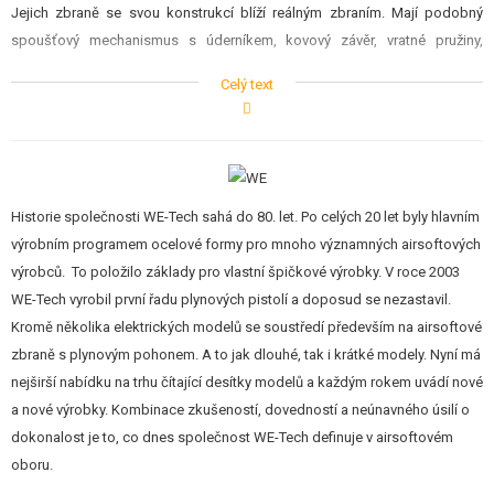
Jejich zbraně se svou konstrukcí blíží reálným zbraním. Mají podobný
spoušťový mechanismus s úderníkem, kovový závěr, vratné pružiny,
funkční záchyt závěru, zásobník přibližně reálné kapacity. Mají reálnou
Celý text
rozborku, reálný princip natahování závěru před první ranou, čistí se a
mažou. A HLAVNĚ při střelbě reálně pohybují závěrem. Při každém výstřelu
závěr "kopne" dozadu a zvlášť v režimu dávka je to pro střelce zážitek.
Plynové zbraně pochopitelně nepřináší jen samé superlativy. Negativem je
Historie společnosti WE-Tech sahá do 80. let. Po celých 20 let byly hlavním
obtížnější seřizování HopUp systému jenž ovlivňuje expandující plyn, vyšší
výrobním programem ocelové formy pro mnoho významných airsoftových
míra opotřebení vnitřních dílů, nebo citlivost na nízké teploty (pracovní
výrobců. To položilo základy pro vlastní špičkové výrobky. V roce 2003
rozmezí 15-25°C). Plynové zbraně nejsou pro rozmazlené majitele
WE-Tech vyrobil první řadu plynových pistolí a doposud se nezastavil.
elektrických zbraní, ale pro specifickou skupinu hráčů, kteří touží
Kromě několika elektrických modelů se soustředí především na airsoftové
posunout realističnost airsoftu na vyšší úroveň.
zbraně s plynovým pohonem. A to jak dlouhé, tak i krátké modely. Nyní má
nejširší nabídku na trhu čítající desítky modelů a každým rokem uvádí nové
Zbraň je schopna pracovat jak s plynovými zásobníky (v balení), tak
a nové výrobky. Kombinace zkušeností, dovedností a neúnavného úsilí o
můžete přikoupit i zásobník na CO2 bombičky. Zde uvádíme srovnání
dokonalost je to, co dnes společnost WE-Tech definuje v airsoftovém
jednotlivých typů:
oboru.
Plynový zásobník plněný green gasem:
rychlé plnění zásobníků z