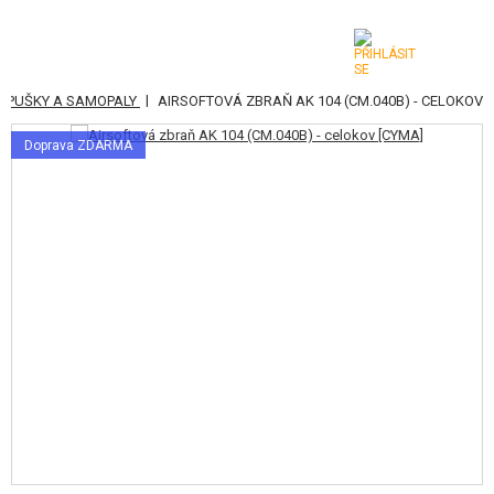
|
T PUŠKY A SAMOPALY
AIRSOFTOVÁ ZBRAŇ AK 104 (CM.040B) - CELOKOV
KATEGORIE
Doprava ZDARMA
AIRSOFTOVÉ ZBRANĚ
VZDUCHOVÉ ZBRANĚ, PRAKY
GRANÁTOMETY, GRANÁTY
KULIČKY, PLYN
AKUMULÁTORY, NABÍJEČKY
ZÁSOBNÍKY, PLNIČKY
BRÝLE, MASKY