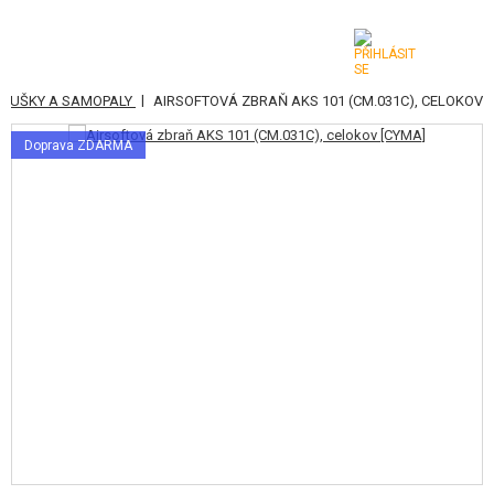
|
 PUŠKY A SAMOPALY
AIRSOFTOVÁ ZBRAŇ AKS 101 (CM.031C), CELOKOV
KATEGORIE
Doprava ZDARMA
AIRSOFTOVÉ ZBRANĚ
VZDUCHOVÉ ZBRANĚ, PRAKY
GRANÁTOMETY, GRANÁTY
KULIČKY, PLYN
AKUMULÁTORY, NABÍJEČKY
ZÁSOBNÍKY, PLNIČKY
BRÝLE, MASKY