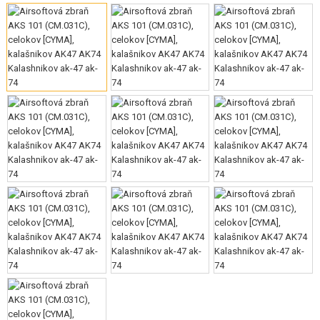
VÝSTROJ, UNIFORMY, POUZDRA
MASKOVÁNÍ, BARVY, PÁSKY
VYSÍLAČKY, HEADSETY, KAMERY
DOPLŇKY KE ZBRANÍM, POPRUHY
NÁHRADNÍ DÍLY, UPGRADE
SERVIS A ÚDRŽBA ZBRANÍ
SEBEOBRANA, VÝCVIK, NOŽE
TERČE, STŘELNICE
OUTDOOR A BUSHCRAFT
JÍDLO