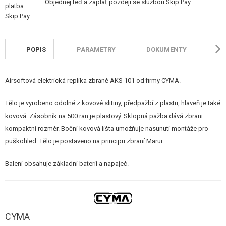
Objednej teď a zaplať později
se službou Skip Pay.
POPIS
PARAMETRY
DOKUMENTY
H
Airsoftová elektrická replika zbraně AKS 101 od firmy CYMA.
Tělo je vyrobeno odolné z kovové slitiny, předpažbí z plastu, hlaveň je také
kovová. Zásobník na 500 ran je plastový. Sklopná pažba dává zbrani
kompaktní rozměr. Boční kovová lišta umožňuje nasunutí montáže pro
puškohled. Tělo je postaveno na principu zbraní Marui.
Balení obsahuje základní baterii a napaječ.
CYMA