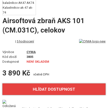
STAVEBNICE, MODELY
REKLAMNÍ PŘEDMĚTY
Airsoftová zbraň AKS 101
POŠKOZENÉ, POUŽITÉ ZBOŽÍ
(CM.031C), celokov
NOVINKY
|
5 hodnocení
SLEVY, AKCE
Výrobce
CYMA
Kód zboží
3805
KONTAKT
Dostupnost
NENÍ SKLADEM
3 890 Kč
včetně DPH
HLÍDAT DOSTUPNOST