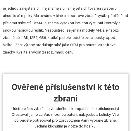
je jednou z nejstarších, nejznámějších a největších továren vyrábějící
airsoftové repliky. Má továrnu v číně a airsoftové zbraně vyrábí přibližně od
přelomu tisíciletí. CYMA je známá vysokou kvalitou výstupní kontroly a
širokou nabídkou replik. Nesoustředí se jen na modely M4, ale nabízí
zbraně sérií AK, MP5, G36, krátké pistole, odstřelovací pušky..apod.
Velkou část výroby produkuje také jako OEM pro ostatní airsoftové
značky. Kvalita a výkon za rozumnou cenu.
Ověřené příslušenství k této
zbrani
Ušetřete čas vybíráním vhodného a kompatibilního příslušenství.
Otestovali jsme za Vás vhodnou baterii, nabíječku a kuličky. Vše,
co budete potřebovat pro zprovoznění Vámi vybrané zbraně.
Jedním kliknutím je vložte do košíku.