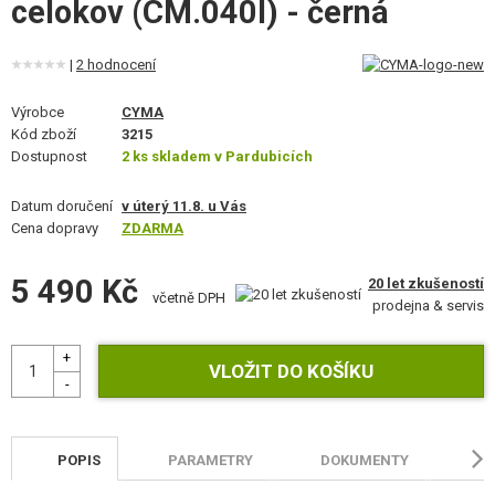
celokov (CM.040I) - černá
VÝSTROJ, UNIFORMY, POUZDRA
MASKOVÁNÍ, BARVY, PÁSKY
|
2 hodnocení
VYSÍLAČKY, HEADSETY, KAMERY
Výrobce
CYMA
Kód zboží
3215
Dostupnost
2 ks skladem v Pardubicích
DOPLŇKY KE ZBRANÍM, POPRUHY
Datum doručení
v úterý 11.8. u Vás
NÁHRADNÍ DÍLY, UPGRADE
Cena dopravy
ZDARMA
SERVIS A ÚDRŽBA ZBRANÍ
5 490 Kč
20 let zkušeností
včetně DPH
prodejna & servis
SEBEOBRANA, VÝCVIK, NOŽE
TERČE, STŘELNICE
OUTDOOR A BUSHCRAFT
JÍDLO
POPIS
PARAMETRY
DOKUMENTY
H