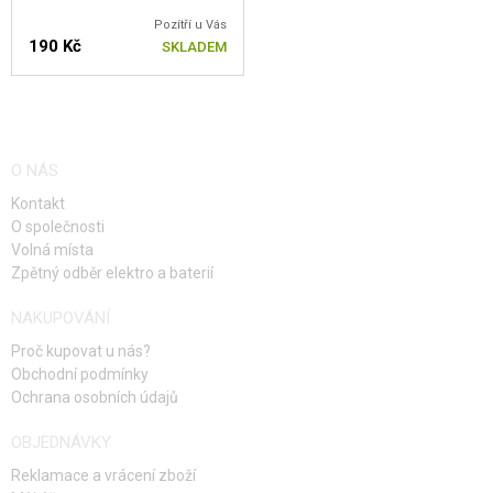
Pozítří u Vás
190 Kč
SKLADEM
O NÁS
Kontakt
O společnosti
Volná místa
Zpětný odběr elektro a baterií
NAKUPOVÁNÍ
Proč kupovat u nás?
Obchodní podmínky
Ochrana osobních údajů
OBJEDNÁVKY
Reklamace a vrácení zboží