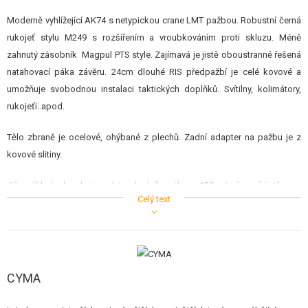
STAVEBNICE, MODELY
Moderně vyhlížející AK74 s netypickou crane LMT pažbou. Robustní černá
rukojeť stylu M249 s rozšířením a vroubkováním proti skluzu. Méně
REKLAMNÍ PŘEDMĚTY
zahnutý zásobník Magpul PTS style. Zajímavá je jistě oboustranně řešená
POŠKOZENÉ, POUŽITÉ ZBOŽÍ
natahovací páka závěru. 24cm dlouhé RIS předpažbí je celé kovové a
umožňuje svobodnou instalaci taktických doplňků. Svítilny, kolimátory,
NOVINKY
rukojeťi..apod.
Tělo zbraně je ocelové, ohýbané z plechů. Zadní adapter na pažbu je z
SLEVY, AKCE
kovové slitiny.
KONTAKT
Již v základu dosahuje nadstandardního výkonu 130 m/s, čemuž jistě
Celý text
napomáhá kvalitní zpracování a kovová HopUp komora.
CYMA