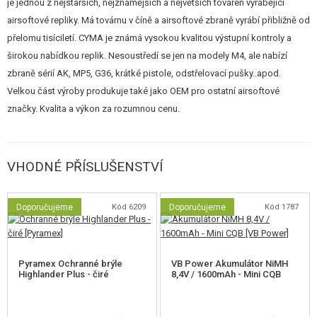
je jednou z nejstarších, nejznámějších a největších továren vyrábějící
airsoftové repliky. Má továrnu v číně a airsoftové zbraně vyrábí přibližně od
přelomu tisíciletí. CYMA je známá vysokou kvalitou výstupní kontroly a
širokou nabídkou replik. Nesoustředí se jen na modely M4, ale nabízí
zbraně sérií AK, MP5, G36, krátké pistole, odstřelovací pušky..apod.
Velkou část výroby produkuje také jako OEM pro ostatní airsoftové
značky. Kvalita a výkon za rozumnou cenu.
VHODNÉ PŘÍSLUŠENSTVÍ
Doporučujeme
Kód 6209
Doporučujeme
Kód 1787
Pyramex Ochranné brýle
VB Power Akumulátor NiMH
Highlander Plus - čiré
8,4V / 1600mAh - Mini CQB