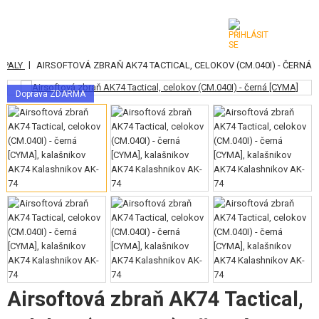
|
OPALY
AIRSOFTOVÁ ZBRAŇ AK74 TACTICAL, CELOKOV (CM.040I) - ČERNÁ
KATEGORIE
Doprava ZDARMA
AIRSOFTOVÉ ZBRANĚ
VZDUCHOVÉ ZBRANĚ, PRAKY
GRANÁTOMETY, GRANÁTY
KULIČKY, PLYN
AKUMULÁTORY, NABÍJEČKY
ZÁSOBNÍKY, PLNIČKY
Airsoftová zbraň AK74 Tactical,
BRÝLE, MASKY