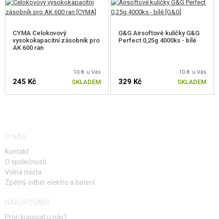
CYMA Celokovový
G&G Airsoftové kuličky G&G
vysokokapacitní zásobník pro
Perfect 0,25g 4000ks - bílé
AK 600 ran
10.8. u Vás
10.8. u Vás
245 Kč
329 Kč
SKLADEM
SKLADEM
O NÁS
Kontakt
O společnosti
Volná místa
Zpětný odběr elektro a baterií
NAKUPOVÁNÍ
Proč kupovat u nás?