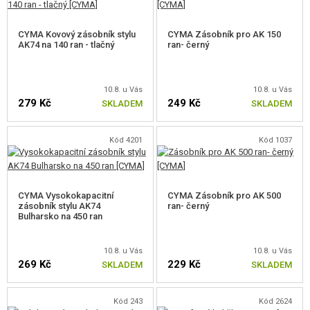
CYMA Kovový zásobník stylu
CYMA Zásobník pro AK 150
AK74 na 140 ran - tlačný
ran- černý
10.8. u Vás
10.8. u Vás
279 Kč
249 Kč
SKLADEM
SKLADEM
Kód 4201
Kód 1037
CYMA Vysokokapacitní
CYMA Zásobník pro AK 500
zásobník stylu AK74
ran- černý
Bulharsko na 450 ran
10.8. u Vás
10.8. u Vás
269 Kč
229 Kč
SKLADEM
SKLADEM
Kód 243
Kód 2624