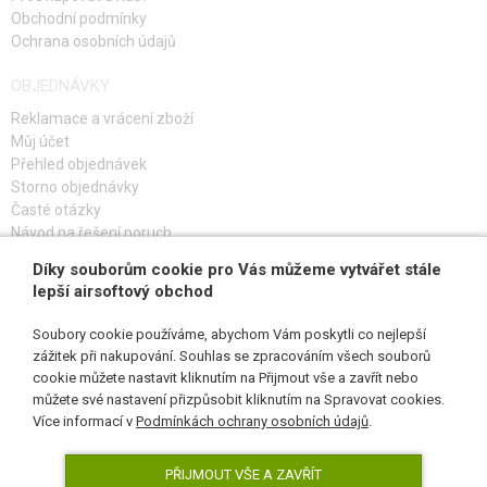
Obchodní podmínky
Ochrana osobních údajů
OBJEDNÁVKY
Reklamace a vrácení zboží
Můj účet
Přehled objednávek
Storno objednávky
Časté otázky
Návod na řešení poruch
Díky souborům cookie pro Vás můžeme vytvářet stále
PŘIHLAŠ SE K ODBĚRU
lepší airsoftový obchod
Soubory cookie používáme, abychom Vám poskytli co nejlepší
zážitek při nakupování. Souhlas se zpracováním všech souborů
cookie můžete nastavit kliknutím na Přijmout vše a zavřít nebo
SLEDUJ NÁS
můžete své nastavení přizpůsobit kliknutím na Spravovat cookies.
Více informací v
Podmínkách ochrany osobních údajů
.
PŘIJMOUT VŠE A ZAVŘÍT