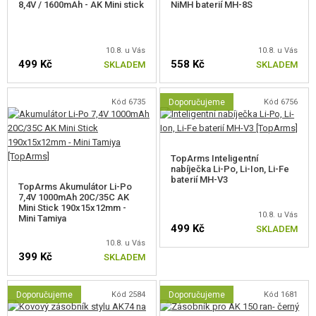
8,4V / 1600mAh - AK Mini stick
NiMH baterií MH-8S
10.8. u Vás
10.8. u Vás
499 Kč
558 Kč
SKLADEM
SKLADEM
Kód 6735
Doporučujeme
Kód 6756
TopArms Inteligentní
nabíječka Li-Po, Li-Ion, Li-Fe
baterií MH-V3
TopArms Akumulátor Li-Po
7,4V 1000mAh 20C/35C AK
Mini Stick 190x15x12mm -
10.8. u Vás
Mini Tamiya
499 Kč
SKLADEM
10.8. u Vás
399 Kč
SKLADEM
Doporučujeme
Kód 2584
Doporučujeme
Kód 1681