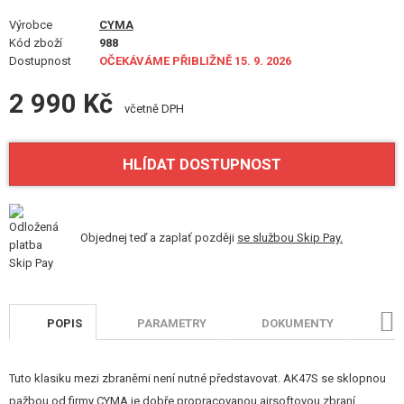
STAVEBNICE, MODELY
Výrobce
CYMA
Kód zboží
988
REKLAMNÍ PŘEDMĚTY
Dostupnost
OČEKÁVÁME PŘIBLIŽNĚ 15. 9. 2026
POŠKOZENÉ, POUŽITÉ ZBOŽÍ
2 990 Kč
včetně DPH
NOVINKY
HLÍDAT DOSTUPNOST
SLEVY, AKCE
KONTAKT
Objednej teď a zaplať později
se službou Skip Pay.
POPIS
PARAMETRY
DOKUMENTY
H
Tuto klasiku mezi zbraněmi není nutné představovat. AK47S se sklopnou
pažbou od firmy CYMA je dobře propracovanou airsoftovou zbraní