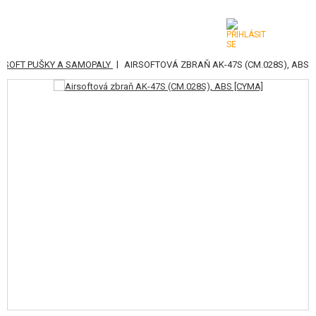
|
RSOFT PUŠKY A SAMOPALY
AIRSOFTOVÁ ZBRAŇ AK-47S (CM.028S), ABS
KATEGORIE
AIRSOFTOVÉ ZBRANĚ
VZDUCHOVÉ ZBRANĚ, PRAKY
GRANÁTOMETY, GRANÁTY
KULIČKY, PLYN
AKUMULÁTORY, NABÍJEČKY
ZÁSOBNÍKY, PLNIČKY
BRÝLE, MASKY