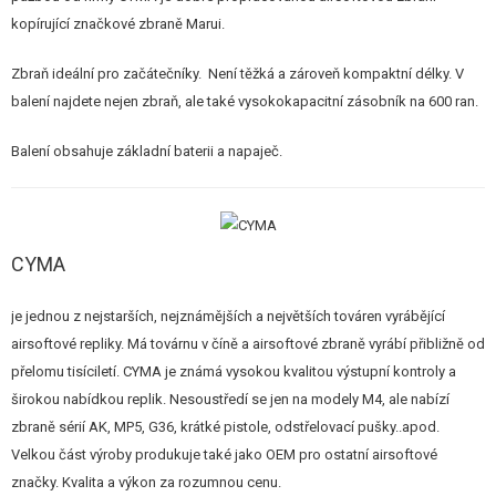
kopírující značkové zbraně Marui.
Zbraň ideální pro začátečníky. Není těžká a zároveň kompaktní délky. V
balení najdete nejen zbraň, ale také vysokokapacitní zásobník na 600 ran.
Balení obsahuje základní baterii a napaječ.
CYMA
je jednou z nejstarších, nejznámějších a největších továren vyrábějící
airsoftové repliky. Má továrnu v číně a airsoftové zbraně vyrábí přibližně od
přelomu tisíciletí. CYMA je známá vysokou kvalitou výstupní kontroly a
širokou nabídkou replik. Nesoustředí se jen na modely M4, ale nabízí
zbraně sérií AK, MP5, G36, krátké pistole, odstřelovací pušky..apod.
Velkou část výroby produkuje také jako OEM pro ostatní airsoftové
značky. Kvalita a výkon za rozumnou cenu.