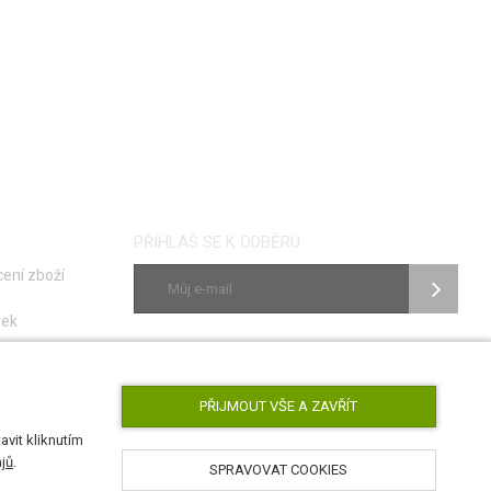
PŘIHLAŠ SE K ODBĚRU
ení zboží
vek
ky
SLEDUJ NÁS
poruch
PŘIJMOUT VŠE A ZAVŘÍT
vit kliknutím
jů
.
SPRAVOVAT COOKIES
AirsoftPro.cz © 2026