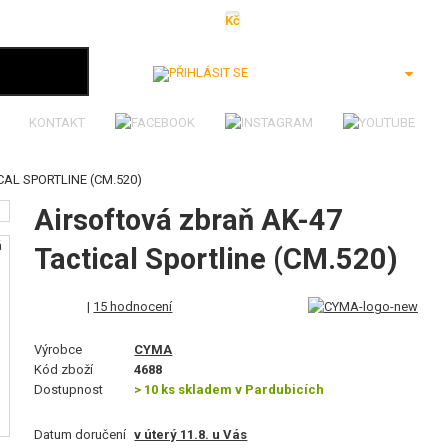
Kč
€
$
Ft
lei
Přihlásit se
KONTAKT
AL SPORTLINE (CM.520)
Airsoftová zbraň AK-47
Tactical Sportline (CM.520)
|
15 hodnocení
Výrobce
CYMA
Kód zboží
4688
Dostupnost
> 10 ks skladem v Pardubicích
Datum doručení
v úterý 11.8. u Vás