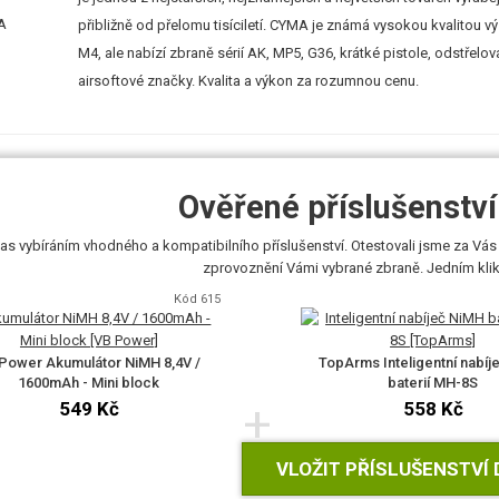
přibližně od přelomu tisíciletí. CYMA je známá vysokou kvalitou v
M4, ale nabízí zbraně sérií AK, MP5, G36, krátké pistole, odstřel
airsoftové značky. Kvalita a výkon za rozumnou cenu.
Ověřené příslušenství 
as vybíráním vhodného a kompatibilního příslušenství. Otestovali jsme za Vás 
zprovoznění Vámi vybrané zbraně. Jedním klikn
Kód 615
Power Akumulátor NiMH 8,4V /
TopArms Inteligentní nabíj
1600mAh - Mini block
baterií MH-8S
+
549 Kč
558 Kč
VLOŽIT PŘÍSLUŠENSTVÍ 