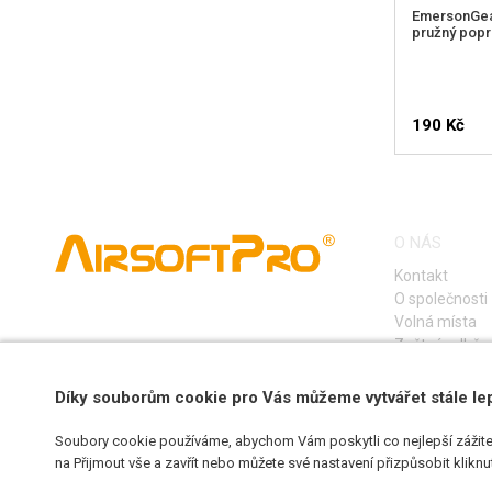
EmersonGea
pružný popr
190 Kč
O NÁS
Kontakt
O společnosti
Volná místa
Zpětný odběr e
Díky souborům cookie pro Vás můžeme vytvářet stále le
Soubory cookie používáme, abychom Vám poskytli co nejlepší zážite
na Přijmout vše a zavřít nebo můžete své nastavení přizpůsobit klikn