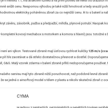
je v měřítku 1:1, má atraktivní vzhled a na první pohled se neliší od dražších m
ně snížit cenu. Nespornou výhodou je také nižší hmotnost a tedy snazší pohyb
nohodnotnou elektricky poháněnou zbraň za co nejnižší cenu. A to s baterií a na
o,kryt závěru, zásobník, pažba a předpažbí, mířidla, plynové potrubí. Naopak ko
edy kompletní kovový mechabox s motorkem a komora s hlavní) jsou totožné s 
 není ani výkon. Testované zbraně mají úsťovou rychlost kuličky
125 m/s (cca
 při hře zaostávat a dá střelci dostatečnou přesnost a dostřel. Doporučujeme 
, G&G. Malý vzorek zdarma v balení zbraně příliš nedoporučujeme používat. Ne
našeho servisu mají tyto zbraně nižší poruchovost, než podobné levné zbraně 
že se jedná o airsoftový model s tělem z plastu a nikoliv skutečná zbraň z ocele
CYMA
je jednou z nejstarších, nejznámějších a největších továren vyráběj