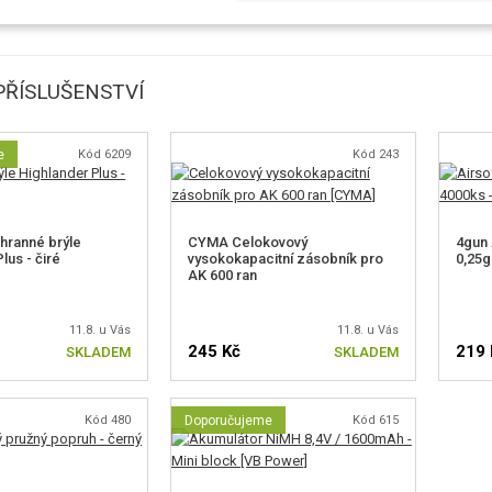
ŘÍSLUŠENSTVÍ
e
Kód 6209
Kód 243
hranné brýle
CYMA Celokovový
4gun 
lus - čiré
vysokokapacitní zásobník pro
0,25g
AK 600 ran
11.8. u Vás
11.8. u Vás
245 Kč
219 
SKLADEM
SKLADEM
Kód 480
Doporučujeme
Kód 615