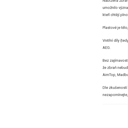
Nabízená zbraň 
umožnilo význam
kteří chtějí pl
Plastové je těl
Vnitřní díly (t
AEG.
Bez zajímavosti
že zbraň nebude
AimTop, Madbull
Dle zkušeností 
nezapomínejte, 