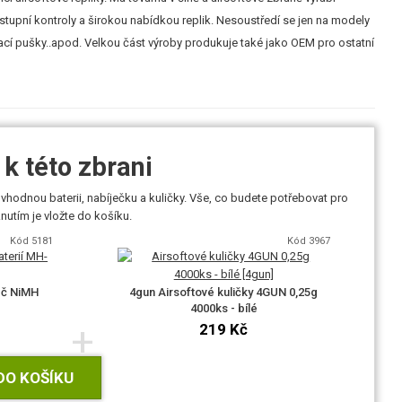
ýstupní kontroly a širokou nabídkou replik. Nesoustředí se jen na modely
ovací pušky..apod. Velkou část výroby produkuje také jako OEM pro ostatní
k této zbrani
vhodnou baterii, nabíječku a kuličky. Vše, co budete potřebovat pro
utím je vložte do košíku.
Kód 5181
Kód 3967
eč NiMH
4gun Airsoftové kuličky 4GUN 0,25g
4000ks - bílé
+
219 Kč
DO KOŠÍKU