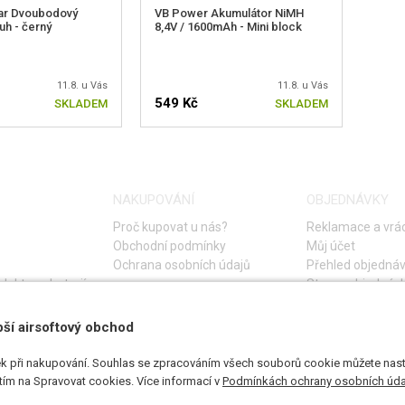
r Dvoubodový
VB Power Akumulátor NiMH
uh - černý
8,4V / 1600mAh - Mini block
11.8. u Vás
11.8. u Vás
549 Kč
SKLADEM
SKLADEM
NAKUPOVÁNÍ
OBJEDNÁVKY
Proč kupovat u nás?
Reklamace a vrác
Obchodní podmínky
Můj účet
Ochrana osobních údajů
Přehled objedná
lektro a baterií
Storno objednáv
Časté otázky
Návod na řešení 
pší airsoftový obchod
k při nakupování. Souhlas se zpracováním všech souborů cookie můžete nasta
utím na Spravovat cookies. Více informací v
Podmínkách ochrany osobních úda