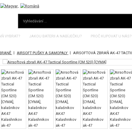
AŇ VYBRAT?
JAKOU BATERII A NABÍJEČKU?
PROČ KUPOVAT U NÁS?
|
|
ZBRANĚ
AIRSOFT PUŠKY A SAMOPALY
AIRSOFTOVÁ ZBRAŇ AK-47 TACTIC