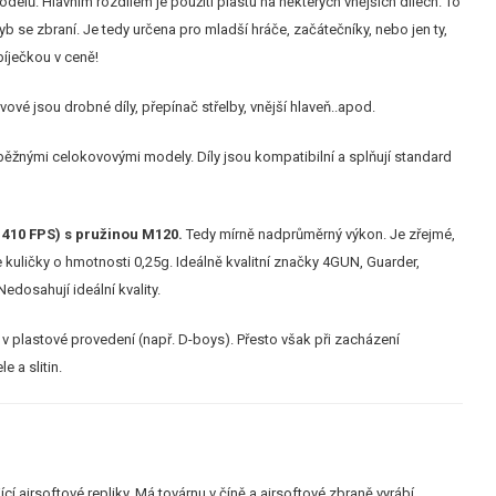
odelů. Hlavním rozdílem je použití plastu na některých vnějších dílech. To
 se zbraní. Je tedy určena pro mladší hráče, začátečníky, nebo jen ty,
bíječkou v ceně!
vové jsou drobné díly, přepínač střelby, vnější hlaveň..apod.
běžnými celokovovými modely. Díly jsou kompatibilní a splňují standard
 410 FPS) s pružinou M120.
Tedy mírně nadprůměrný výkon. Je zřejmé,
kuličky o hmotnosti 0,25g. Ideálně kvalitní značky 4GUN, Guarder,
dosahují ideální kvality.
v plastové provedení (např. D-boys). Přesto však při zacházení
 a slitin.
ící airsoftové repliky. Má továrnu v číně a airsoftové zbraně vyrábí