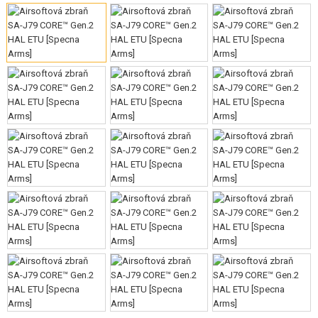
VÝSTROJ, UNIFORMY, POUZDRA
MASKOVÁNÍ, BARVY, PÁSKY
VYSÍLAČKY, HEADSETY, KAMERY
DOPLŇKY KE ZBRANÍM, POPRUHY
NÁHRADNÍ DÍLY, UPGRADE
SERVIS A ÚDRŽBA ZBRANÍ
SEBEOBRANA, VÝCVIK, NOŽE
TERČE, STŘELNICE
OUTDOOR A BUSHCRAFT
JÍDLO