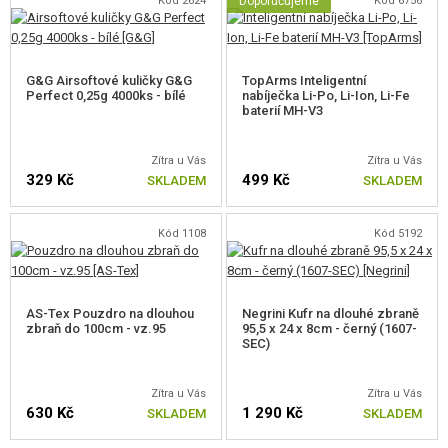
Kód 2624
Doporučujeme
Kód 6756
G&G Airsoftové kuličky G&G
TopArms Inteligentní
Perfect 0,25g 4000ks - bílé
nabíječka Li-Po, Li-Ion, Li-Fe
baterií MH-V3
Zítra u Vás
Zítra u Vás
329 Kč
499 Kč
SKLADEM
SKLADEM
Kód 1108
Kód 5192
AS-Tex Pouzdro na dlouhou
Negrini Kufr na dlouhé zbraně
zbraň do 100cm - vz.95
95,5 x 24 x 8cm - černý (1607-
SEC)
Zítra u Vás
Zítra u Vás
630 Kč
1 290 Kč
SKLADEM
SKLADEM