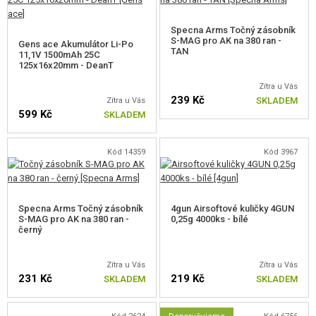
tělo vyrobené z polymeru
Specna Arms Točný zásobník
nízká hmotnost
S-MAG pro AK na 380 ran -
Gens ace Akumulátor Li-Po
velmi dobré zpracováním
TAN
11,1V 1500mAh 25C
boční montážní lišta typu „dovetail“
125x16x20mm - DeanT
dostatek prostoru pro tyčovou baterii pod krytem závěru (LiPo ready)
Zítra u Vás
originálně navržený zásobník S-MAG
239 Kč
SKLADEM
Zítra u Vás
Většina typů zásobníků vyráběných společnostmi Cyma, JG, E&L a Bolt je
599 Kč
SKLADEM
se zbraní kompatibilní, u zásobníků jiných značek může být nutné provést
drobné úpravy.
Kód 14359
Kód 3967
Balení obsahuje
Specna Arms Točný zásobník
4gun Airsoftové kuličky 4GUN
S-MAG pro AK na 380 ran -
0,25g 4000ks - bílé
zbraň
černý
zásobník S-MAG
další pružinu M90
Zítra u Vás
Zítra u Vás
redukce z Dean-T na MiniTamiya
231 Kč
219 Kč
SKLADEM
SKLADEM
instrukce
Balení neobsahuje baterii ani nabíječku.