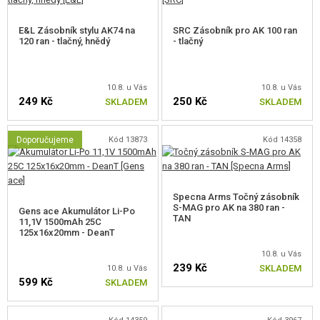
vyrobené převážně z
odolného polymeru
vyztuženého nylonovými
vlákny, díky čemuž jsou velmi
lehké a pohodlné
pro používání.
E&L Zásobník stylu AK74 na
SRC Zásobník pro AK 100 ran
120 ran - tlačný, hnědý
- tlačný
Nejdůležitější části, jako je držák hlavně, imitace závěru, základna hlavně s
mířidly, držák předpažbí, hlaveň a mířidla, jsou vyrobeny ze zinkohliníkové
slitiny. Kryt závěru, pojistka a lučík jsou vyrobeny z
oceli
. Specna Arms J-
10.8. u Vás
10.8. u Vás
Series™ CORE™ se vyznačuje
velmi dobrým zpracováním, nízkou
249 Kč
250 Kč
SKLADEM
SKLADEM
hmotností a ergonomií
.
Doporučujeme
Kód 13873
Kód 14358
Vlastnosti
tělo vyrobené z polymeru
nízká hmotnost
Specna Arms Točný zásobník
velmi dobré zpracováním
S-MAG pro AK na 380 ran -
Gens ace Akumulátor Li-Po
TAN
boční montážní lišta typu „dovetail“
11,1V 1500mAh 25C
125x16x20mm - DeanT
dostatek prostoru pro tyčovou baterii pod krytem závěru (LiPo ready)
originálně navržený zásobník S-MAG
10.8. u Vás
239 Kč
SKLADEM
10.8. u Vás
Většina typů zásobníků vyráběných společnostmi Cyma, JG, E&L a Bolt je
599 Kč
SKLADEM
se zbraní kompatibilní, u zásobníků jiných značek může být nutné provést
drobné úpravy.