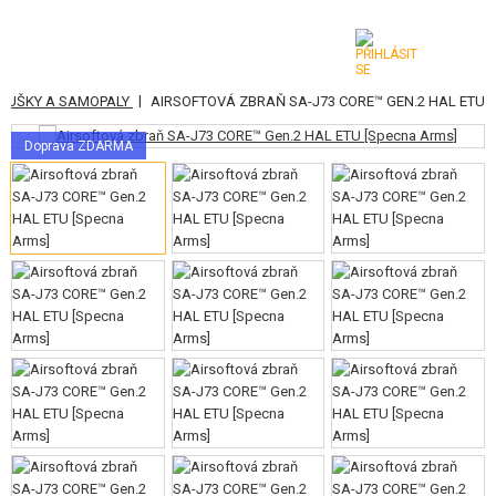
|
 PUŠKY A SAMOPALY
AIRSOFTOVÁ ZBRAŇ SA-J73 CORE™ GEN.2 HAL ETU
KATEGORIE
Doprava ZDARMA
AIRSOFTOVÉ ZBRANĚ
VZDUCHOVÉ ZBRANĚ, PRAKY
GRANÁTOMETY, GRANÁTY
KULIČKY, PLYN
AKUMULÁTORY, NABÍJEČKY
ZÁSOBNÍKY, PLNIČKY
BRÝLE, MASKY