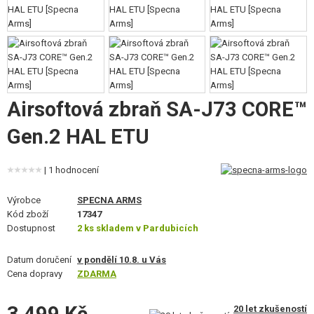
VÝSTROJ, UNIFORMY, POUZDRA
MASKOVÁNÍ, BARVY, PÁSKY
VYSÍLAČKY, HEADSETY, KAMERY
DOPLŇKY KE ZBRANÍM, POPRUHY
Airsoftová zbraň SA-J73 CORE™
Gen.2 HAL ETU
NÁHRADNÍ DÍLY, UPGRADE
SERVIS A ÚDRŽBA ZBRANÍ
| 1 hodnocení
SEBEOBRANA, VÝCVIK, NOŽE
Výrobce
SPECNA ARMS
Kód zboží
17347
Dostupnost
TERČE, STŘELNICE
2 ks skladem v Pardubicích
Datum doručení
OUTDOOR A BUSHCRAFT
v pondělí 10.8. u Vás
Cena dopravy
ZDARMA
JÍDLO
20 let zkušeností