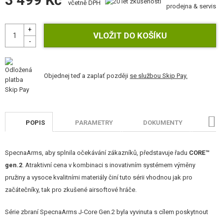
3 499 Kč
včetně DPH
STAVEBNICE, MODELY
prodejna & servis
REKLAMNÍ PŘEDMĚTY
POŠKOZENÉ, POUŽITÉ ZBOŽÍ
NOVINKY
Objednej teď a zaplať později
se službou Skip Pay.
SLEVY, AKCE
POPIS
PARAMETRY
DOKUMENTY
H
KONTAKT
SpecnaArms, aby splnila očekávání zákazníků, představuje řadu
CORE™
gen.2
. Atraktivní cena v kombinaci s inovativním systémem výměny
pružiny a vysoce kvalitními materiály činí tuto sérii vhodnou jak pro
začátečníky, tak pro zkušené airsoftové hráče.
Série zbraní SpecnaArms J-Core Gen.2 byla vyvinuta s cílem poskytnout