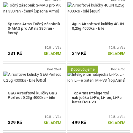
Kód 14359
Kód 3967
Balení obsahuje
Specna Arms Točný zásobník
4gun Airsoftové kuličky 4GUN
zbraň
S-MAG pro AK na 380 ran -
0,25g 4000ks - bílé
černý
zásobník S-MAG
další pružinu M90
redukce z Dean-T na MiniTamiya
10.8. u Vás
10.8. u Vás
instrukce
231 Kč
219 Kč
SKLADEM
SKLADEM
Balení neobsahuje baterii ani nabíječku.
Kód 2624
Doporučujeme
Kód 6756
G&G Airsoftové kuličky G&G
TopArms Inteligentní
Perfect 0,25g 4000ks - bílé
nabíječka Li-Po, Li-Ion, Li-Fe
baterií MH-V3
10.8. u Vás
10.8. u Vás
329 Kč
499 Kč
SKLADEM
SKLADEM