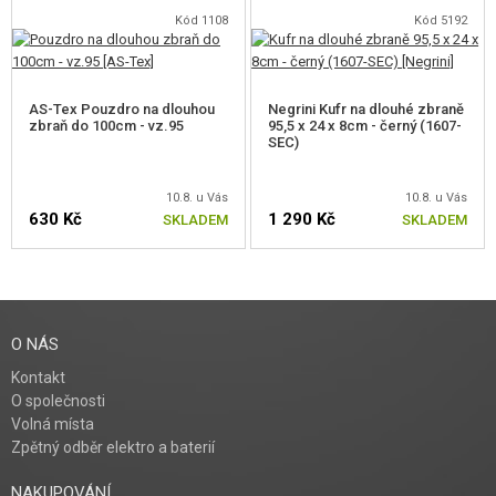
Kód 1108
Kód 5192
AS-Tex Pouzdro na dlouhou
Negrini Kufr na dlouhé zbraně
zbraň do 100cm - vz.95
95,5 x 24 x 8cm - černý (1607-
SEC)
10.8. u Vás
10.8. u Vás
630 Kč
1 290 Kč
SKLADEM
SKLADEM
O NÁS
Kontakt
O společnosti
Volná místa
Zpětný odběr elektro a baterií
NAKUPOVÁNÍ