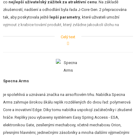
co
nejlepší uživatelský zážitek za atraktivní cenu
. Na základě
zkušeností, nadšení a odhodlání byla řada J-Core Gen. 2 přepracována
tak, aby poskytovala ještě
lepší parametry
, které uživateli umožní
vyjmout z krabice tovární produkt, který zvládne jakoukoli úlohu na
airsoftovém hřišti.
Celý text
Za tímto účelem byla řada J-Core Gen.2 vybavena mimo jiné:
6,03 mm
mosazná hlaveň
převodová kola
16:1
celokovový píst s 14,5 zuby
polymerovou hlavou pístu
Specna Arms
polymerovou hlavou válce
hliníkový válec
je spolehlivá a uznávaná značka na airsoftovém trhu. Nabídka Specna
hliníková tryska
rotační komorou
Hop-Up TDC Magnus
(Top Down Center)
Arms zahrnuje širokou škálu replik rozdělených do dvou řad: polymerová
procesorovou jednotku
HAL
Core a inovativní Edge. Díky tomu nabídka uspokojí začátečníky i zkušené
hráče. Repliky jsou vybaveny systémem Easy Spring Access - ESA,
elektronikou Gate, zesílenými mechaboxy, včetně mechaboxu Orion,
TM
Zbraň je vybavena
procesorovou jednotkou
Specna Arms HAL
. Jedná
přesnými hlavněmi, jedinečnými zásobníky a mnoha dalšími výjimečnými
se o systém, v němž magnetická spoušť na bázi Hallova jevu zajišťuje