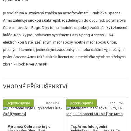
TM
Zbraň využívá systém rychlé výměny pružin
ESA
. Ten umožňuje rychle a
efektivně přizpůsobit výkon zbraně podmínkám na hřišti, aniž byste
je spolehlivá a uznávaná značka na airsoftovém trhu. Nabídka Specna
potřebovali do dílny nebo řadu nářadí.
Arms zahrnuje širokou škálu replik rozdělených do dvou řad: polymerová
Core a inovativní Edge. Díky tomu nabídka uspokojí začátečníky i zkušené
Zbraň byla plně přizpůsobena pro fungování s bateriemi typu LiPo a LiFe.
hráče. Repliky jsou vybaveny systémem Easy Spring Access - ESA,
S úsťovou rychlostí
100 m/s
(~320 FPS), kterou zajišťuje hlavní pružina
elektronikou Gate, zesílenými mechaboxy, včetně mechaboxu Orion,
instalovaná z výroby, je zbraň ideální pro použití do budov. Součástí balení
přesnými hlavněmi, jedinečnými zásobníky a mnoha dalšími výjimečnými
je také pružina M90, která umožňuje snížit úsťovou rychlost na 90 m/s
prvky. Specna Arms také získala licenci od amerického výrobce střelných
(~300 FPS).
zbraní - Rock River Arms®.
Zbraň má
14 mm levotočivý závit
. Konektor na baterii je
Dean-T
.
Součástí balení je i redukce z Dean-T na Mini Tamiya.
VHODNÉ PŘÍSLUŠENSTVÍ
Komora je plastová
stylu ProWin
a umožňuje citlivou regulaci Hop-Up. Ve
zbrani je instalována přesná hlaveň průměru
6,03 mm
.
Doporučujeme
Kód 6209
Doporučujeme
Kód 6756
Zbraň má z výroby nainstalovaný kvalitní a ověřený systém
MOSFET X-
ASR
známé polské značky
GATE
. Systém MOSFET X-ASR se postará o
Pyramex Ochranné brýle
TopArms Inteligentní
bezpečnost komponentů
zbraně, zlepší odezvu spouště a životnost
Highlander Plus - čiré
nabíječka Li-Po, Li-Ion, Li-Fe