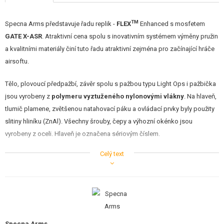
TM
Specna Arms představuje řadu replik -
FLEX
Enhanced s mosfetem
GATE X-ASR
. Atraktivní cena spolu s inovativním systémem výměny pružin
a kvalitními materiály činí tuto řadu atraktivní zejména pro začínající hráče
airsoftu.
Tělo, plovoucí předpažbí, závěr spolu s pažbou typu Light Ops i pažbička
jsou vyrobeny z
polymeru vyztuženého nylonovými vlákny
. Na hlaveň,
tlumič plamene, zvětšenou natahovací páku a ovládací prvky byly použity
slitiny hliníku (ZnAl). Všechny šrouby, čepy a výhozní okénko jsou
vyrobeny z oceli. Hlaveň je označena sériovým číslem.
Celý text
Hlaveň je velmi dobře uložena - není žádná vůle mezi spodní a horní částí
hlavně. Použití těla a předpažbí z lehkého plastu
umožnilo snížit
hmotnost
, takže je ideální jako zbraň pro akční hry typu CQB. Díky
vyztužení nylonovými vlákny je navíc konstrukce
odolnější
než jiné
polymerové konstrukce.
Specna Arms