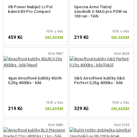
VB Power Nabíječ Li-Pol
Specna Arms Tlačný
baterií B3 Pro Compact
zásobník S-MAG pro PDW na
100 ran - TAN
10.8. u Vás
10.8. u Vás
459 Kč
219 Kč
SKLADEM
SKLADEM
Kód 3967
Kód 2624
4gun Airsoftové kuličky 4GUN
G&G Airsoftové kuličky G&G
0,25g 4000ks - bílé
Perfect 0,25g 4000ks - bílé
10.8. u Vás
10.8. u Vás
219 Kč
329 Kč
SKLADEM
SKLADEM
Kód 5482
Kód 2169