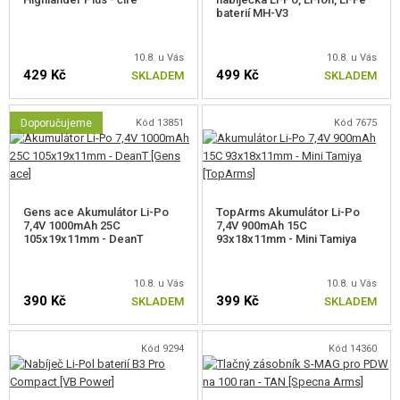
baterií MH-V3
elektroniky a baterie a umožní vám diagnostikovat základní poruchy uvnitř
zbraně díky zabudovaným
indikačním LED diodám
.
10.8. u Vás
10.8. u Vás
429 Kč
499 Kč
Vnitřní díly
SKLADEM
SKLADEM
8 mm kluzná ložiska
Doporučujeme
Kód 13851
Kód 7675
ocelová ozubená kola - polykarbonátový plastový píst s ocelovým
hřebenem
válec V2
ocelový přerušovač
komora Rotary Hop-Up
Gens ace Akumulátor Li-Po
TopArms Akumulátor Li-Po
kvalitní hlaveň 6,03 mm
7,4V 1000mAh 25C
7,4V 900mAh 15C
105x19x11mm - DeanT
93x18x11mm - Mini Tamiya
Balení obsahuje
10.8. u Vás
10.8. u Vás
Zbraň
390 Kč
399 Kč
SKLADEM
SKLADEM
Točný zásobník S-Mag
Diagnostická karta GATE X-ASR
Pružina M90
Kód 9294
Kód 14360
Redukce Dean-T na Mini Tamiya
Balení neobsahuje baterii ani nabíječku.