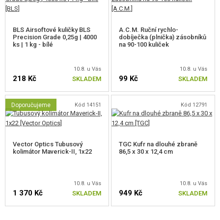
BLS Airsoftové kuličky BLS
A.C.M. Ruční rychlo-
Precision Grade 0,25g | 4000
dobíječka (plnička) zásobníků
ks | 1 kg - bílé
na 90-100 kuliček
10.8. u Vás
10.8. u Vás
218 Kč
99 Kč
SKLADEM
SKLADEM
Doporučujeme
Kód 14151
Kód 12791
Vector Optics Tubusový
TGC Kufr na dlouhé zbraně
kolimátor Maverick-II, 1x22
86,5 x 30 x 12,4 cm
10.8. u Vás
10.8. u Vás
1 370 Kč
949 Kč
SKLADEM
SKLADEM