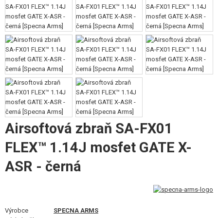
VÝSTROJ, UNIFORMY, POUZDRA
MASKOVÁNÍ, BARVY, PÁSKY
VYSÍLAČKY, HEADSETY, KAMERY
DOPLŇKY KE ZBRANÍM, POPRUHY
NÁHRADNÍ DÍLY, UPGRADE
SERVIS A ÚDRŽBA ZBRANÍ
Airsoftová zbraň SA-FX01
SEBEOBRANA, VÝCVIK, NOŽE
FLEX™ 1.14J mosfet GATE X-
TERČE, STŘELNICE
ASR - černá
OUTDOOR A BUSHCRAFT
JÍDLO
Výrobce
SPECNA ARMS