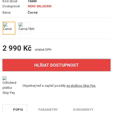
Kód zboží
16040
STAVEBNICE, MODELY
Dostupnost
NENÍ SKLADEM
Barva
Černá
REKLAMNÍ PŘEDMĚTY
POŠKOZENÉ, POUŽITÉ ZBOŽÍ
NOVINKY
2 990 Kč
včetně DPH
SLEVY, AKCE
KONTAKT
HLÍDAT DOSTUPNOST
Objednej teď a zaplať později
se službou Skip Pay.
POPIS
PARAMETRY
DOKUMENTY