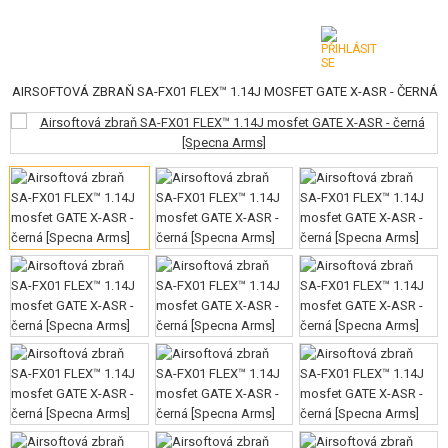
|
AIRSOFTOVÁ ZBRAŇ SA-FX01 FLEX™ 1.14J MOSFET GATE X-ASR - ČERNÁ
KATEGORIE
AIRSOFTOVÉ ZBRANĚ
VZDUCHOVÉ ZBRANĚ, PRAKY
GRANÁTOMETY, GRANÁTY
KULIČKY, PLYN
AKUMULÁTORY, NABÍJEČKY
ZÁSOBNÍKY, PLNIČKY
BRÝLE, MASKY