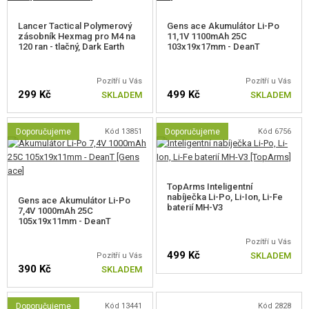
Lancer Tactical Polymerový
Gens ace Akumulátor Li-Po
zásobník Hexmag pro M4 na
11,1V 1100mAh 25C
120 ran - tlačný, Dark Earth
103x19x17mm - DeanT
VNĚJŠÍ DÍLY
Pozítří u Vás
Pozítří u Vás
299 Kč
499 Kč
SKLADEM
SKLADEM
CNC tělo z leteckého hliníku 7075-T6
Jednodílná kovová vnější hlaveň
CNC kompenzátor
Doporučujeme
Kód 13851
Doporučujeme
Kód 6756
M-LOK CNC předpažbí
Výsuvná Delta pažba
Ocelové oko na popruh pro jednobodové uchycení
Otvory pro uchycení QD oka na předpažbí a pažbě
TopArms Inteligentní
nabíječka Li-Po, Li-Ion, Li-Fe
Polymerový zásobník na 120 ran
Gens ace Akumulátor Li-Po
baterií MH-V3
7,4V 1000mAh 25C
DeanT konektor
105x19x11mm - DeanT
Pozítří u Vás
499 Kč
SKLADEM
Pozítří u Vás
390 Kč
SKLADEM
Doporučujeme
Kód 13441
Kód 2828