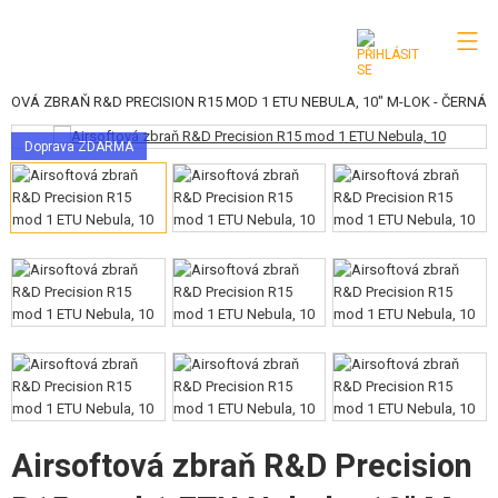
FTOVÁ ZBRAŇ R&D PRECISION R15 MOD 1 ETU NEBULA, 10" M-LOK - ČERNÁ
KATEGORIE
Doprava ZDARMA
AIRSOFTOVÉ ZBRANĚ
VZDUCHOVÉ ZBRANĚ, PRAKY
GRANÁTOMETY, GRANÁTY
KULIČKY, PLYN
AKUMULÁTORY, NABÍJEČKY
ZÁSOBNÍKY, PLNIČKY
Airsoftová zbraň R&D Precision
BRÝLE, MASKY