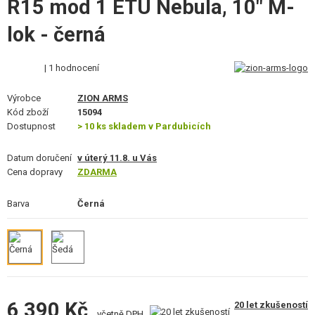
R15 mod 1 ETU Nebula, 10" M-
VÝSTROJ, UNIFORMY, POUZDRA
lok - černá
MASKOVÁNÍ, BARVY, PÁSKY
| 1 hodnocení
VYSÍLAČKY, HEADSETY, KAMERY
Výrobce
ZION ARMS
DOPLŇKY KE ZBRANÍM, POPRUHY
Kód zboží
15094
Dostupnost
> 10 ks skladem v Pardubicích
NÁHRADNÍ DÍLY, UPGRADE
Datum doručení
v úterý 11.8. u Vás
SERVIS A ÚDRŽBA ZBRANÍ
Cena dopravy
ZDARMA
SEBEOBRANA, VÝCVIK, NOŽE
Barva
Černá
TERČE, STŘELNICE
OUTDOOR A BUSHCRAFT
JÍDLO
6 390 Kč
20 let zkušeností
včetně DPH