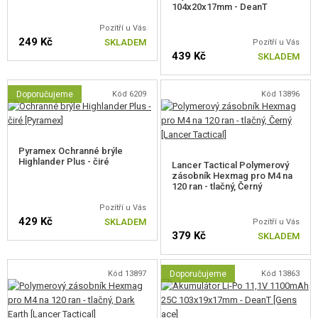
104x20x17mm - DeanT
těmito funkcemi můžete být připraveni na jakékoliv situace v boji.
Pozítří u Vás
249 Kč
SKLADEM
Pozítří u Vás
VNITŘNÍ DÍLY
439 Kč
SKLADEM
Zesílený kovový mechabox
Doporučujeme
Kód 6209
Kód 13896
Ocelová ozubená kola 18:1 (pístové kolo je specifické pro ETU
Nebula Zion Arms)
Zpožďovací vačka
8 mm ložiska
Pyramex Ochranné brýle
Píst se 14 ocelovými zuby
Highlander Plus - čiré
Lancer Tactical Polymerový
Černě eloxovaný válec s vylepšenou povrchovou úpravou
zásobník Hexmag pro M4 na
Motor 19000 RPM s neodymovými magnety
120 ran - tlačný, Černý
Rychlovýměna pružiny
(QD)
Pozítří u Vás
QD vodící trn pružiny s ložiskem
429 Kč
SKLADEM
Pozítří u Vás
Pružina M90 (pružina M120 součástí balení)
379 Kč
SKLADEM
Nízkoodporová kabeláž 16AWG
Odlehčená kovová spoušť
Procesorová jednotka ETU Nebula Zion Arms s integrovaným
Kód 13897
Doporučujeme
Kód 13863
ochranným mosfetem a elektronickou spouští
Přesná hlaveň o průměru 6,03 mm
Hop-up komora stylu Prowin s gumičkou tvrdosti 50°