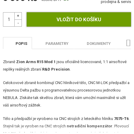
prodejna & servis
STAVEBNICE, MODELY
REKLAMNÍ PŘEDMĚTY
POŠKOZENÉ, POUŽITÉ ZBOŽÍ
POPIS
PARAMETRY
DOKUMENTY
H
NOVINKY
SLEVY, AKCE
Zbraně
Zion Arms R15 Mod 1
jsou oficiálně licencované, 1:1 airsoftové
repliky reálných zbraní
R&D Precision
.
KONTAKT
Celokovové zbraně kombinují CNC hliníkové tělo, CNC M-LOK předpažbí a
výsuvnou Delta pažbu s programovatelnou procesorovou jednotkou
NEBULA. Získáte tak skvělou zbraň, která vám umožní maximálně si užít
váš airsoftový zážitek.
Tělo a předpažbí je vyrobeno na CNC strojích z leteckého hliníku
7075-T6
.
Stejně tak je vyroben na CNC strojích
netradiční kompenzátor
. Plovoucí
M-LOK předpažbí
nabízí mnoho prostoru k upevnění příslušenství -