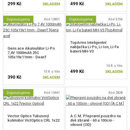
299 Kč
499 Kč
SKLADEM
SKLADEM
Doporučujeme
Kód 13851
Doporučujeme
Kód 6756
TopArms Inteligentní
nabíječka Li-Po, Li-Ion, Li-Fe
Gens ace Akumulátor Li-Po
baterií MH-V3
7,4V 1000mAh 25C
105x19x11mm - DeanT
10.8. u Vás
499 Kč
SKLADEM
10.8. u Vás
Programování procesorové jednotky Nebula II.
390 Kč
SKLADEM
Doporučujeme
Kód 13441
Kód 2828
Vector Optics Tubusový
A.C.M. Přepravní pouzdro na
kolimátor VictOptics CRL 1x22
dvě zbraně - 60 a 100cm -
olivové (OD)