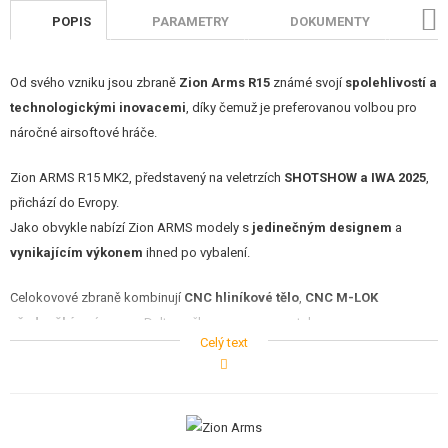
STAVEBNICE, MODELY
POPIS
PARAMETRY
DOKUMENTY
H
REKLAMNÍ PŘEDMĚTY
Od svého vzniku jsou zbraně
Zion Arms R15
známé svojí
spolehlivostí a
POŠKOZENÉ, POUŽITÉ ZBOŽÍ
technologickými inovacemi
, díky čemuž je preferovanou volbou pro
náročné airsoftové hráče.
NOVINKY
Zion ARMS R15 MK2, představený na veletrzích
SHOTSHOW a IWA 2025
,
přichází do Evropy.
SLEVY, AKCE
Jako obvykle nabízí Zion ARMS modely s
jedinečným designem
a
vynikajícím výkonem
ihned po vybalení.
KONTAKT
Celokovové zbraně kombinují
CNC hliníkové tělo
,
CNC M-LOK
předpažbí
a výsuvnou Delta pažbu s programovatelnou procesorovou
Celý text
jednotkou NEBULA. Získáte tak skvělou zbraň, která vám umožní
maximálně si užít váš airsoftový zážitek.
Hlavní inovací těchto nových modelů je integrace nového Mosfetu
"
Nebula II
" vybaveného
optickými senzory
.