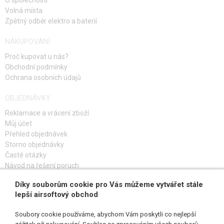
O společnosti
Volná místa
Zpětný odběr elektro a baterií
NAKUPOVÁNÍ
Proč kupovat u nás?
Obchodní podmínky
Ochrana osobních údajů
OBJEDNÁVKY
Reklamace a vrácení zboží
Můj účet
Přehled objednávek
Storno objednávky
Časté otázky
Návod na řešení poruch
Díky souborům cookie pro Vás můžeme vytvářet stále
PŘIHLAŠ SE K ODBĚRU
lepší airsoftový obchod
Soubory cookie používáme, abychom Vám poskytli co nejlepší