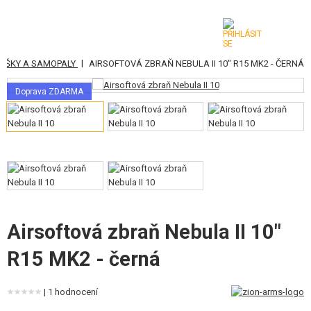
|
PUŠKY A SAMOPALY
AIRSOFTOVÁ ZBRAŇ NEBULA II 10" R15 MK2 - ČERNÁ
KATEGORIE
Doprava ZDARMA
AIRSOFTOVÉ ZBRANĚ
VZDUCHOVÉ ZBRANĚ, PRAKY
GRANÁTOMETY, GRANÁTY
KULIČKY, PLYN
AKUMULÁTORY, NABÍJEČKY
Airsoftová zbraň Nebula II 10"
R15 MK2 - černá
ZÁSOBNÍKY, PLNIČKY
BRÝLE, MASKY
| 1 hodnocení