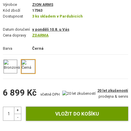
VÝSTROJ, UNIFORMY, POUZDRA
Výrobce
ZION ARMS
Kód zboží
17363
Dostupnost
MASKOVÁNÍ, BARVY, PÁSKY
3 ks skladem v Pardubicích
Datum doručení
VYSÍLAČKY, HEADSETY, KAMERY
v pondělí 10.8. u Vás
Cena dopravy
ZDARMA
DOPLŇKY KE ZBRANÍM, POPRUHY
Barva
Černá
NÁHRADNÍ DÍLY, UPGRADE
SERVIS A ÚDRŽBA ZBRANÍ
SEBEOBRANA, VÝCVIK, NOŽE
6 899 Kč
20 let zkušeností
včetně DPH
TERČE, STŘELNICE
prodejna & servis
OUTDOOR A BUSHCRAFT
JÍDLO