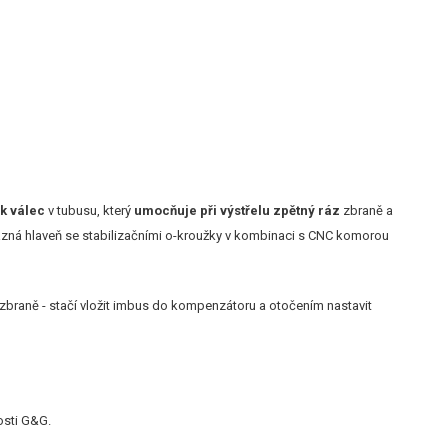
k válec
v tubusu, který
umocňuje při výstřelu zpětný ráz
zbraně a
osazná hlaveň se stabilizačními o-kroužky v kombinaci s CNC komorou
 zbraně - stačí vložit imbus do kompenzátoru a otočením nastavit
osti G&G.