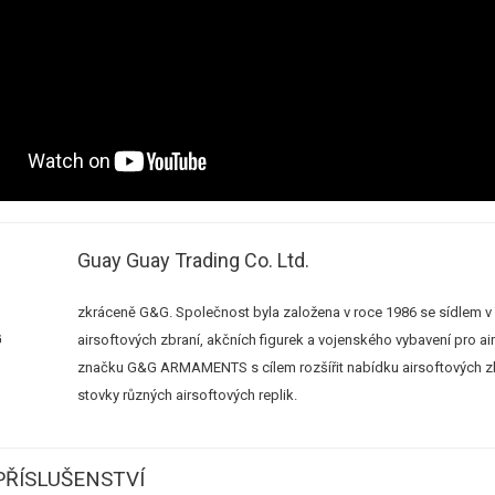
Guay Guay Trading Co. Ltd.
zkráceně G&G. Společnost byla založena v roce 1986 se sídlem v
airsoftových zbraní, akčních figurek a vojenského vybavení pro ai
značku G&G ARMAMENTS s cílem rozšířit nabídku airsoftových zb
stovky různých airsoftových replik.
ŘÍSLUŠENSTVÍ