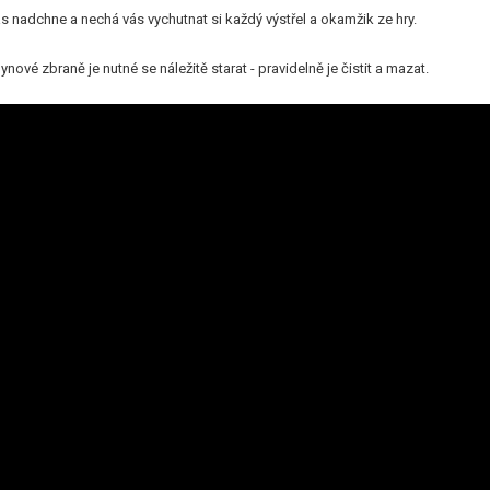
 nadchne a nechá vás vychutnat si každý výstřel a okamžik ze hry.
nové zbraně je nutné se náležitě starat - pravidelně je čistit a mazat.