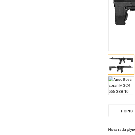
POPIS
Nová řada plyn