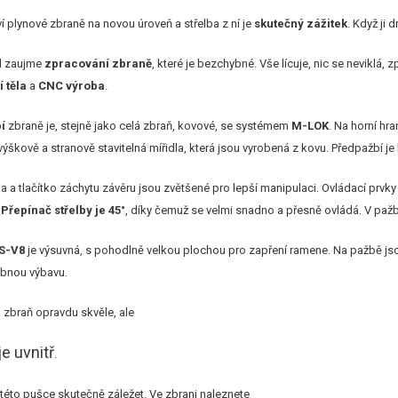
í plynové zbraně na novou úroveň a střelba z ní je
skutečný zážitek
. Když ji 
d zaujme
zpracování zbraně
, které je bezchybné. Vše lícuje, nic se neviklá,
 těla
a
CNC výroba
.
í
zbraně je, stejně jako celá zbraň, kovové, se systémem
M-LOK
. Na horní hra
výškově a stranově stavitelná mířidla, která jsou vyrobená z kovu. Předpažbí 
 a tlačítko záchytu závěru jsou zvětšené pro lepší manipulaci. Ovládací prvky
.
Přepínač střelby je 45°
, díky čemuž se velmi snadno a přesně ovládá. V pažbi
S-V8
je výsuvná, s pohodlně velkou plochou pro zapření ramene. Na pažbě js
obnou výbavu.
 zbraň opravdu skvěle, ale
je uvnitř
.
této pušce skutečně záležet. Ve zbrani naleznete