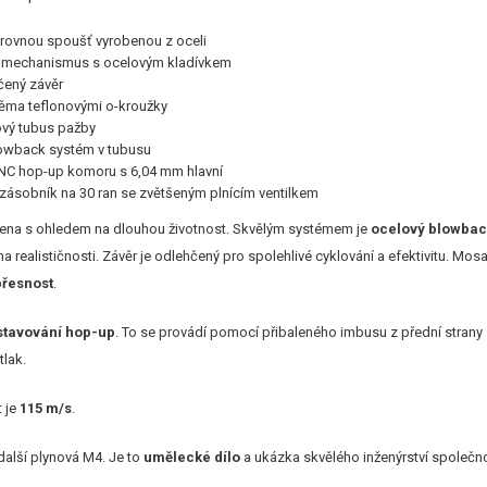
 rovnou spoušť vyrobenou z oceli
 mechanismus s ocelovým kladívkem
čený závěr
věma teflonovými o-kroužky
ový tubus pažby
owback systém v tubusu
NC hop-up komoru s 6,04 mm hlavní
zásobník na 30 ran se zvětšeným plnícím ventilkem
vena s ohledem na dlouhou životnost. Skvělým systémem je
ocelový blowbac
a realističnosti. Závěr je odlehčený pro spolehlivé cyklování a efektivitu. M
přesnost
.
stavování hop-up
. To se provádí pomocí přibaleného imbusu z přední strany
tlak.
t je
115 m/s
.
další plynová M4. Je to
umělecké dílo
a ukázka skvělého inženýrství společn