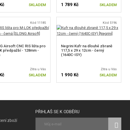
Kč
1 789 Kč
SKLADEM
SKLADEM
Kód 11185
Kód 5196
 Airsoft CNC RIS lišta pro
Negrini Kufr na dlouhé zbraně
 předpažbí - 128mm -
117,5 x 29 x 12cm - černý
á
(1640C-ISY)
Zítra u Vás
Zítra u Vás
Kč
1 990 Kč
SKLADEM
SKLADEM
PŘIHLAŠ SE K ODBĚRU
ení zboží