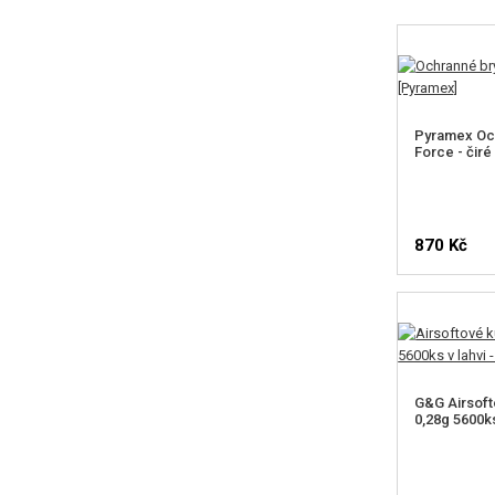
Pyramex Och
Force - čiré
870 Kč
G&G Airsoft
0,28g 5600ks 