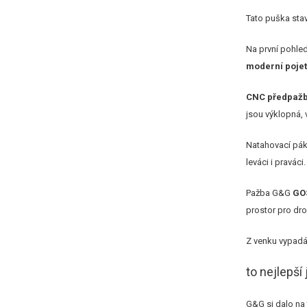
Tato puška stav
Na první pohle
moderní pojetí
CNC předpažb
jsou výklopná, 
Natahovací páka
leváci i praváci
Pažba G&G
GO
prostor pro dr
Z venku vypadá
to nejlepší 
G&G si dalo na 