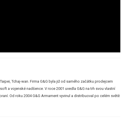
 Taipei, Tchaj-wan. Firma G&G byla již od samého začátku prodejcem
rsoft a vojenské nadšence. V roce 2001 uvedla G&G na trh svou vlastní
raní. Od roku 2004 G&G Armament vyvinul a distribuoval po celém světě