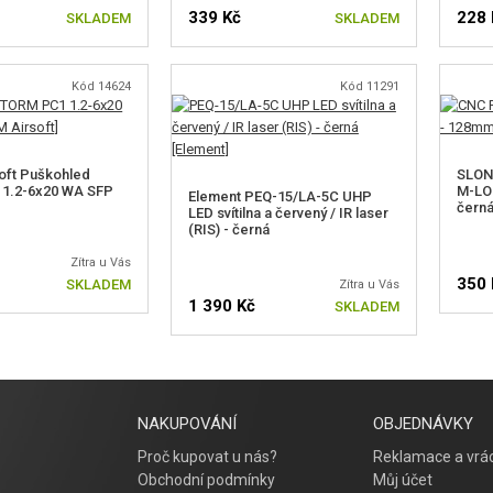
339 Kč
228 
SKLADEM
SKLADEM
Kód 14624
Kód 11291
oft Puškohled
SLONG
1.2-6x20 WA SFP
M-LOK
Element PEQ-15/LA-5C UHP
čern
LED svítilna a červený / IR laser
(RIS) - černá
Zítra u Vás
350 
SKLADEM
Zítra u Vás
1 390 Kč
SKLADEM
NAKUPOVÁNÍ
OBJEDNÁVKY
Proč kupovat u nás?
Reklamace a vrác
Obchodní podmínky
Můj účet