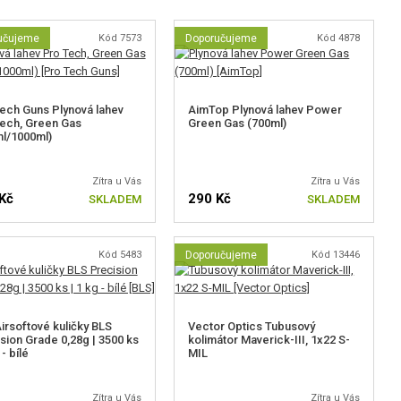
učujeme
Kód 7573
Doporučujeme
Kód 4878
ech Guns Plynová lahev
AimTop Plynová lahev Power
ech, Green Gas
Green Gas (700ml)
l/1000ml)
Zítra u Vás
Zítra u Vás
Kč
290 Kč
SKLADEM
SKLADEM
Kód 5483
Doporučujeme
Kód 13446
irsoftové kuličky BLS
Vector Optics Tubusový
sion Grade 0,28g | 3500 ks
kolimátor Maverick-III, 1x22 S-
 - bílé
MIL
Zítra u Vás
Zítra u Vás