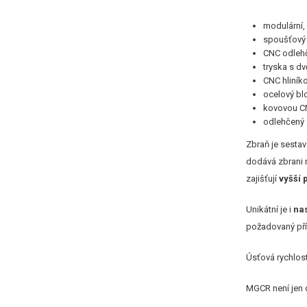
modulární,
spoušťový
CNC odleh
tryska s d
CNC hliník
ocelový bl
kovovou C
odlehčený 
Zbraň je sesta
dodává zbrani n
zajišťují
vyšší 
Unikátní je i
na
požadovaný pří
Úsťová rychlos
MGCR není jen 