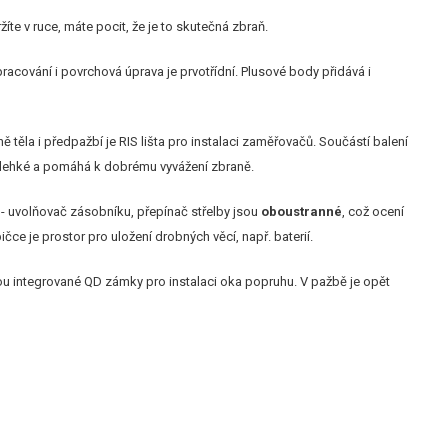
držíte v ruce, máte pocit, že je to skutečná zbraň.
 zpracování i povrchová úprava je prvotřídní. Plusové body přidává i
ně těla i předpažbí je RIS lišta pro instalaci zaměřovačů. Součástí balení
je lehké a pomáhá k dobrému vyvážení zbraně.
 - uvolňovač zásobníku, přepínač střelby jsou
oboustranné
, což ocení
čce je prostor pro uložení drobných věcí, např. baterií.
ou integrované QD zámky pro instalaci oka popruhu. V pažbě je opět