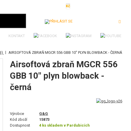
Kč
€
$
Ft
lei
Přihlásit se
KONTAKT
|
B)
AIRSOFTOVÁ ZBRAŇ MGCR 556 GBB 10" PLYN BLOWBACK - ČERNÁ
Airsoftová zbraň MGCR 556
GBB 10" plyn blowback -
černá
Výrobce
G&G
Kód zboží
15873
Dostupnost
4 ks skladem v Pardubicích