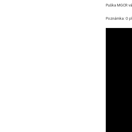
Puška MGCR vás
Poznámka: O ply