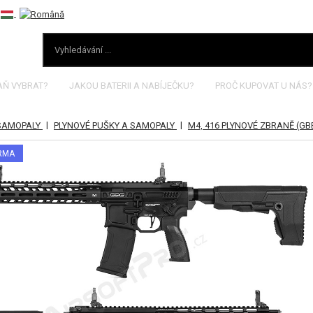
AŇ VYBRAT?
JAKOU BATERII A NABÍJEČKU?
PROČ KUPOVAT U NÁS?
|
|
 SAMOPALY
PLYNOVÉ PUŠKY A SAMOPALY
M4, 416 PLYNOVÉ ZBRANĚ (GB
ARMA