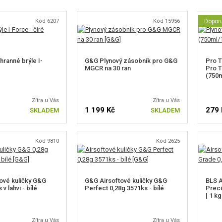
Kód 6207
Kód 15956
Dopor
ranné brýle I-
G&G Plynový zásobník pro G&G
Pro T
MGCR na 30 ran
Pro T
(750m
Zítra u Vás
Zítra u Vás
1 199 Kč
279 
SKLADEM
SKLADEM
Kód 9810
Kód 2625
ové kuličky G&G
G&G Airsoftové kuličky G&G
BLS A
v lahvi - bílé
Perfect 0,28g 3571ks - bílé
Preci
| 1 kg
Zítra u Vás
Zítra u Vás