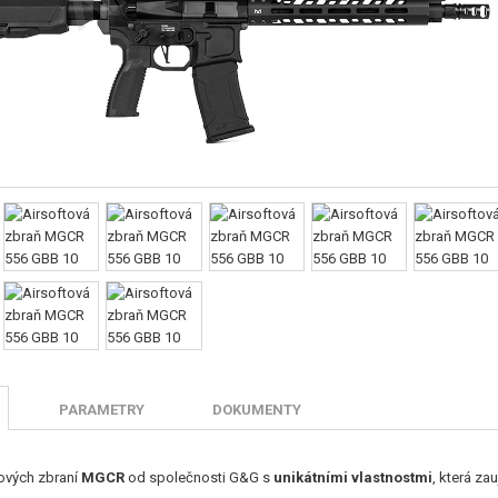
PARAMETRY
DOKUMENTY
ových zbraní
MGCR
od společnosti G&G s
unikátními vlastnostmi
, která za