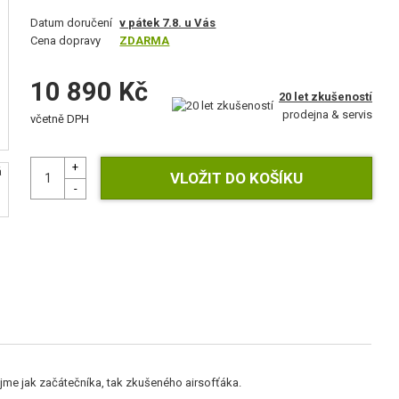
Datum doručení
v pátek 7.8. u Vás
Cena dopravy
ZDARMA
10 890 Kč
20 let zkušeností
prodejna & servis
včetně DPH
ujme jak začátečníka, tak zkušeného airsofťáka.