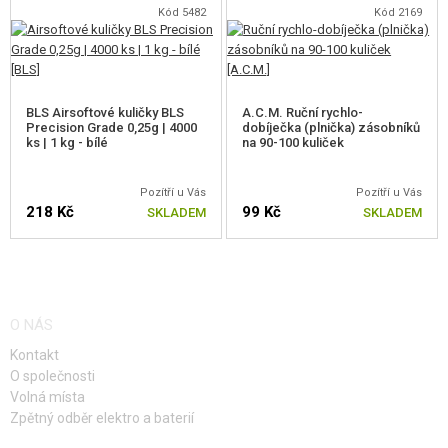
Kód 5482
Kód 2169
BLS Airsoftové kuličky BLS
A.C.M. Ruční rychlo-
Precision Grade 0,25g | 4000
dobíječka (plnička) zásobníků
ks | 1 kg - bílé
na 90-100 kuliček
Pozítří u Vás
Pozítří u Vás
218 Kč
99 Kč
SKLADEM
SKLADEM
O NÁS
Kontakt
O společnosti
Volná místa
Zpětný odběr elektro a baterií