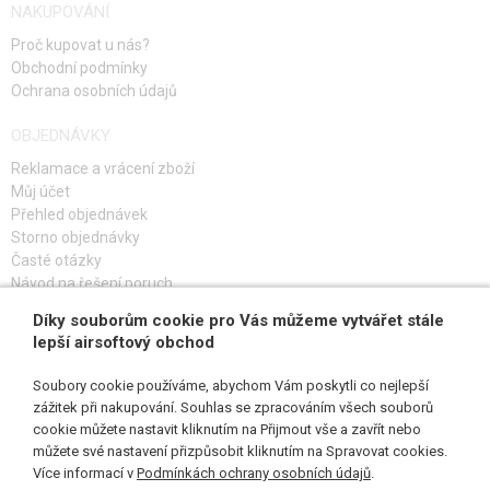
NAKUPOVÁNÍ
Proč kupovat u nás?
Obchodní podmínky
Ochrana osobních údajů
OBJEDNÁVKY
Reklamace a vrácení zboží
Můj účet
Přehled objednávek
Storno objednávky
Časté otázky
Návod na řešení poruch
Díky souborům cookie pro Vás můžeme vytvářet stále
PŘIHLAŠ SE K ODBĚRU
lepší airsoftový obchod
Soubory cookie používáme, abychom Vám poskytli co nejlepší
zážitek při nakupování. Souhlas se zpracováním všech souborů
cookie můžete nastavit kliknutím na Přijmout vše a zavřít nebo
SLEDUJ NÁS
můžete své nastavení přizpůsobit kliknutím na Spravovat cookies.
Více informací v
Podmínkách ochrany osobních údajů
.