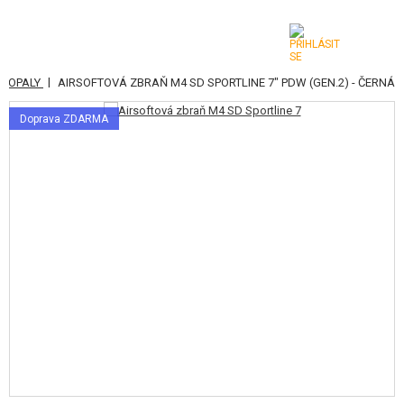
|
AMOPALY
AIRSOFTOVÁ ZBRAŇ M4 SD SPORTLINE 7" PDW (GEN.2) - ČERNÁ
KATEGORIE
Doprava ZDARMA
AIRSOFTOVÉ ZBRANĚ
VZDUCHOVÉ ZBRANĚ, PRAKY
GRANÁTOMETY, GRANÁTY
KULIČKY, PLYN
AKUMULÁTORY, NABÍJEČKY
ZÁSOBNÍKY, PLNIČKY
BRÝLE, MASKY