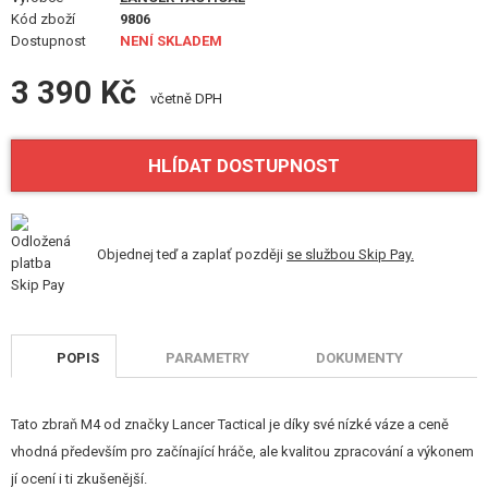
STAVEBNICE, MODELY
Kód zboží
9806
Dostupnost
NENÍ SKLADEM
REKLAMNÍ PŘEDMĚTY
3 390 Kč
včetně DPH
POŠKOZENÉ, POUŽITÉ ZBOŽÍ
HLÍDAT DOSTUPNOST
NOVINKY
SLEVY, AKCE
Objednej teď a zaplať později
se službou Skip Pay.
KONTAKT
POPIS
PARAMETRY
DOKUMENTY
Tato zbraň M4 od značky Lancer Tactical je díky své nízké váze a ceně
vhodná především pro začínající hráče, ale kvalitou zpracování a výkonem
jí ocení i ti zkušenější.