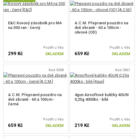
Kovová kola mají přímé ozubení, které snižuje axiální sily. Pístové kolo je
opatřeno vačkou pro delší cyklus ramínka trysky a tedy spolehlivé
podávání kuliček ze zásobníku i při vysoké kadenci.
E&C Kovový zásobník pro M4
A.C.M. Přepravní pouzdro na
na 300 ran - černý
dvě zbraně - 60 a 100cm -
olivové (OD)
Pozítří u Vás
Pozítří u Vás
299 Kč
659 Kč
SKLADEM
SKLADEM
Kód 5928
Kód 3967
A.C.M. Přepravní pouzdro na
4gun Airsoftové kuličky 4GUN
dvě zbraně - 60 a 100cm -
0,25g 4000ks - bílé
černé
Pozítří u Vás
Pozítří u Vás
659 Kč
219 Kč
SKLADEM
SKLADEM