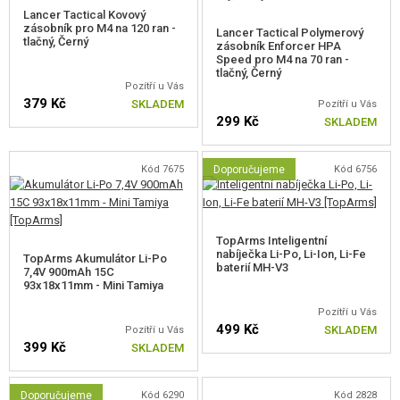
zbraň má navíc QSC systém i na těle - není potřeba vyndávat mechabox z
Lancer Tactical Kovový
zásobník pro M4 na 120 ran -
Lancer Tactical Polymerový
těla - stačí sundat pažbu a odšroubovat její tubus.
tlačný, Černý
zásobník Enforcer HPA
Speed pro M4 na 70 ran -
tlačný, Černý
Pozítří u Vás
379 Kč
SKLADEM
Pozítří u Vás
Vzduchotechnika
299 Kč
SKLADEM
Válec je leštěný pro optimální chod pístu a zvýšení výkonu.
Kód 7675
Doporučujeme
Kód 6756
Píst má již v základu hřeben s kovovým ozubením pro maximální výdrž i na
silnějších pružinách. Hlava pístu je plastová s příměsí gumy, pro měkčí a
lehčí doraz a zvýšení životnosti.
TopArms Inteligentní
nabíječka Li-Po, Li-Ion, Li-Fe
TopArms Akumulátor Li-Po
baterií MH-V3
7,4V 900mAh 15C
93x18x11mm - Mini Tamiya
Pozítří u Vás
499 Kč
SKLADEM
Pozítří u Vás
399 Kč
SKLADEM
Převodová kola
Doporučujeme
Kód 6290
Kód 2828