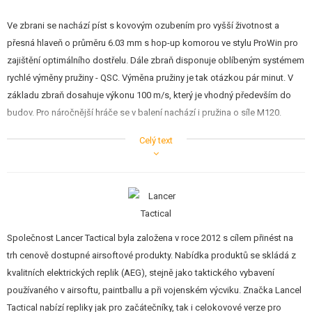
Ve zbrani se nachází píst s kovovým ozubením pro vyšší životnost a
přesná hlaveň o průměru 6.03 mm s hop-up komorou ve stylu ProWin pro
zajištění optimálního dostřelu. Dále zbraň disponuje oblíbeným systémem
rychlé výměny pružiny - QSC. Výměna pružiny je tak otázkou pár minut. V
základu zbraň dosahuje výkonu 100 m/s, který je vhodný především do
budov. Pro náročnější hráče se v balení nachází i pružina o síle M120.
Celý text
Tělo, předpažbí a pažbička stylu 416 z lehkého odolného nylonu
Vnější 10,5" hlaveň z kovu
Kovová imitace tlumiče
Nylonové 10,5" RIS předpažbí
Nylonová odnímatelná sklopná mířidla
Výsuvná polohovatelná pažba PDW
Kovová prachová krytka
Společnost Lancer Tactical byla založena v roce 2012 s cílem přinést na
Ergonomická kovová natahovací páka
Kovový záchyt zásobníku
trh cenově dostupné airsoftové produkty. Nabídka produktů se skládá z
Ražení firmy Lancer Tactical
kvalitních elektrických replik (AEG), stejně jako taktického vybavení
Vlastní sériové číslo
používaného v airsoftu, paintballu a při vojenském výcviku. Značka Lancel
Výkon 100 m/s, popř. 120 m/s
Tactical nabízí repliky jak pro začátečníky, tak i celokovové verze pro
Píst s kovovým ozubením