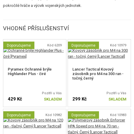
8 mm ložiska
pokročilé hráče a výcvik vojenských jednotek.
Systém QSC
Obsah balení
VHODNÉ PŘÍSLUŠENSTVÍ
Tlačný plastový zásobník
Pružina M120
Nášivka Lancer Tactical
Doporučujeme
Kód 6209
Doporučujeme
Kód 10979
Baterie a nabíječka není součástí balení.
Vhodnou Li-Po 7,4V 900mAh
(SKU 7675) a nabíječku naleznete níže ve Vhodném příslušenství.
Pyramex Ochranné brýle
Lancer Tactical Kovový
Highlander Plus - čiré
zásobník pro M4 na 300 ran -
točný, černý
Rychlovýměna pružiny
Pozítří u Vás
Pozítří u Vás
429 Kč
299 Kč
SKLADEM
SKLADEM
Mechabox i tělo zbraně mají systém QSC - výměna pružiny je otázkou
okamžiku. Systém QSC, neboli systém rychlé výměny pružiny znamená, že
Doporučujeme
Kód 10982
Doporučujeme
Kód 10983
lze z mechaboxu vyjmout pružinu a trn pružiny, aniž by se musel mechabox
rozebírat. Na hlavě trnu se nacházejí zámky a v mechaboxu jsou k nim
příslušné otvory. Pootočením trnu pak lze trn i s pružinou vyjmout. Tato