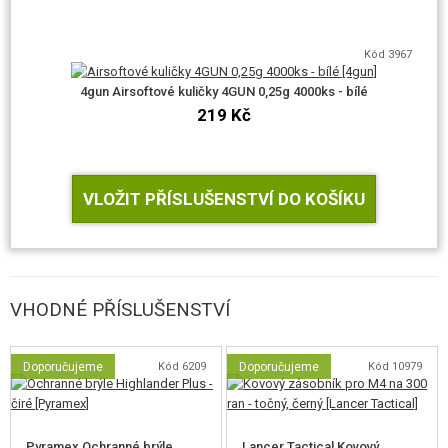
lehčí doraz a zvýšení životnosti.
Kód 3967
4gun Airsoftové kuličky 4GUN 0,25g 4000ks - bílé
219 Kč
Převodová kola
VLOŽIT PŘÍSLUŠENSTVÍ DO KOŠÍKU
Kovová kola mají přímé ozubení, které snižuje axiální sily. Pístové kolo je
opatřeno vačkou pro delší cyklus ramínka trysky a tedy spolehlivé
podávání kuliček ze zásobníku i při vysoké kadenci.
VHODNÉ PŘÍSLUŠENSTVÍ
Doporučujeme
Kód 6209
Doporučujeme
Kód 10979
Pyramex Ochranné brýle
Lancer Tactical Kovový