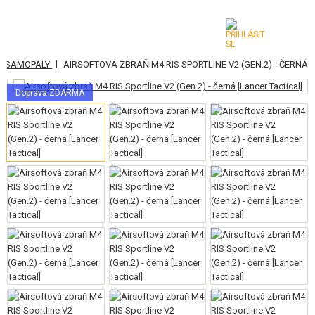
|
 A SAMOPALY
AIRSOFTOVÁ ZBRAŇ M4 RIS SPORTLINE V2 (GEN.2) - ČERNÁ
KATEGORIE
Doprava ZDARMA
AIRSOFTOVÉ ZBRANĚ
VZDUCHOVÉ ZBRANĚ, PRAKY
GRANÁTOMETY, GRANÁTY
KULIČKY, PLYN
AKUMULÁTORY, NABÍJEČKY
ZÁSOBNÍKY, PLNIČKY
BRÝLE, MASKY