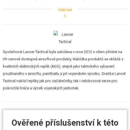
Celý text
Tělo a předpažbí z lehkého odolného polymeru
Vnější hlaveň, kompenzátor a přední mířidlo z kovu
Předpažbí typu RIS
Odnímatelná transportní rukojeť
Ergonomicky tvarovaná zásobníková šachta
Výsuvná polohovatelná pažba
Ražení firmy Lancer Tactical
Vlastní sériové číslo
Společnost Lancer Tactical byla založena v roce 2012 s cílem přinést na
Výkon 100 m/s, popř. 120 m/s
trh cenově dostupné airsoftové produkty. Nabídka produktů se skládá z
Píst s kovovým ozubením
kvalitních elektrických replik (AEG), stejně jako taktického vybavení
8 mm ložiska
používaného v airsoftu, paintballu a při vojenském výcviku. Značka Lancel
Systém QSC
Tactical nabízí repliky jak pro začátečníky, tak i celokovové verze pro
Obsah balení
pokročilé hráče a výcvik vojenských jednotek.
Kovový zásobník
Pružina M120
Baterie 9,6 V
Nabíječka
Nášivka Lancer Tactical
Ověřené příslušenství k této