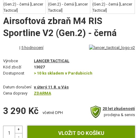
VÝSTROJ, UNIFORMY, POUZDRA
MASKOVÁNÍ, BARVY, PÁSKY
Airsoftová zbraň M4 RIS
Sportline V2 (Gen.2) - černá
VYSÍLAČKY, HEADSETY, KAMERY
DOPLŇKY KE ZBRANÍM, POPRUHY
|
5 hodnocení
NÁHRADNÍ DÍLY, UPGRADE
Výrobce
LANCER TACTICAL
Kód zboží
13027
SERVIS A ÚDRŽBA ZBRANÍ
Dostupnost
> 10 ks skladem v Pardubicích
SEBEOBRANA, VÝCVIK, NOŽE
Datum doručení
v úterý 11.8. u Vás
Cena dopravy
ZDARMA
TERČE, STŘELNICE
3 290 Kč
20 let zkušeností
včetně DPH
OUTDOOR A BUSHCRAFT
prodejna & servis
JÍDLO