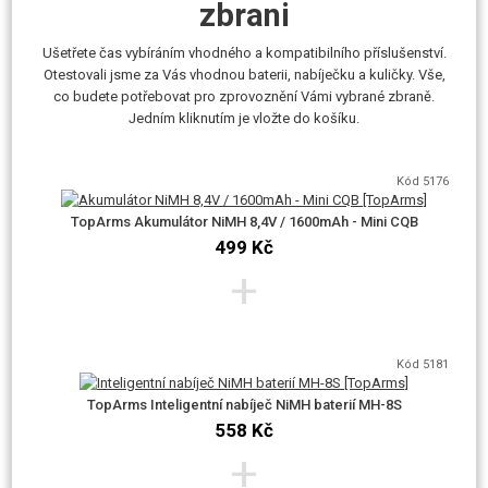
zbrani
Rychlovýměna pružiny
Ušetřete čas vybíráním vhodného a kompatibilního příslušenství.
Otestovali jsme za Vás vhodnou baterii, nabíječku a kuličky. Vše,
co budete potřebovat pro zprovoznění Vámi vybrané zbraně.
Mechabox i tělo zbraně mají systém QSC - výměna pružiny je otázkou
Jedním kliknutím je vložte do košíku.
okamžiku. Systém QSC, neboli systém rychlé výměny pružiny znamená, že
lze z mechaboxu vyjmout pružinu a trn pružiny, aniž by se musel mechabox
rozebírat. Na hlavě trnu se nacházejí zámky a v mechaboxu jsou k nim
Kód 5176
příslušné otvory. Pootočením trnu pak lze trn i s pružinou vyjmout. Tato
TopArms Akumulátor NiMH 8,4V / 1600mAh - Mini CQB
zbraň má navíc QSC systém i na těle - není potřeba vyndávat mechabox z
499 Kč
těla - stačí sundat pažbu a odšroubovat její tubus.
+
Vzduchotechnika
Kód 5181
TopArms Inteligentní nabíječ NiMH baterií MH-8S
Válec je leštěný pro optimální chod pístu a zvýšení výkonu.
558 Kč
Píst má již v základu hřeben s kovovým ozubením pro maximální výdrž i na
+
silnějších pružinách. Hlava pístu je plastová s příměsí gumy, pro měkčí a