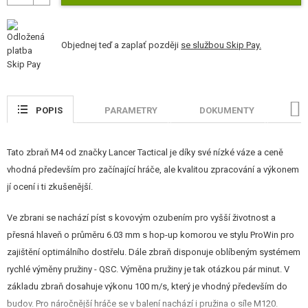
STAVEBNICE, MODELY
REKLAMNÍ PŘEDMĚTY
Objednej teď a zaplať později
se službou Skip Pay.
POŠKOZENÉ, POUŽITÉ ZBOŽÍ
NOVINKY
POPIS
PARAMETRY
DOKUMENTY
H
SLEVY, AKCE
Tato zbraň M4 od značky Lancer Tactical je díky své nízké váze a ceně
vhodná především pro začínající hráče, ale kvalitou zpracování a výkonem
KONTAKT
jí ocení i ti zkušenější.
Ve zbrani se nachází píst s kovovým ozubením pro vyšší životnost a
přesná hlaveň o průměru 6.03 mm s hop-up komorou ve stylu ProWin pro
zajištění optimálního dostřelu. Dále zbraň disponuje oblíbeným systémem
rychlé výměny pružiny - QSC. Výměna pružiny je tak otázkou pár minut. V
základu zbraň dosahuje výkonu 100 m/s, který je vhodný především do
budov. Pro náročnější hráče se v balení nachází i pružina o síle M120.