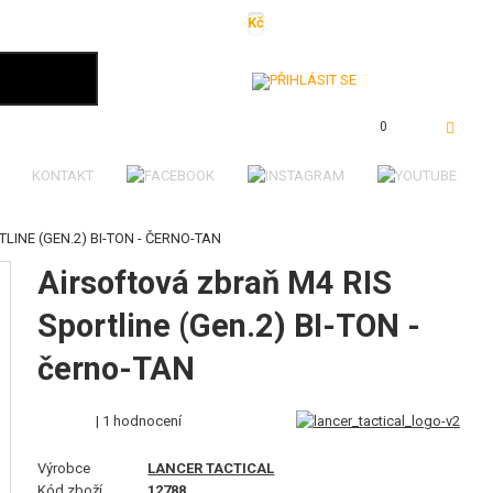
Kč
€
$
Ft
lei
Přihlásit se
0 Kč
0
KONTAKT
LINE (GEN.2) BI-TON - ČERNO-TAN
Airsoftová zbraň M4 RIS
Sportline (Gen.2) BI-TON -
černo-TAN
| 1 hodnocení
Výrobce
LANCER TACTICAL
Kód zboží
12788