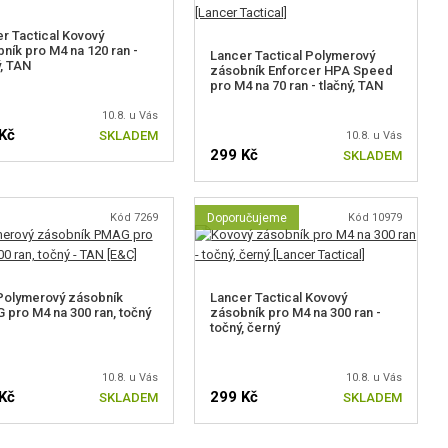
r Tactical Kovový
ník pro M4 na 120 ran -
Lancer Tactical Polymerový
ý, TAN
zásobník Enforcer HPA Speed
pro M4 na 70 ran - tlačný, TAN
10.8. u Vás
Kč
SKLADEM
10.8. u Vás
299 Kč
SKLADEM
Kód 7269
Doporučujeme
Kód 10979
Polymerový zásobník
Lancer Tactical Kovový
pro M4 na 300 ran, točný
zásobník pro M4 na 300 ran -
točný, černý
10.8. u Vás
10.8. u Vás
Kč
299 Kč
SKLADEM
SKLADEM