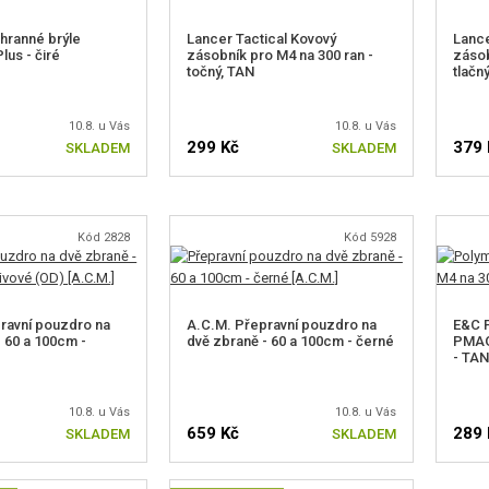
hranné brýle
Lancer Tactical Kovový
Lance
lus - čiré
zásobník pro M4 na 300 ran -
zásob
točný, TAN
tlačn
10.8. u Vás
10.8. u Vás
299 Kč
379 
SKLADEM
SKLADEM
Kód 2828
Kód 5928
ravní pouzdro na
A.C.M. Přepravní pouzdro na
E&C 
- 60 a 100cm -
dvě zbraně - 60 a 100cm - černé
PMAG 
- TAN
10.8. u Vás
10.8. u Vás
659 Kč
289 
SKLADEM
SKLADEM