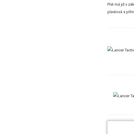
Píst má již v z
plastová s přím