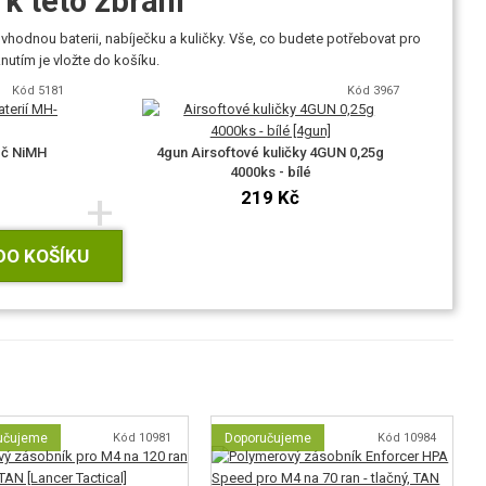
k této zbrani
vhodnou baterii, nabíječku a kuličky. Vše, co budete potřebovat pro
utím je vložte do košíku.
Kód 5181
Kód 3967
eč NiMH
4gun Airsoftové kuličky 4GUN 0,25g
4000ks - bílé
+
219 Kč
DO KOŠÍKU
učujeme
Kód 10981
Doporučujeme
Kód 10984