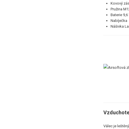
Kovový zá
Pružina M1
Baterie 9,6
Nabíječka
Nášivka La
Vzduchote
Válec je leštěn