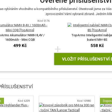
Ověřené příslušenství 
as vybíráním vhodného a kompatibilního příslušenství. Otestovali jsme za Vás 
zprovoznění Vámi vybrané zbraně. Jedním klikn
Kód 5176
pArms Akumulátor NiMH 8,4V /
TopArms Inteligentní nabíj
1600mAh - Mini CQB
baterií MH-8S
+
499 Kč
558 Kč
VLOŽIT PŘÍSLUŠENSTVÍ 
ŘÍSLUŠENSTVÍ
e
Kód 6209
Kód 10980
Dopor