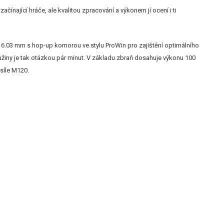
ínající hráče, ale kvalitou zpracování a výkonem jí ocení i ti
 6.03 mm s hop-up komorou ve stylu ProWin pro zajištění optimálního
žiny je tak otázkou pár minut. V základu zbraň dosahuje výkonu 100
 síle M120.