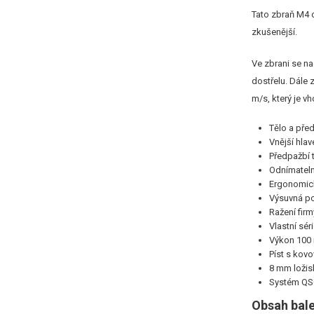
Tato zbraň M4 o
zkušenější.
Ve zbrani se n
dostřelu. Dále
m/s, který je v
Tělo a pře
Vnější hla
Předpažbí 
Odnímateln
Ergonomick
Výsuvná p
Ražení firm
Vlastní sér
Výkon 100 
Píst s ko
8 mm ložis
Systém Q
Obsah bale