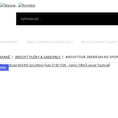
AŇ VYBRAT?
JAKOU BATERII A NABÍJEČKU?
PROČ KUPOVAT U NÁS?
|
|
ZBRANĚ
AIRSOFT PUŠKY A SAMOPALY
AIRSOFTOVÁ ZBRAŇ M4 RIS SPORT
ARMA