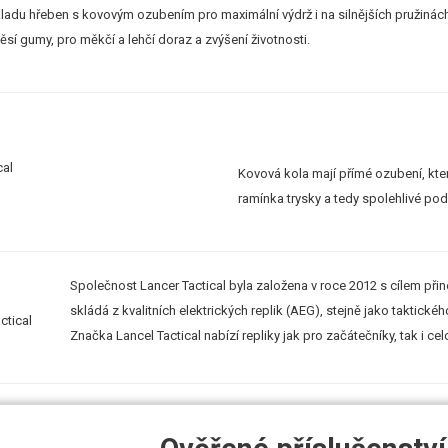
ákladu hřeben s kovovým ozubením pro maximální výdrž i na silnějších pružinách
ěsí gumy, pro měkčí a lehčí doraz a zvýšení životnosti.
Kovová kola mají přímé ozubení, které
ramínka trysky a tedy spolehlivé pod
Společnost Lancer Tactical byla založena v roce 2012 s cílem při
skládá z kvalitních elektrických replik (AEG), stejně jako taktické
Značka Lancel Tactical nabízí repliky jak pro začátečníky, tak i c