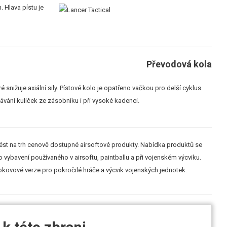
. Hlava pístu je
Převodová kola
 snižuje axiální sily. Pístové kolo je opatřeno vačkou pro delší cyklus
ávání kuliček ze zásobníku i při vysoké kadenci.
nést na trh cenově dostupné airsoftové produkty. Nabídka produktů se
ho vybavení používaného v airsoftu, paintballu a při vojenském výcviku.
elokovové verze pro pokročilé hráče a výcvik vojenských jednotek.