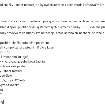
d značky Lancer Tactical je díky své nízké váze a ceně vhodná především pro zač
achází píst s kovovým ozubením pro vyšší životnost a přesná hlaveň o průměru
 zbraň disponuje oblíbeným systémem rychlé výměny pružiny - QSC. Výměna pru
hodný především do budov. Pro náročnější hráče se v balení nachází i pružina o
dpažbí z lehkého odolného polymeru
veň, kompenzátor a přední mířidlo z kovu
typu RIS
á transportní rukojeť
y tvarovaná zásobníková šachta
olohovatelná pažba
y Lancer Tactical
iové číslo
m/s, popř. 120 m/s
vovým ozubením
ka
SC
ní