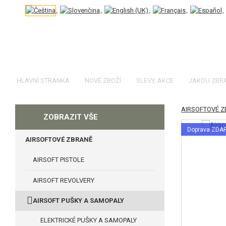
HLAVNÍ STRÁNKA
NOVÉ ZBOŽÍ
SLEVY, AKCE
JAKOU ZBR
AIRSOFTOVÉ 
KATEGORIE
ZOBRAZIT VŠE
Doprava ZD
AIRSOFTOVÉ ZBRANĚ
AIRSOFT PISTOLE
AIRSOFT REVOLVERY
AIRSOFT PUŠKY A SAMOPALY
ELEKTRICKÉ PUŠKY A SAMOPALY