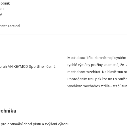
sobník
20
 V
ncer Tactical
Mechabox i tělo zbraně mají systém
rychlé výměny pružiny znamená, že lz
mechabox rozebírat. Na hlavě trnu s
Pootočením trnu pak lze trn i s pruž
vyndávat mechabox z těla - stačí su
chnika
ý pro optimální chod pístu a zvýšení výkonu.