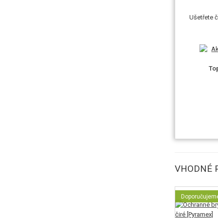
Ušetřete č
To
VHODNÉ P
Doporučujem