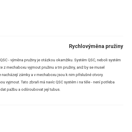
Rychlovýměna pružiny
 QSC - výměna pružiny je otázkou okamžiku. Systém QSC, neboli systém
e z mechaboxu vyjmout pružinu a trn pružiny, aniž by se musel
e nacházejí zámky a v mechaboxu jsou k nim příslušné otvory.
inou vyjmout. Tato zbraň má navíc QSC systém i na těle - není potřeba
ndat pažbu a odšroubovat její tubus.