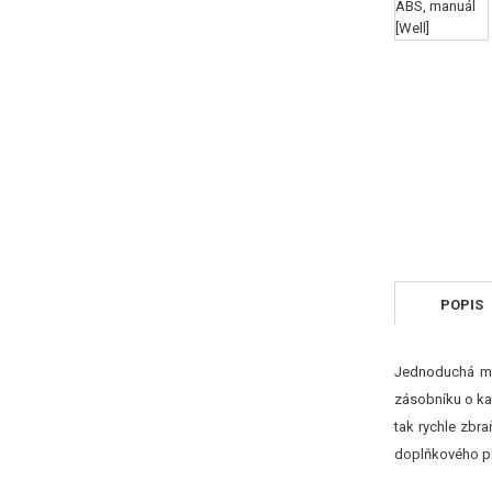
POPIS
Jednoduchá man
zásobníku o kap
tak rychle zbra
doplňkového pří