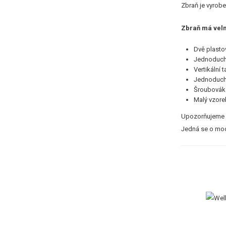
Zbraň je vyrobe
Zbraň má velm
Dvě plasto
Jednoduchý
Vertikální 
Jednoduch
Šroubovák p
Malý vzore
Upozorňujeme z
Jedná se o mode