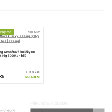
učujeme
Kód 4329
ng Airsoftové kuličky BB
0,16g 5000ks - bílé
11.8. u Vás
Kč
SKLADEM
PŘIHLAŠ SE K ODBĚRU
ení zboží