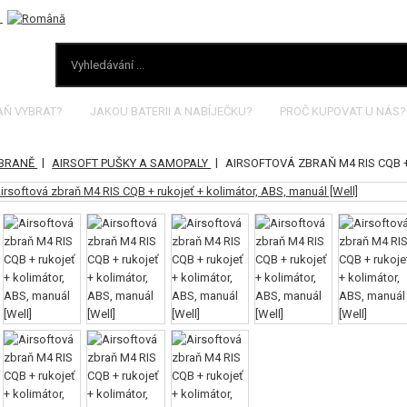
AŇ VYBRAT?
JAKOU BATERII A NABÍJEČKU?
PROČ KUPOVAT U NÁS?
|
|
ZBRANĚ
AIRSOFT PUŠKY A SAMOPALY
AIRSOFTOVÁ ZBRAŇ M4 RIS CQB 