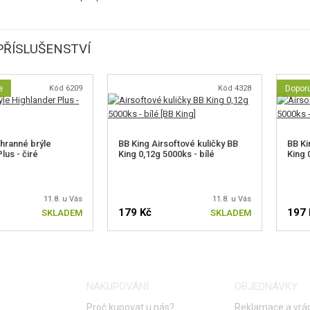
ŘÍSLUŠENSTVÍ
e
Kód 6209
Kód 4328
Dopor
hranné brýle
BB King Airsoftové kuličky BB
BB Ki
lus - čiré
King 0,12g 5000ks - bílé
King 
11.8. u Vás
11.8. u Vás
179 Kč
197 
SKLADEM
SKLADEM
NAKUPOVÁNÍ
OBJEDNÁVKY
Proč kupovat u nás?
Reklamace a vrác