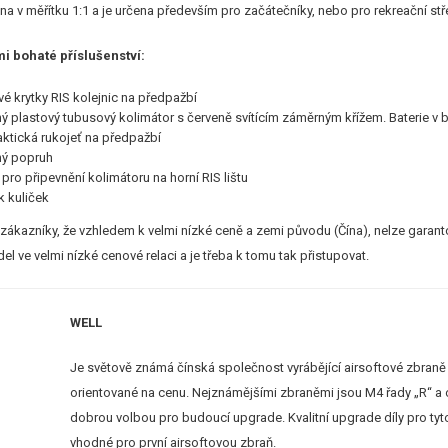
na v měřítku 1:1 a je určena především pro začátečníky, nebo pro rekreační stř
i bohaté příslušenství:
vé krytky RIS kolejnic na předpažbí
 plastový tubusový kolimátor s červeně svítícím záměrným křížem. Baterie v b
taktická rukojeť na předpažbí
ý popruh
ro připevnění kolimátoru na horní RIS lištu
k kuliček
ákazníky, že vzhledem k velmi nízké ceně a zemi původu (Čína), nelze garan
l ve velmi nízké cenové relaci a je třeba k tomu tak přistupovat.
WELL
Je světově známá čínská společnost vyrábějící airsoftové zbraně 
orientované na cenu. Nejznámějšími zbraněmi jsou M4 řady „R“ a 
dobrou volbou pro budoucí upgrade. Kvalitní upgrade díly pro tyt
vhodné pro první airsoftovou zbraň.