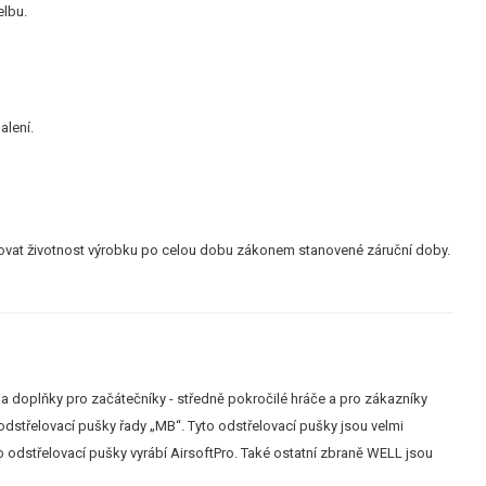
elbu.
alení.
tovat životnost výrobku po celou dobu zákonem stanovené záruční doby.
a doplňky pro začátečníky - středně pokročilé hráče a pro zákazníky
odstřelovací pušky řady „MB“. Tyto odstřelovací pušky jsou velmi
o odstřelovací pušky vyrábí AirsoftPro. Také ostatní zbraně WELL jsou