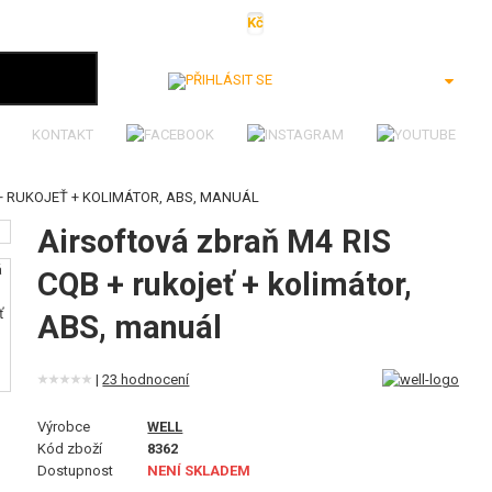
Kč
€
$
Ft
lei
Přihlásit se
KONTAKT
+ RUKOJEŤ + KOLIMÁTOR, ABS, MANUÁL
Airsoftová zbraň M4 RIS
CQB + rukojeť + kolimátor,
ABS, manuál
|
23 hodnocení
Výrobce
WELL
Kód zboží
8362
Dostupnost
NENÍ SKLADEM