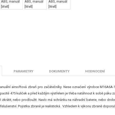
PARAMETRY
DOKUMENTY
HODNOCENÍ
uální airsoftová zbraň pro začátečníky. Nese označení výrobce M16A6A-1 a
acitě 475 kuliček a před každým výstřelem je třeba natáhnout k sobě páku závěr
ň zkrátit, nebo prodloužit. Navíc má schránku na náhradní baterie, nebo drob
slušenství. Pojistka zbraně je realistická. Vzhledem k výkonu zbraně doporuč