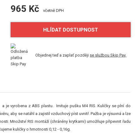
965 Kč
včetně DPH
HLÍDAT DOSTUPNOST
Objednej teď a zaplať později
se službou Skip Pay.
 je vyrobena z ABS plastu. Imituje pušku M4 RIS. Kuličky se plní do
u, aby se natáhl a zajistil vzduchový píst uvnitř. Pažba je výsuvná a lze
nosti. Množství RIS montáží (chráněny krytkami) umožňuje připevnit řadu
ujeme kuličky o hmotnosti 0,12 - 0,16g.