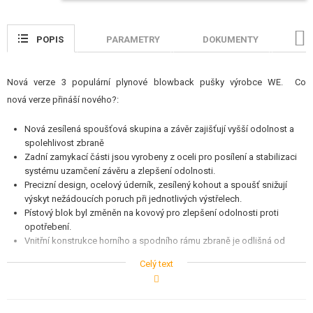
STAVEBNICE, MODELY
POPIS
PARAMETRY
DOKUMENTY
H
REKLAMNÍ PŘEDMĚTY
POŠKOZENÉ, POUŽITÉ ZBOŽÍ
Nová verze 3 populární plynové blowback pušky výrobce WE. Co
nová verze přináší nového?:
NOVINKY
Nová zesílená spoušťová skupina a závěr zajišťují vyšší odolnost a
SLEVY, AKCE
spolehlivost zbraně
Zadní zamykací části jsou vyrobeny z oceli pro posílení a stabilizaci
systému uzamčení závěru a zlepšení odolnosti.
KONTAKT
Precizní design, ocelový úderník, zesílený kohout a spoušť snižují
výskyt nežádoucích poruch při jednotlivých výstřelech.
Pístový blok byl změněn na kovový pro zlepšení odolnosti proti
opotřebení.
Vnitřní konstrukce horního a spodního rámu zbraně je odlišná od
starého modelu (nelze použít starší spoušťový mechanismus).
Celý text
Staré plynové a CO2 zásobníky M4 nelze použít v novém systému.
Nová verze plynových a CO2 zásobníků M4 je kompatibilní se starší
verzí.