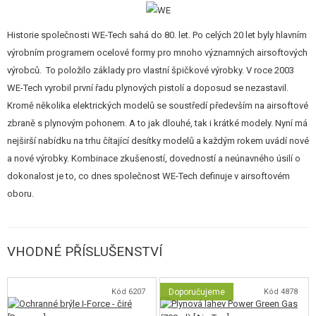
Replika legendární pušky M4 CQBR od renomovaného výrobce WE Taiwan
je ideální volbou pro náročné hráče airsoftu, kteří hledají maximální
Historie společnosti WE-Tech sahá do 80. let. Po celých 20 let byly hlavním
autenticitu a výkon. Tato zbraň byla navržena v měřítku 1:1 podle své reálné
výrobním programem ocelové formy pro mnoho významných airsoftových
předlohy, což zaručuje dokonalou věrnost v designu, hmotnosti a
výrobců. To položilo základy pro vlastní špičkové výrobky. V roce 2003
ergonomii.
WE-Tech vyrobil první řadu plynových pistolí a doposud se nezastavil.
Konstrukce a materiály
Kromě několika elektrických modelů se soustředí především na airsoftové
Tělo zbraně je
celokovové
, což zajišťuje nejen realistický vzhled, ale také
zbraně s plynovým pohonem. A to jak dlouhé, tak i krátké modely. Nyní má
vysokou odolnost při náročném používání. Pažbička a výsuvná pažba jsou
nejširší nabídku na trhu čítající desítky modelů a každým rokem uvádí nové
vyrobeny z vysoce kvalitního polymeru, který je lehký a zároveň odolný.
a nové výrobky. Kombinace zkušeností, dovedností a neúnavného úsilí o
Tato kombinace materiálů přináší optimální vyvážení zbraně pro
dokonalost je to, co dnes společnost WE-Tech definuje v airsoftovém
pohodlnou manipulaci v terénu.
oboru.
Funkčnost
Zbraň je vybavena kovovým vnitřním mechanismem, který garantuje
VHODNÉ PŘÍSLUŠENSTVÍ
spolehlivost a dlouhou životnost. Nabízí
tři střelecké režimy
–
zajištěno
,
jednotlivé střely
a
plně automatickou dávku
, což umožňuje maximální
přizpůsobení herním situacím. Zásobník pojme
30 ran
, což odpovídá
Kód 6207
Doporučujeme
Kód 4878
kapacitě reálné pušky, a zbraň tak poskytuje skvělý zážitek z taktické hry.