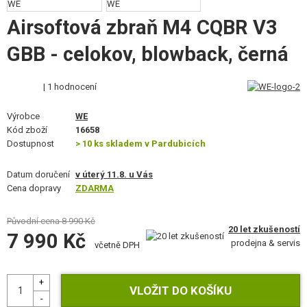
VÝSTROJ, UNIFORMY, POUZDRA
Airsoftová zbraň M4 CQBR V3
MASKOVÁNÍ, BARVY, PÁSKY
GBB - celokov, blowback, černá
VYSÍLAČKY, HEADSETY, KAMERY
| 1 hodnocení
DOPLŇKY KE ZBRANÍM, POPRUHY
Výrobce
WE
Kód zboží
16658
NÁHRADNÍ DÍLY, UPGRADE
Dostupnost
> 10 ks skladem v Pardubicích
SERVIS A ÚDRŽBA ZBRANÍ
Datum doručení
v úterý 11.8. u Vás
Cena dopravy
ZDARMA
SEBEOBRANA, VÝCVIK, NOŽE
Původní cena
8 990 Kč
TERČE, STŘELNICE
20 let zkušeností
7 990 Kč
prodejna & servis
včetně DPH
OUTDOOR A BUSHCRAFT
JÍDLO