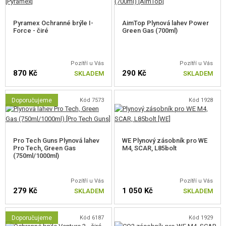
Autenticita
Pyramex Ochranné brýle I-
AimTop Plynová lahev Power
Důraz na detaily, jako je realistický zvuk závěru, pohyblivé části a přirozený
Force - čiré
Green Gas (700ml)
zpětný ráz, přispívá k jedinečnému dojmu ze střelby. Díky svému
robustnímu zpracování a kvalitním materiálům je M4 CQBR ideální nejen
Pozítří u Vás
Pozítří u Vás
pro airsoftové hry, ale i pro tréninkové simulace a sběratele.
870 Kč
290 Kč
SKLADEM
SKLADEM
Klíčové vlastnosti
Doporučujeme
Kód 7573
Kód 1928
Měřítko 1:1 ke skutečné zbrani.
Celokovové tělo s plastovými prvky (pažba a pažbička).
Kovové vnitřní díly pro dlouhou životnost.
Tři režimy střelby: zajištěno, jednotlivé střely, automatická dávka.
Pro Tech Guns Plynová lahev
WE Plynový zásobník pro WE
Realistický zásobník na 30 ran.
Pro Tech, Green Gas
M4, SCAR, L85bolt
(750ml/1000ml)
Tato plynová zbraň M4 CQBR kombinuje realistický vzhled, výjimečnou
funkčnost a robustní konstrukci. Je to dokonalý nástroj pro všechny, kteří
Pozítří u Vás
Pozítří u Vás
chtějí zažít pocit, jako by drželi skutečnou zbraň.
279 Kč
1 050 Kč
SKLADEM
SKLADEM
Pokud hledáte tu nejvyšší realističnost, co airsoft může nabídnout, pak
Doporučujeme
Kód 6187
Kód 1929
zvolte plynovku s blowbackem. Firma WE se řadí mezi špičku v oboru.