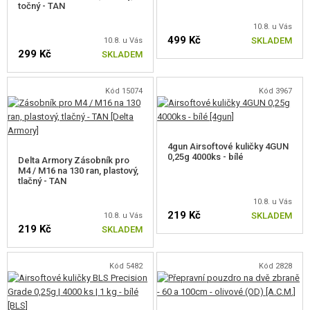
točný - TAN
10.8. u Vás
499 Kč
SKLADEM
10.8. u Vás
299 Kč
SKLADEM
Kód 15074
Kód 3967
4gun Airsoftové kuličky 4GUN
0,25g 4000ks - bílé
Delta Armory Zásobník pro
M4 / M16 na 130 ran, plastový,
tlačný - TAN
10.8. u Vás
219 Kč
SKLADEM
10.8. u Vás
219 Kč
SKLADEM
Kód 5482
Kód 2828