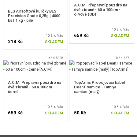
A.C.M. Přepravní pouzdro na
dvě zbraně - 60 a 100cm -
BLS Airsoftové kuličky BLS
olivové (OD)
Precision Grade 0,25g | 4000
ks | 1 kg - bílé
10.8. u Vás
659 Kč
SKLADEM
10.8. u Vás
218 Kč
SKLADEM
Kód 5928
Kód 667
A.C.M. Přepravní pouzdro na
TopArms Propojovací kabel
dvě zbraně - 60 a 100cm -
DeanT samice - Tamiya
černé
samice (malý)
10.8. u Vás
10.8. u Vás
659 Kč
50 Kč
SKLADEM
SKLADEM