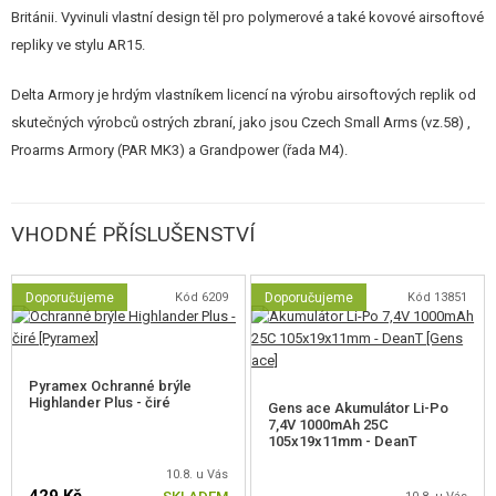
Funkce ETU procesorovky
Británii. Vyvinuli vlastní design těl pro polymerové a také kovové airsoftové
repliky ve stylu AR15.
SEMI v režimu Auto
Dávka 3 výstřely
Delta Armory je hrdým vlastníkem licencí na výrobu airsoftových replik od
Dávka 5 výstřelů
Binární spoušť
skutečných výrobců ostrých zbraní, jako jsou Czech Small Arms (vz.58) ,
Režim AUG
Proarms Armory (PAR MK3) a Grandpower (řada M4).
Sniper režim
Citlivost spouště s různými úrovněmi
Přednatažení pístu s různými úrovněmi
VHODNÉ PŘÍSLUŠENSTVÍ
Možnost zapnutí a vypnutí aktivní brzdy
Novinkou v řadě Eagle je také nová pažba Delta Stock v.2, která má
moderní design a pogumovanou pažbu pro pohodlnější míření. Současně
Doporučujeme
Kód 6209
Doporučujeme
Kód 13851
řada Eagle obsahuje také novou pažbičku v.2, která má lepší design, ale
také propracovanější systém regulace přítlaku motoru než první verze.
Pyramex Ochranné brýle
AR15 SilentOps DMR ALPHA má
celokovovou konstrukci
, kdy je celá
Highlander Plus - čiré
Gens ace Akumulátor Li-Po
7,4V 1000mAh 25C
zbraň (předpažbí, tělo, spoušť, poutko na popruh a další menší vnější
105x19x11mm - DeanT
části) vyrobena z kovu. Na liště RIS je namontováno stavitelné zadní hledí.
10.8. u Vás
Předpažbí je typu
KEYMOD
o délce 12,2 palce (31 cm), které má oproti