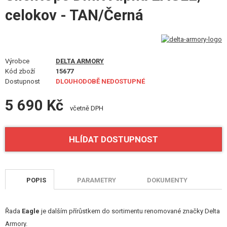
VÝSTROJ, UNIFORMY, POUZDRA
celokov - TAN/Černá
MASKOVÁNÍ, BARVY, PÁSKY
VYSÍLAČKY, HEADSETY, KAMERY
Výrobce
DELTA ARMORY
Kód zboží
15677
DOPLŇKY KE ZBRANÍM, POPRUHY
Dostupnost
DLOUHODOBĚ NEDOSTUPNÉ
NÁHRADNÍ DÍLY, UPGRADE
5 690 Kč
včetně DPH
SERVIS A ÚDRŽBA ZBRANÍ
HLÍDAT DOSTUPNOST
SEBEOBRANA, VÝCVIK, NOŽE
TERČE, STŘELNICE
POPIS
PARAMETRY
DOKUMENTY
OUTDOOR A BUSHCRAFT
JÍDLO
Řada
Eagle
je dalším přírůstkem do sortimentu renomované značky Delta
Armory.