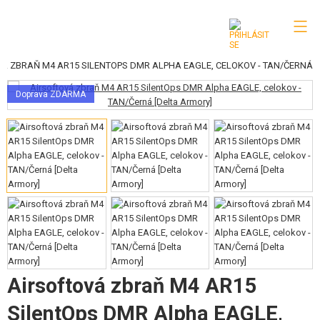
Á ZBRAŇ M4 AR15 SILENTOPS DMR ALPHA EAGLE, CELOKOV - TAN/ČERNÁ
KATEGORIE
Doprava ZDARMA
AIRSOFTOVÉ ZBRANĚ
VZDUCHOVÉ ZBRANĚ, PRAKY
GRANÁTOMETY, GRANÁTY
KULIČKY, PLYN
AKUMULÁTORY, NABÍJEČKY
ZÁSOBNÍKY, PLNIČKY
Airsoftová zbraň M4 AR15
BRÝLE, MASKY
SilentOps DMR Alpha EAGLE,