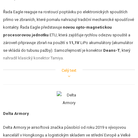
STAVEBNICE, MODELY
Řada Eagle reaguje na rostoucí poptávku po elektronických spouštích
REKLAMNÍ PŘEDMĚTY
přímo ve zbraních, které pomalu nahrazují tradiční mechanické spoušťové
kontakty. Řada Eagle představuje
novou opto-magnetickou
POŠKOZENÉ, POUŽITÉ ZBOŽÍ
procesorovou jednotku
ETU, která zajišťuje rychlou odezvu spouště a
zároveň připravuje zbraň na použití s
11,1V
LiPo akumulátory (akumulátor
NOVINKY
se vkládá do tubusu pažby). Samozřejmostí je konektor
Deans-T
, který
nahradil klasický konektor Tamiya.
SLEVY, AKCE
Celý text
Jak se již stalo zvykem, Delta Armory dodává výrobky, které mají vynikající
KONTAKT
poměr ceny a kvality, a u řady Eagle se to opět potvrdilo. Řada Eagle nabízí
nejen nastavení citlivosti spouště prostřednictvím jednotky ETU, ale také
délky dráhy spouště
prostřednictvím nastavitelného šroubu umístěného
lučíku spouště. Jednotka ETU sleduje stav baterie, v případě jejího
nedostatečného nabití nebo přebití může vypnout a chránit tak baterii. Na
Delta Armory
tuto skutečnost vás upozorní zvukovým signálem. ETU je zároveň
vybavena funkcí aktivní brzdy.
Delta Armory je airsoftová značka působící od roku 2019 s vývojovou
kanceláří v Hongkongu a logistickým skladem ve střední Evropě a Velké