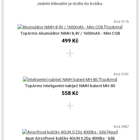
okamžiku. Systém QSC, neboli systém rychlé výměny pružiny znamená, že
Jedním kliknutím je vložte do košíku.
lze z mechaboxu vyjmout pružinu a trn pružiny, aniž by se musel mechabox
rozebírat. Na hlavě trnu se nacházejí zámky a v mechaboxu jsou k nim
Kód 5176
příslušné otvory. Pootočením trnu pak lze trn i s pružinou vyjmout. Tato
zbraň má navíc QSC systém i na těle - není potřeba vyndávat mechabox z
TopArms Akumulátor NiMH 8,4V / 1600mAh - Mini CQB
499 Kč
těla - stačí sundat pažbu a odšroubovat její tubus.
+
Vzduchotechnika
Kód 5181
Válec je leštěný pro optimální chod pístu a zvýšení výkonu.
TopArms Inteligentní nabíječ NiMH baterií MH-8S
Píst má již v základu hřeben s kovovým ozubením pro maximální výdrž i na
558 Kč
silnějších pružinách. Hlava pístu je plastová s příměsí gumy, pro měkčí a
+
lehčí doraz a zvýšení životnosti.
Kód 3967
4gun Airsoftové kuličky 4GUN 0,25g 4000ks - bílé