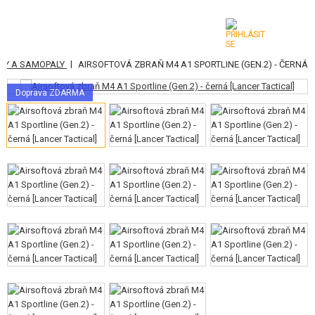
|
ŠKY A SAMOPALY
AIRSOFTOVÁ ZBRAŇ M4 A1 SPORTLINE (GEN.2) - ČERNÁ
KATEGORIE
Doprava ZDARMA
AIRSOFTOVÉ ZBRANĚ
VZDUCHOVÉ ZBRANĚ, PRAKY
GRANÁTOMETY, GRANÁTY
KULIČKY, PLYN
AKUMULÁTORY, NABÍJEČKY
ZÁSOBNÍKY, PLNIČKY
BRÝLE, MASKY