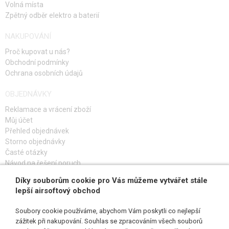
Volná místa
Zpětný odběr elektro a baterií
NAKUPOVÁNÍ
Proč kupovat u nás?
Obchodní podmínky
Ochrana osobních údajů
OBJEDNÁVKY
Reklamace a vrácení zboží
Můj účet
Přehled objednávek
Storno objednávky
Časté otázky
Návod na řešení poruch
Díky souborům cookie pro Vás můžeme vytvářet stále
PŘIHLAŠ SE K ODBĚRU
lepší airsoftový obchod
Soubory cookie používáme, abychom Vám poskytli co nejlepší
zážitek při nakupování. Souhlas se zpracováním všech souborů