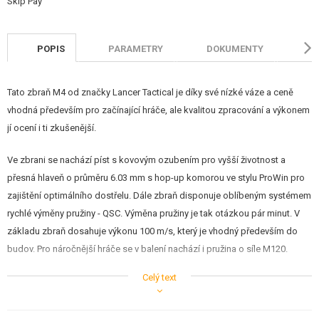
STAVEBNICE, MODELY
REKLAMNÍ PŘEDMĚTY
POPIS
PARAMETRY
DOKUMENTY
H
POŠKOZENÉ, POUŽITÉ ZBOŽÍ
Tato zbraň M4 od značky Lancer Tactical je díky své nízké váze a ceně
NOVINKY
vhodná především pro začínající hráče, ale kvalitou zpracování a výkonem
jí ocení i ti zkušenější.
SLEVY, AKCE
Ve zbrani se nachází píst s kovovým ozubením pro vyšší životnost a
přesná hlaveň o průměru 6.03 mm s hop-up komorou ve stylu ProWin pro
KONTAKT
zajištění optimálního dostřelu. Dále zbraň disponuje oblíbeným systémem
rychlé výměny pružiny - QSC. Výměna pružiny je tak otázkou pár minut. V
základu zbraň dosahuje výkonu 100 m/s, který je vhodný především do
budov. Pro náročnější hráče se v balení nachází i pružina o síle M120.
Celý text
Tělo a předpažbí z lehkého odolného polymeru
Vnější hlaveň, kompenzátor a přední mířidlo z kovu
Předpažbí typu M4A1