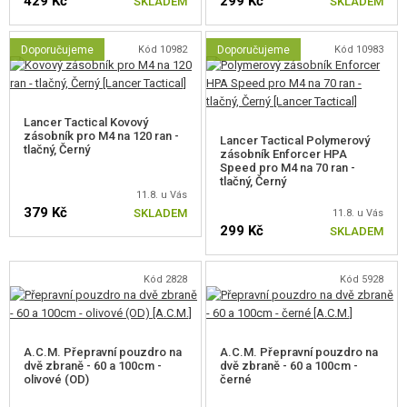
429 Kč
299 Kč
SKLADEM
SKLADEM
Doporučujeme
Kód 10982
Doporučujeme
Kód 10983
Lancer Tactical Kovový
zásobník pro M4 na 120 ran -
Lancer Tactical Polymerový
tlačný, Černý
zásobník Enforcer HPA
Speed pro M4 na 70 ran -
tlačný, Černý
11.8. u Vás
379 Kč
SKLADEM
11.8. u Vás
299 Kč
SKLADEM
Kód 2828
Kód 5928
A.C.M. Přepravní pouzdro na
A.C.M. Přepravní pouzdro na
dvě zbraně - 60 a 100cm -
dvě zbraně - 60 a 100cm -
olivové (OD)
černé