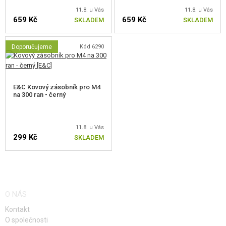
11.8. u Vás
11.8. u Vás
659 Kč
659 Kč
SKLADEM
SKLADEM
Doporučujeme
Kód 6290
E&C Kovový zásobník pro M4
na 300 ran - černý
11.8. u Vás
299 Kč
SKLADEM
O NÁS
Kontakt
O společnosti