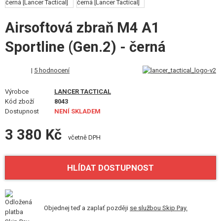
VÝSTROJ, UNIFORMY, POUZDRA
Airsoftová zbraň M4 A1
MASKOVÁNÍ, BARVY, PÁSKY
Sportline (Gen.2) - černá
VYSÍLAČKY, HEADSETY, KAMERY
|
5 hodnocení
DOPLŇKY KE ZBRANÍM, POPRUHY
Výrobce
LANCER TACTICAL
NÁHRADNÍ DÍLY, UPGRADE
Kód zboží
8043
Dostupnost
NENÍ SKLADEM
SERVIS A ÚDRŽBA ZBRANÍ
3 380 Kč
včetně DPH
SEBEOBRANA, VÝCVIK, NOŽE
TERČE, STŘELNICE
HLÍDAT DOSTUPNOST
OUTDOOR A BUSHCRAFT
JÍDLO
Objednej teď a zaplať později
se službou Skip Pay.