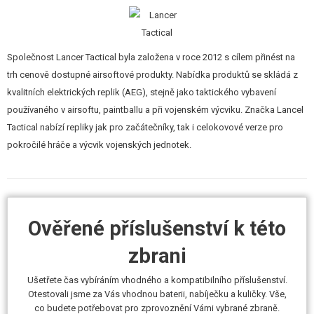
Odnímatelná transportní rukojeť
Výsuvná polohovatelná pažba
Ražení firmy Lancer Tactical
Vlastní sériové číslo
Společnost Lancer Tactical byla založena v roce 2012 s cílem přinést na
Výkon 100 m/s, popř. 120 m/s
Píst s kovovým ozubením
trh cenově dostupné airsoftové produkty. Nabídka produktů se skládá z
8 mm ložiska
kvalitních elektrických replik (AEG), stejně jako taktického vybavení
Systém QSC
používaného v airsoftu, paintballu a při vojenském výcviku. Značka Lancel
Obsah balení
Tactical nabízí repliky jak pro začátečníky, tak i celokovové verze pro
Kovový zásobník
pokročilé hráče a výcvik vojenských jednotek.
Pružina M120
Baterie 9,6 V
Nabíječka
Nášivka Lancer Tactical
Ověřené příslušenství k této
zbrani
Rychlovýměna pružiny
Ušetřete čas vybíráním vhodného a kompatibilního příslušenství.
Otestovali jsme za Vás vhodnou baterii, nabíječku a kuličky. Vše,
Mechabox i tělo zbraně mají systém QSC - výměna pružiny je otázkou
co budete potřebovat pro zprovoznění Vámi vybrané zbraně.