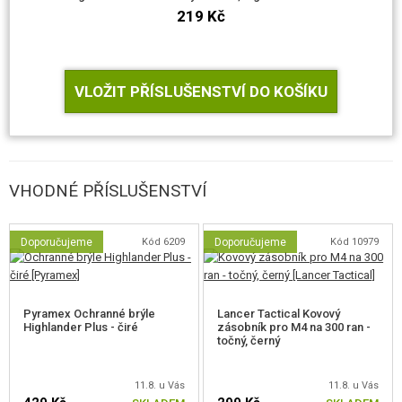
219 Kč
Převodová kola
Kovová kola mají přímé ozubení, které snižuje axiální sily. Pístové kolo je
VLOŽIT PŘÍSLUŠENSTVÍ DO KOŠÍKU
opatřeno vačkou pro delší cyklus ramínka trysky a tedy spolehlivé
podávání kuliček ze zásobníku i při vysoké kadenci.
VHODNÉ PŘÍSLUŠENSTVÍ
Doporučujeme
Kód 6209
Doporučujeme
Kód 10979
Pyramex Ochranné brýle
Lancer Tactical Kovový
Highlander Plus - čiré
zásobník pro M4 na 300 ran -
točný, černý
11.8. u Vás
11.8. u Vás