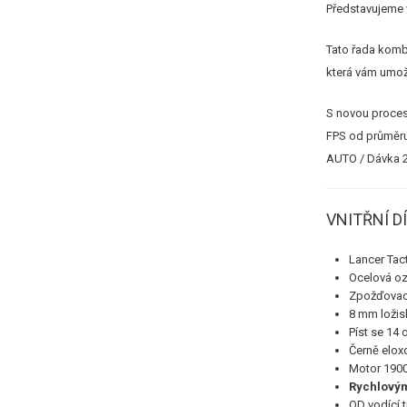
Představujeme
Tato řada komb
která vám umožn
S novou proce
FPS od průměru)
AUTO / Dávka 2-
VNITŘNÍ D
Lancer Tac
Ocelová oz
Zpožďovac
8 mm ložis
Píst se 14
Černě elox
Motor 190
Rychlový
QD vodící t