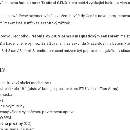
 vám novou řadu
Lancer Tactical GEN3
, která nabízí vynikající funkce a vlastn
inuje osvědčené polymerové tělo z předchozí řady Gen2 s novou programova
í maximálně si užít váš airsoftový zážitek.
sorovou jednotkou
Nebula V2 ZION Arms s magnetickým senzorem
má zbr
 a kadenci střelby mezi 23 a 25 ranami za sekundu (v závislosti na baterii, kt
3-4-5 ran / Binární. S těmito funkcemi můžete být připraveni na jakékoliv situac
ÍLY
tical kovový skelet mechaboxu
ubená kola 18:1 (pístové kolo je specifické pro ETU Nebula Zion Arms)
í vačka
ka
 ocelovými zuby
ovaný válec s vylepšenou povrchovou úpravou
00 RPM
měna pružiny
(QD)
rn pružiny s ložiskem