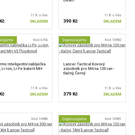
DeanT
11.8. u Vás
11.8. u Vás
Kč
390 Kč
SKLADEM
SKLADEM
učujeme
Kód 6756
Doporučujeme
Kód 10982
ms Inteligentní nabíječka
Lancer Tactical Kovový
 Li-Ion, Li-Fe baterií MH-
zásobník pro M4 na 120 ran -
tlačný, Černý
11.8. u Vás
11.8. u Vás
Kč
379 Kč
SKLADEM
SKLADEM
Kód 10980
Doporučujeme
Kód 10981