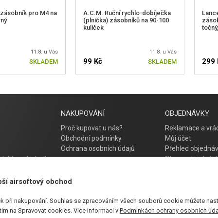
zásobník pro M4 na
A.C.M. Ruční rychlo-dobíječka
Lance
rný
(plnička) zásobníků na 90-100
zásob
kuliček
točný
11.8. u Vás
11.8. u Vás
99 Kč
299 
SKLADEM
SKLADEM
NAKUPOVÁNÍ
OBJEDNÁVKY
Proč kupovat u nás?
Reklamace a vrác
Obchodní podmínky
Můj účet
Ochrana osobních údajů
Přehled objedná
lektro a baterií
Storno objednáv
Časté otázky
Návod na řešení 
pší airsoftový obchod
k při nakupování. Souhlas se zpracováním všech souborů cookie můžete nasta
utím na Spravovat cookies. Více informací v
Podmínkách ochrany osobních úda