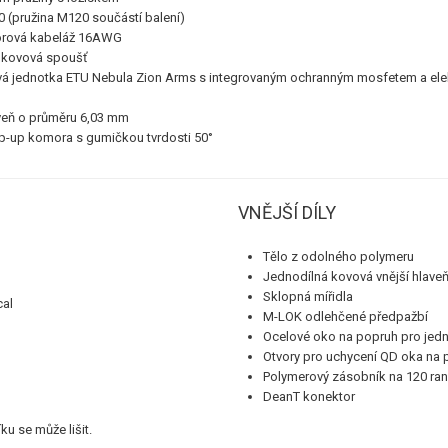
0 (pružina M120 součástí balení)
rová kabeláž 16AWG
 kovová spoušť
á jednotka ETU Nebula Zion Arms s integrovaným ochranným mosfetem a ele
veň o průměru 6,03 mm
p-up komora s gumičkou tvrdosti 50°
VNĚJŠÍ DÍLY
Tělo z odolného polymeru
Jednodílná kovová vnější hlave
Sklopná mířidla
M-LOK odlehčené předpažbí
Ocelové oko na popruh pro jed
Otvory pro uchycení QD oka na 
Polymerový zásobník na 120 ran
DeanT konektor
u se může lišit.