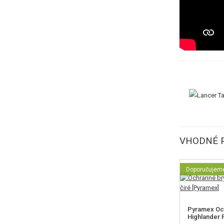
VHODNÉ P
Doporučujem
Pyramex Oc
Highlander P