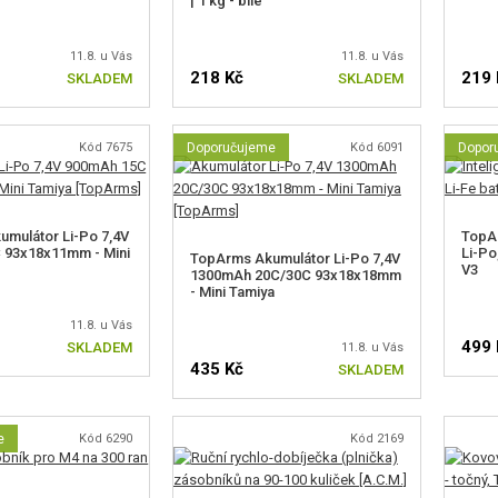
| 1 kg - bílé
11.8. u Vás
11.8. u Vás
218 Kč
219 
SKLADEM
SKLADEM
Kód 7675
Doporučujeme
Kód 6091
Dopor
mulátor Li-Po 7,4V
TopAr
 93x18x11mm - Mini
Li-Po,
TopArms Akumulátor Li-Po 7,4V
V3
1300mAh 20C/30C 93x18x18mm
- Mini Tamiya
11.8. u Vás
499 
SKLADEM
11.8. u Vás
435 Kč
SKLADEM
e
Kód 6290
Kód 2169