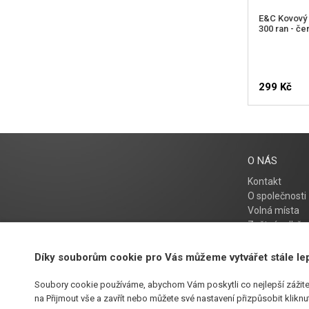
E&C Kovový 
300 ran - če
299 Kč
O NÁS
Kontakt
O společnosti
Volná místa
Zpětný odběr e
Díky souborům cookie pro Vás můžeme vytvářet stále le
Soubory cookie používáme, abychom Vám poskytli co nejlepší zážite
na Přijmout vše a zavřít nebo můžete své nastavení přizpůsobit klikn