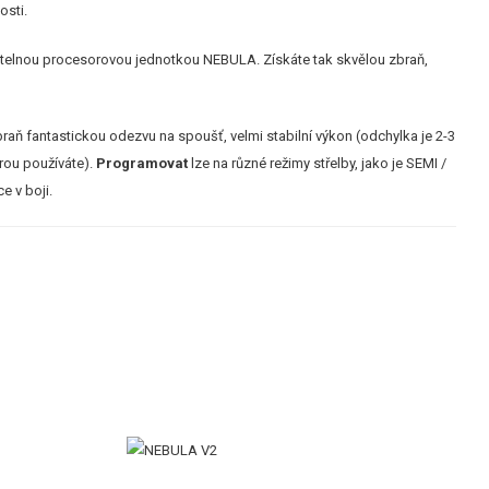
osti.
telnou procesorovou jednotkou NEBULA. Získáte tak skvělou zbraň,
aň fantastickou odezvu na spoušť, velmi stabilní výkon (odchylka je 2-3
erou používáte).
Programovat
lze na různé režimy střelby, jako je SEMI /
e v boji.