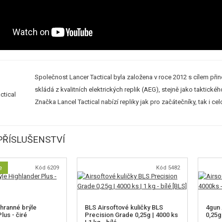
Společnost Lancer Tactical byla založena v roce 2012 s cílem při
skládá z kvalitních elektrických replik (AEG), stejně jako taktické
Značka Lancel Tactical nabízí repliky jak pro začátečníky, tak i c
ŘÍSLUŠENSTVÍ
e
Kód 6209
Kód 5482
hranné brýle
BLS Airsoftové kuličky BLS
4gun 
lus - čiré
Precision Grade 0,25g | 4000 ks
0,25g