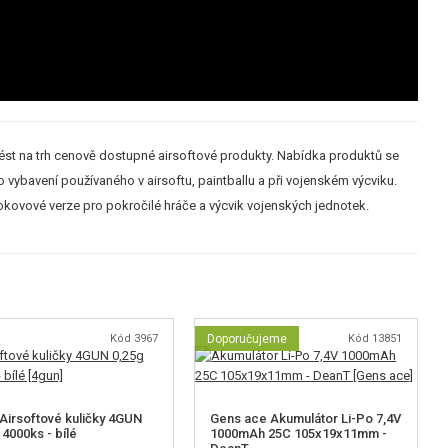
nést na trh cenově dostupné airsoftové produkty. Nabídka produktů se
ho vybavení používaného v airsoftu, paintballu a při vojenském výcviku.
elokovové verze pro pokročilé hráče a výcvik vojenských jednotek.
Kód 3967
Doporučujeme
Kód 13851
Airsoftové kuličky 4GUN
Gens ace Akumulátor Li-Po 7,4V
 4000ks - bílé
1000mAh 25C 105x19x11mm -