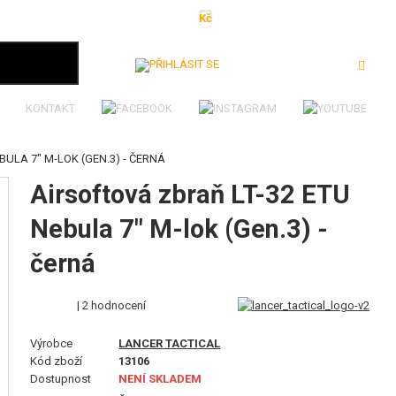
Kč
€
$
Ft
lei
Přihlásit se
KONTAKT
BULA 7" M-LOK (GEN.3) - ČERNÁ
Airsoftová zbraň LT-32 ETU
Nebula 7" M-lok (Gen.3) -
černá
| 2 hodnocení
Výrobce
LANCER TACTICAL
Kód zboží
13106
Dostupnost
NENÍ SKLADEM