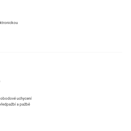
ktronickou
ň
nobodové uchycení
předpažbí a pažbě