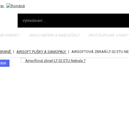
AŇ VYBRAT?
JAKOU BATERII A NABÍJEČKU?
PROČ KUPOVAT U NÁS?
|
|
ZBRANĚ
AIRSOFT PUŠKY A SAMOPALY
AIRSOFTOVÁ ZBRAŇ LT-32 ETU NE
ARMA