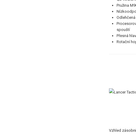
Pružina M9
Nízkoodpo
Odlehčená
Procesorov
spouští
Přesná hla
Rotační ho
Vzhled zásobník