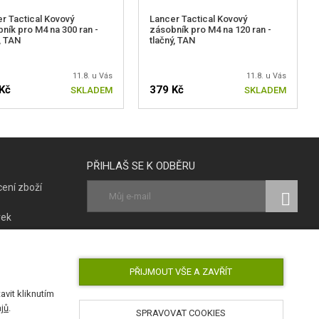
r Tactical Kovový
Lancer Tactical Kovový
ník pro M4 na 300 ran -
zásobník pro M4 na 120 ran -
, TAN
tlačný, TAN
11.8. u Vás
11.8. u Vás
Kč
379 Kč
SKLADEM
SKLADEM
PŘIHLAŠ SE K ODBĚRU
ení zboží
vek
ky
SLEDUJ NÁS
poruch
PŘIJMOUT VŠE A ZAVŘÍT
vit kliknutím
jů
.
SPRAVOVAT COOKIES