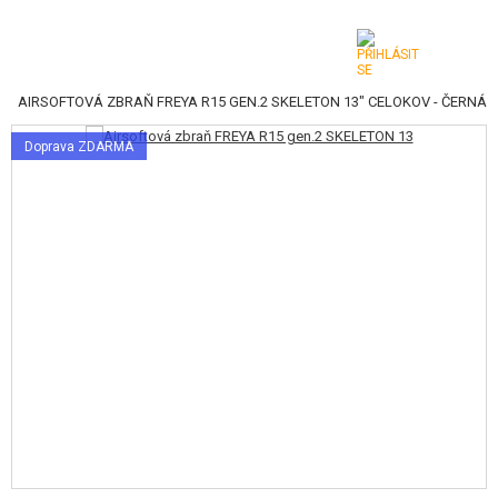
|
AIRSOFTOVÁ ZBRAŇ FREYA R15 GEN.2 SKELETON 13" CELOKOV - ČERNÁ
KATEGORIE
Doprava ZDARMA
AIRSOFTOVÉ ZBRANĚ
VZDUCHOVÉ ZBRANĚ, PRAKY
GRANÁTOMETY, GRANÁTY
KULIČKY, PLYN
AKUMULÁTORY, NABÍJEČKY
ZÁSOBNÍKY, PLNIČKY
BRÝLE, MASKY