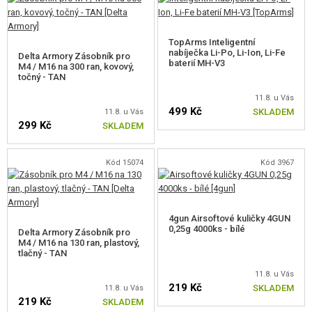
ProWin a přesná hlaveň 6,03 mm. Výhodou této zbraně je rychlovýměna
pružiny QRS Gen. 2 - výměna pružiny bez nutnosti rozebírat zbraň a rychlá
TopArms Inteligentní
výměna motoru QRS. Samozřejmostí jsou vnitřní díly - kuličková 8 mm
nabíječka Li-Po, Li-Ion, Li-Fe
Delta Armory Zásobník pro
baterií MH-V3
ložiska, odolná kovová převodová kola a ramínko podavače SHS.
M4 / M16 na 300 ran, kovový,
točný - TAN
Obsah balení
11.8. u Vás
499 Kč
SKLADEM
11.8. u Vás
299 Kč
SKLADEM
zbraň
tlačný zásobník DMAG na 120 ran
Baterie a nabíječka není součástí balení.
Kód 15074
Kód 3967
4gun Airsoftové kuličky 4GUN
0,25g 4000ks - bílé
Delta Armory Zásobník pro
M4 / M16 na 130 ran, plastový,
tlačný - TAN
11.8. u Vás
219 Kč
SKLADEM
11.8. u Vás
219 Kč
SKLADEM