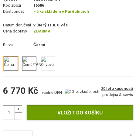
STAVEBNICE, MODELY
Kód zboží
16586
Dostupnost
> 5 ks skladem v Pardubicích
REKLAMNÍ PŘEDMĚTY
Datum doručení
v úterý 11.8. u Vás
Cena dopravy
ZDARMA
POŠKOZENÉ, POUŽITÉ ZBOŽÍ
Barva
Černá
NOVINKY
SLEVY, AKCE
KONTAKT
6 770 Kč
20 let zkušeností
včetně DPH
prodejna & servis