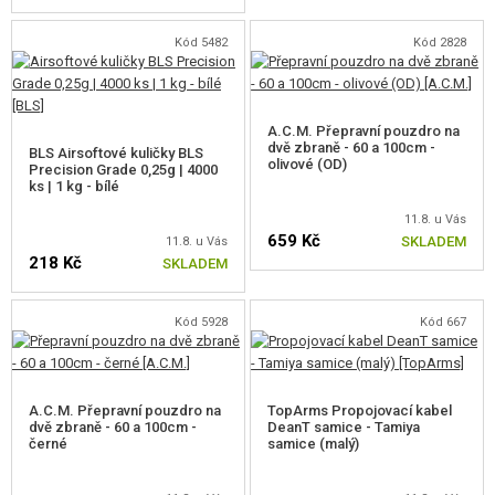
Kód 5482
Kód 2828
A.C.M. Přepravní pouzdro na
dvě zbraně - 60 a 100cm -
BLS Airsoftové kuličky BLS
olivové (OD)
Precision Grade 0,25g | 4000
ks | 1 kg - bílé
11.8. u Vás
659 Kč
SKLADEM
11.8. u Vás
218 Kč
SKLADEM
Kód 5928
Kód 667
A.C.M. Přepravní pouzdro na
TopArms Propojovací kabel
dvě zbraně - 60 a 100cm -
DeanT samice - Tamiya
černé
samice (malý)