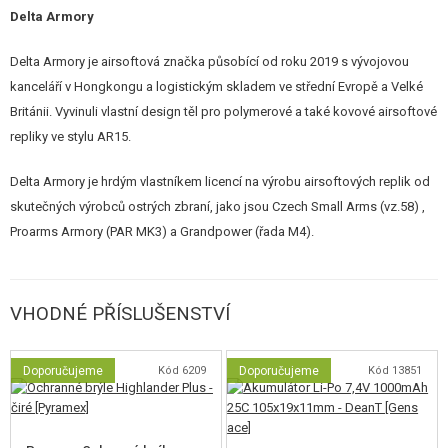
Delta Armory
přidala do FREYA série
procesorovou jednotku Eagle ETU
opticko-
magnetickou procesorovou jednotku, která zajistí rychlou odezvu
Delta Armory je airsoftová značka působící od roku 2019 s vývojovou
spouště a zároveň je zbraň připravena k použití s
11,1 V
Li-Po akumulátory
kanceláří v Hongkongu a logistickým skladem ve střední Evropě a Velké
(akumulátor se vkládá do tubusu pažby). Samozřejmostí je
Deans-T
Británii. Vyvinuli vlastní design těl pro polymerové a také kovové airsoftové
konektor, který nahradil klasický Tamiya konektor.
repliky ve stylu AR15.
Eagle ETU nabízí nejen nastavení
citlivosti spouště
prostřednictvím
Delta Armory je hrdým vlastníkem licencí na výrobu airsoftových replik od
procesorové jednotky, ale také
délky dráhy spouště
prostřednictvím
skutečných výrobců ostrých zbraní, jako jsou Czech Small Arms (vz.58) ,
nastavitelného šroubu umístěného přímo ve spoušti. Jednotka ETU
Proarms Armory (PAR MK3) a Grandpower (řada M4).
sleduje stav baterie, v případě jejího nedostatečného nabití nebo přebití
může vypnout a chránit tak baterii. Na tuto skutečnost vás upozorní
zvukovým signálem. ETU je zároveň vybavena funkcí aktivní brzdy.
VHODNÉ PŘÍSLUŠENSTVÍ
Funkce Eagle ETU procesorovky
Doporučujeme
Kód 6209
Doporučujeme
Kód 13851
SEMI v režimu Auto
Dávka 3 výstřely
Dávka 5 výstřelů
Binární spoušť