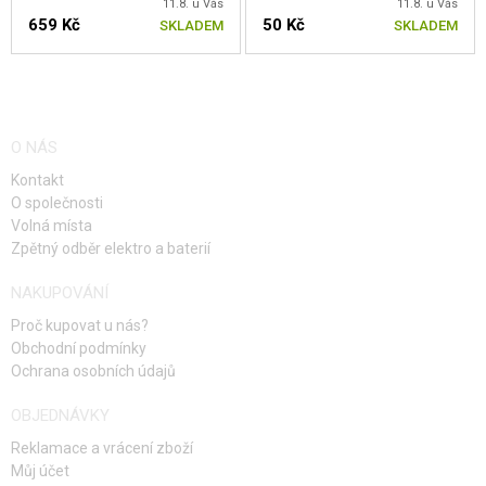
11.8. u Vás
11.8. u Vás
659 Kč
50 Kč
SKLADEM
SKLADEM
O NÁS
Kontakt
O společnosti
Volná místa
Zpětný odběr elektro a baterií
NAKUPOVÁNÍ
Proč kupovat u nás?
Obchodní podmínky
Ochrana osobních údajů
OBJEDNÁVKY
Reklamace a vrácení zboží
Můj účet