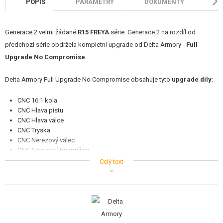
POPIS
PARAMETRY
DOKUMENTY
H
Generace 2 velmi žádané
R15 FREYA
série. Generace 2 na rozdíl od
předchozí série obdržela kompletní upgrade od Delta Armory -
Full
Upgrade No Compromise
.
Delta Armory Full Upgrade No Compromise obsahuje tyto
upgrade díly
:
CNC 16:1 kola
CNC Hlava pístu
CNC Hlava válce
CNC Tryska
CNC Nerezový válec
CNC Nerezový trn pružiny
High Torque motor - vysokozátěžový motor
Celý text
Píst s celokovovým ozubením
Přesná 6,03 mm hlaveň
R15 FREYA
jsou licencované airsoft repliky skutečných zbraní od
Slovenského výrobce zbraní
Grandpower
. Liší se hlavně
moderním
designem
těla zbraně, který byl navržen na Slovensku. Delta Armory